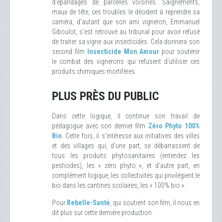
d'épandages de parcelles voisines. Saignements,
maux de tête, ces troubles le décident à reprendre sa
caméra, d'autant que son ami vigneron, Emmanuel
Giboulot, s'est retrouvé au tribunal pour avoir refusé
de traiter sa vigne aux insecticides. Cela donnera son
second film
Insecticide Mon Amour
pour soutenir
le combat des vignerons qui refusent d'utiliser ces
produits chimiques mortifères.
PLUS PRÈS DU PUBLIC
Dans cette logique, il continue son travail de
pédagogue avec son dernier film
Zéro Phyto 100%
Bio
. Cette fois, il s'intéresse aux initiatives des villes
et des villages qui, d'une part, se débarrassent de
tous les produits phytosanitaires (entendez les
pesticides), les « zéro phyto », et d'autre part, en
complément logique, les collectivités qui privilégient le
bio dans les cantines scolaires, les « 100% bio ».
Pour
Rebelle-Santé
, qui soutient son film, il nous en
dit plus sur cette dernière production.