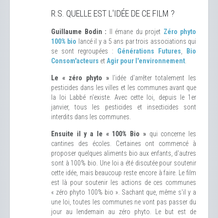
R.S. QUELLE EST L'IDÉE DE CE FILM ?
Guillaume Bodin :
Il émane du projet
Zéro phyto
100% bio
lancé il y a 5 ans par trois associations qui
se sont regroupées :
Générations Futures
,
Bio
Consom'acteurs
et
Agir pour l'environnement
.
Le « zéro phyto »
l'idée d'arrêter totalement les
pesticides dans les villes et les communes avant que
la loi Labbé n'existe. Avec cette loi, depuis le 1er
janvier, tous les pesticides et insecticides sont
interdits dans les communes.
Ensuite il y a le « 100% Bio »
qui concerne les
cantines des écoles. Certaines ont commencé à
proposer quelques aliments bio aux enfants, d'autres
sont à 100% bio. Une loi a été discutée pour soutenir
cette idée, mais beaucoup reste encore à faire. Le film
est là pour soutenir les actions de ces communes
« zéro phyto 100% bio ». Sachant que, même s'il y a
une loi, toutes les communes ne vont pas passer du
jour au lendemain au zéro phyto. Le but est de