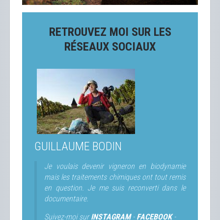
RETROUVEZ MOI SUR LES
RÉSEAUX SOCIAUX
GUILLAUME BODIN
Je voulais devenir vigneron en biodynamie
mais les traitements chimiques ont tout remis
en question. Je me suis reconverti dans le
documentaire.
Suivez-moi sur
INSTAGRAM
-
FACEBOOK
-