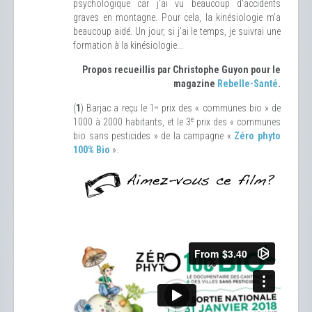
psychologique car j'ai vu beaucoup d'accidents
graves en montagne. Pour cela, la kinésiologie m'a
beaucoup aidé. Un jour, si j'ai le temps, je suivrai une
formation à la kinésiologie...
Propos recueillis par Christophe Guyon pour le
magazine
Rebelle-Santé
.
(
1
) Barjac a reçu le 1
prix des « communes bio » de
er
e
1000 à 2000 habitants, et le 3
prix des « communes
bio sans pesticides » de la campagne «
Zéro phyto
100% Bio
».