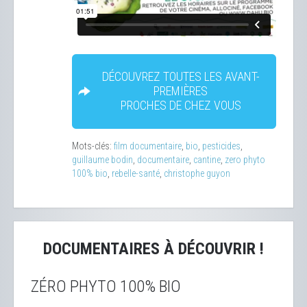
DÉCOUVREZ TOUTES LES AVANT-
PREMIÈRES
PROCHES DE CHEZ VOUS
Mots-clés:
film documentaire
,
bio
,
pesticides
,
guillaume bodin
,
documentaire
,
cantine
,
zero phyto
100% bio
,
rebelle-santé
,
christophe guyon
DOCUMENTAIRES À DÉCOUVRIR !
ZÉRO PHYTO 100% BIO