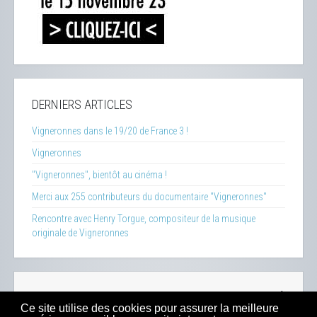
DERNIERS ARTICLES
Vigneronnes dans le 19/20 de France 3 !
Vigneronnes
"Vigneronnes", bientôt au cinéma !
Merci aux 255 contributeurs du documentaire "Vigneronnes"
Rencontre avec Henry Torgue, compositeur de la musique
originale de Vigneronnes
La Clef des Terroirs
-
Insecticide Mon Amour
-
Zéro Phyto
Ce site utilise des cookies pour assurer la meilleure
100% Bio
-
Presse
-
Sitemap
-
Mentions Légales
-
Contacts