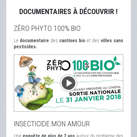
DOCUMENTAIRES À DÉCOUVRIR !
ZÉRO PHYTO 100% BIO
Le
documentaire
des
cantines bio
et des
ville
s sans
pesticides.
INSECTICIDE MON AMOUR
Une
enquête de plus de 2 ans
autour du problème des