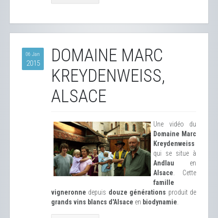
DOMAINE MARC
06 Jan
2015
KREYDENWEISS,
ALSACE
Une vidéo du
Domaine Marc
Kreydenweiss
qui se situe à
Andlau
en
Alsace
. Cette
famille
vigneronne
depuis
douze générations
produit de
grands vins blancs d'Alsace
en
biodynamie
.