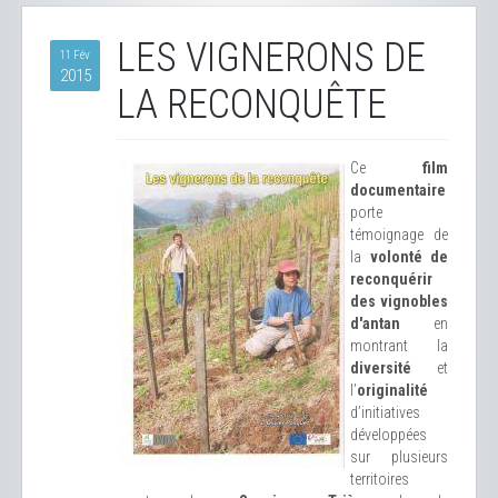
LES VIGNERONS DE
11 Fév
2015
LA RECONQUÊTE
Ce
film
documentaire
porte
témoignage de
la
volonté de
reconquérir
des vignobles
d'antan
en
montrant la
diversité
et
l’
originalité
d’initiatives
développées
sur plusieurs
territoires