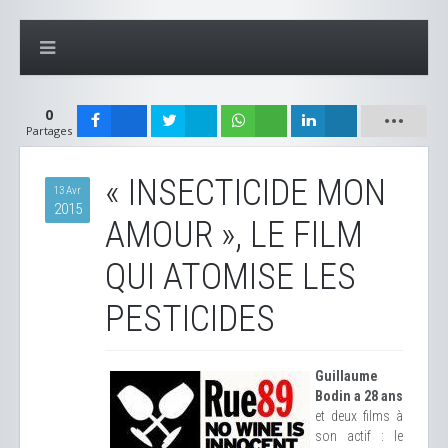
0
Partages
« INSECTICIDE MON
13 Avr
2015
AMOUR », LE FILM
QUI ATOMISE LES
PESTICIDES
Guillaume
Bodin a 28 ans
et deux films à
son actif : le