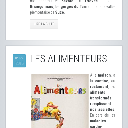
montagnards en
Savoie
, en
Trièves
, dans le
Briançonnais
, les
gorges du Tarn
ou dans la vallée
piémontaise de
Suze
.
LIRE LA SUITE
LES ALIMENTEURS
06 Fév
2015
À la
maison
, à
la
cantine
, au
restaurant
, les
aliments
transformés
remplissent
nos assiettes
.
En parallèle, les
maladies
cardio-