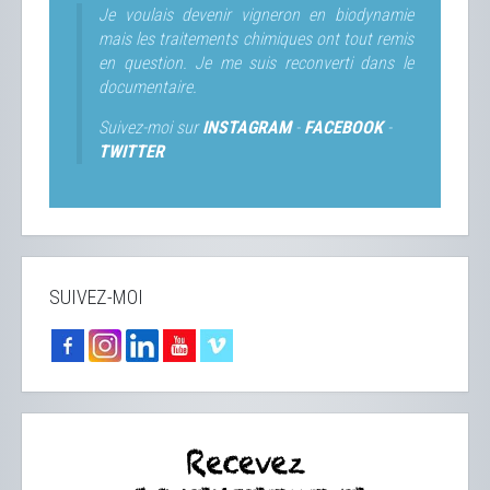
Je voulais devenir vigneron en biodynamie
mais les traitements chimiques ont tout remis
en question. Je me suis reconverti dans le
documentaire.
Suivez-moi sur
INSTAGRAM
-
FACEBOOK
-
TWITTER
SUIVEZ-MOI