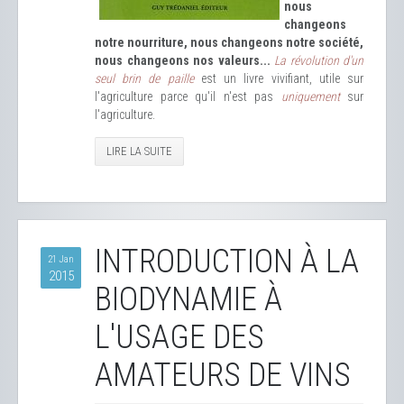
nous
changeons
notre nourriture, nous changeons notre société,
nous changeons nos valeurs...
La révolution d'un
seul brin de paille
est un livre vivifiant, utile sur
l'agriculture parce qu'il n'est pas
uniquement
sur
l'agriculture.
LIRE LA SUITE
INTRODUCTION À LA
21 Jan
2015
BIODYNAMIE À
L'USAGE DES
AMATEURS DE VINS