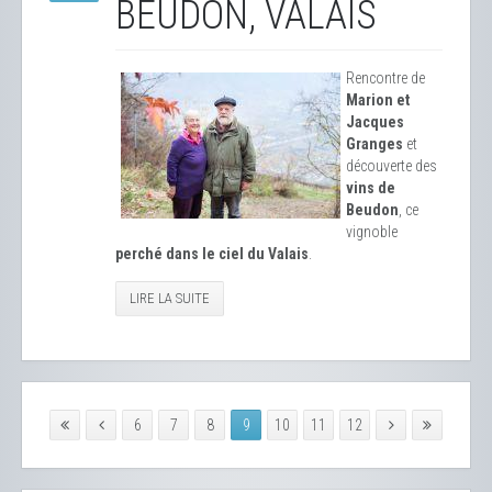
BEUDON, VALAIS
Rencontre de
Marion et
Jacques
Granges
et
découverte des
vins de
Beudon
, ce
vignoble
perché dans le ciel du Valais
.
LIRE LA SUITE
6
7
8
9
10
11
12