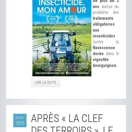
de plus de 2
ans
autour du
problème des
traitements
obligatoires
aux
insecticides
contre la
flavescence
dorée
dans le
vignoble
bourguignon
.
LIRE LA SUITE
APRÈS « LA CLEF
04 Avr
2015
DES TERROIRS », LE