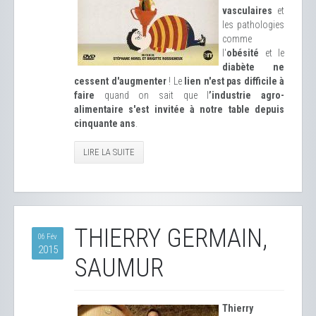
vasculaires
et
les pathologies
comme
l'
obésité
et le
diabète ne
cessent d'augmenter
! Le
lien n'est pas difficile à
faire
quand on sait que l
’industrie agro-
alimentaire s'est invitée à notre table depuis
cinquante ans
.
LIRE LA SUITE
THIERRY GERMAIN,
06 Fév
2015
SAUMUR
Thierry