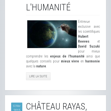
L'HUMANITÉ
Entrevue
exclusive avec
les scientifiques
Hubert
Reeves
et
David Suzuki
pour mieux
comprendre les
enjeux de l'humanité
ainsi que
quelques conseils pour
mieux vivre
en
harmonie
avec la
nature
.
LIRE LA SUITE
CHÂTEAU RAYAS,
02 Mar
2015