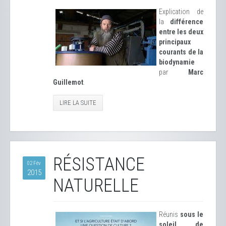
Explication de
la
différence
entre les deux
principaux
courants de la
biodynamie
par
Marc
Guillemot
.
LIRE LA SUITE
RÉSISTANCE
02 Fév
2015
NATURELLE
Réunis
sous le
soleil de