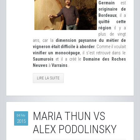
Germain
est
originaire de
Bordeaux
, il a
quitté cette
région
il y a
plus de vingt
ans, car la
dimension paysanne du métier de
vigneron était difficile à aborder
. Comme il voulait
vinifier un monocépage
, il s’est retrouvé dans le
Saumurois
et il a créé le
Domaine des Roches
Neuves
à
Varrains
.
LIRE LA SUITE
MARIA THUN VS
04 Fév
2015
ALEX PODOLINSKY