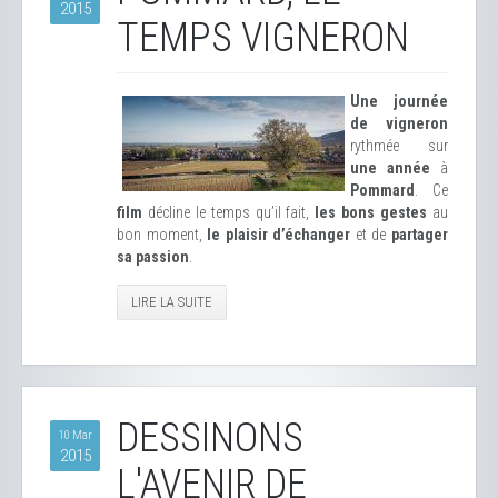
2015
TEMPS VIGNERON
Une journée
de vigneron
rythmée sur
une année
à
Pommard
. Ce
film
décline le temps qu’il fait,
les bons gestes
au
bon moment,
le plaisir d’échanger
et de
partager
sa passion
.
LIRE LA SUITE
DESSINONS
10 Mar
2015
L'AVENIR DE