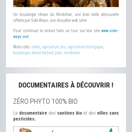
Un boulanger rêveur du Morbihan, une bien belle découverte
offerte par Side Ways, une chouette web série.
Pour continuer la lecture faite un tour sur leur site
www.side-
ways.net
Mots-clés:
video
,
agriculture
,
bio
,
agriculture biologique
,
boulanger
,
daniel testard
,
pain
,
morbihan
DOCUMENTAIRES À DÉCOUVRIR !
ZÉRO PHYTO 100% BIO
Le
documentaire
des
cantines bio
et des
ville
s sans
pesticides.