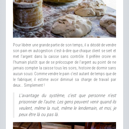
Pour libérer une grande partie de son temps, il a décidé de vendre
son pain en autogestion c'est-à-dire que chaque client se sert et
met l'argent dans la caisse sans contrôle. Il préfère croire en
l'humain plutôt que de se préoccuper de l'argent au point de ne
jamais compter la caisse tous les soirs, histoire de dormir sans
aucun souci. Comme vendre le pain c'est autant de temps que de
le fabriquer, il estime avoir diminué sa charge de travail par
deux... Simplement !
L'avantage du système, c'est que personne n'est
prisonnier de l'autre. Les gens peuvent venir quand ils
veulent, même la nuit, même le lendemain, et moi, je
peux être là ou pas là.