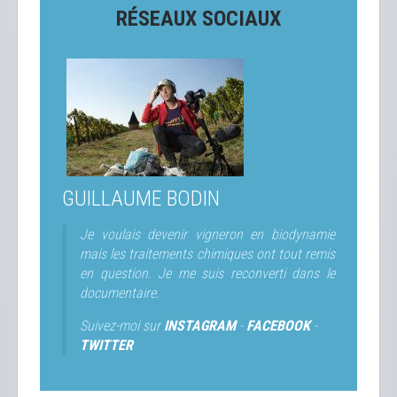
RÉSEAUX SOCIAUX
GUILLAUME BODIN
Je voulais devenir vigneron en biodynamie
mais les traitements chimiques ont tout remis
en question. Je me suis reconverti dans le
documentaire.
Suivez-moi sur
INSTAGRAM
-
FACEBOOK
-
TWITTER