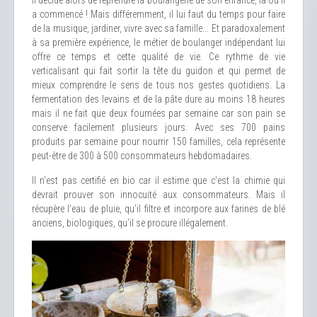
Il décide alors de reprendre la boulangerie de son enfance, là où il
a commencé ! Mais différemment, il lui faut du temps pour faire
de la musique, jardiner, vivre avec sa famille... Et paradoxalement
à sa première expérience, le métier de boulanger indépendant lui
offre ce temps et cette qualité de vie. Ce rythme de vie
verticalisant qui fait sortir la tête du guidon et qui permet de
mieux comprendre le sens de tous nos gestes quotidiens. La
fermentation des levains et de la pâte dure au moins 18 heures
mais il ne fait que deux fournées par semaine car son pain se
conserve facilement plusieurs jours. Avec ses 700 pains
produits par semaine pour nourrir 150 familles, cela représente
peut-être de 300 à 500 consommateurs hebdomadaires.
Il n'est pas certifié en bio car il estime que c'est la chimie qui
devrait prouver son innocuité aux consommateurs. Mais il
récupère l’eau de pluie, qu’il filtre et incorpore aux farines de blé
anciens, biologiques, qu’il se procure illégalement.