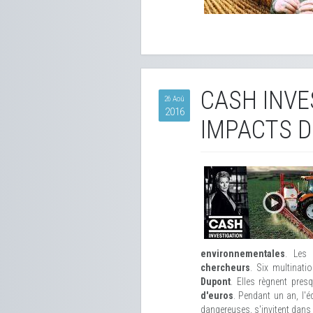
CASH INVE
26 Aoû
2016
IMPACTS D
environnementales
. Les
chercheurs
. Six multinati
Dupont
. Elles règnent pre
d'euros
. Pendant un an, l'é
dangereuses, s'invitent dans l