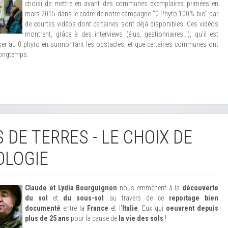
choisi de mettre en avant des communes exemplaires primées en
mars 2015 dans le cadre de notre campagne "0 Phyto 100% bio" par
de courtes vidéos dont certaines sont déjà disponibles. Ces vidéos
montrent, grâce à des interviews (élus, gestionnaires...), qu'il est
ser au 0 phyto en surmontant les obstacles, et que certaines communes ont
 longtemps.
 DE TERRES - LE CHOIX DE
OLOGIE
Claude et Lydia Bourguignon
nous emmènent à la
découverte
du sol
et
du sous-sol
au travers de ce
reportage bien
documenté
entre la
France
et l'
Italie
. Eux qui
oeuvrent depuis
plus de 25 ans
pour la cause de
la vie des sols
!