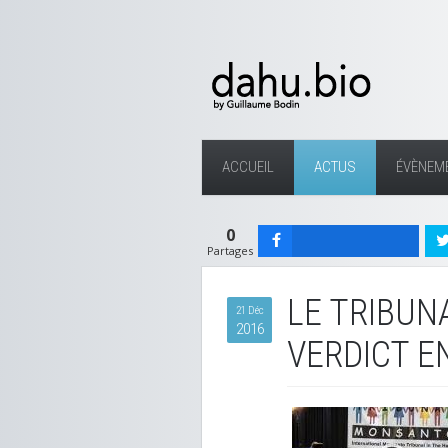
ACCUEIL
ACTUS
ÉVÈNEM
0
Partages
LE TRIBU
21 Déc
2016
VERDICT E