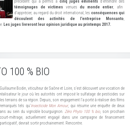
précédent qui a permis à
cinq juges éminents
d’entendre des
témoignages de victimes
venues
du monde entier
, afin
d'apprécier, au regard du droit international, les
conséquences qui
découlent des activités de l’entreprise Monsanto
,
e.
Les juges livreront leur opinion juridique au printemps 2017.
O 100 % BIO
Guillaume Bodin, viticulteur de Saône et Loire, s’est découvert une vocation de
réalisateur le jour où les autorités ont imposé le sulfatage de pesticides sur
les terrains de sa région. Depuis, son engagement l’a porté à réaliser des films
remarqués tels qu’
Insecticide Mon Amour
, qui résume une enquête de deux
ans au sein du vignoble bourguignon.
Zéro Phyto 100 % bio
, son prochain
court-métrage, actuellement engagé dans une campagne de financement
participatif, devrait sortir prochainement. Rencontre.