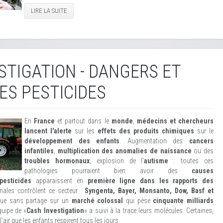
LIRE LA SUITE
STIGATION - DANGERS ET
ES PESTICIDES
En
France
et partout dans le
monde
,
médecins et chercheurs
lancent l'alerte
sur les
effets des produits chimiques
sur le
développement des enfants
. Augmentation des
cancers
infantiles
,
multiplication des anomalies de naissance
ou des
troubles hormonaux
, explosion de l'
autisme
: toutes ces
pathologies pourraient bien avoir des
causes
pesticides
apparaissent en
première ligne dans les rapports des
onales contrôlent ce secteur :
Syngenta, Bayer, Monsanto, Dow, Basf et
sque sans partage sur un
marché colossal
qui pèse
cinquante milliards
quipe de «
Cash Investigation
» a suivi à la trace leurs molécules. Certaines,
'air que les enfants respirent tous les jours.