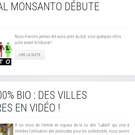
NAL MONSANTO DÉBUTE
Nous n'avons jamais été aussi près du but, voici quelques infos
juste avant le tribunal !
LIRE LA SUITE
0% BIO : DES VILLES
ES EN VIDÉO !
À six mois de l'entrée en vigueur de la loi dite "Labbé" qui vise à
interdire l'utilisation des pesticides pour les collectivités, nous avons