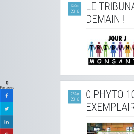
LE TRIBU
13 Oct
2016
DEMAIN !
0
Partages
0 PHYTO 10
07 Sep
2016
EXEMPLAIR