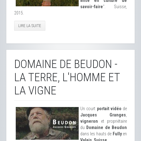
mise en culture de
savoir-faire
". Suisse,
2015.
LIRE LA SUITE
DOMAINE DE BEUDON -
LA TERRE, L'HOMME ET
LA VIGNE
Un court
portait vidéo
de
Jacques Granges
,
vigneron
et propriétaire
du
Domaine de Beudon
dans les hauts de
Fully
en
Valais
,
Suisse
.