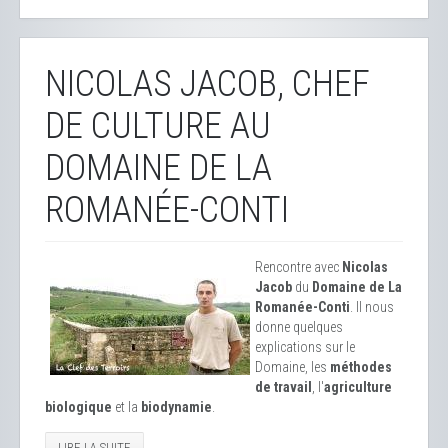
NICOLAS JACOB, CHEF
DE CULTURE AU
DOMAINE DE LA
ROMANÉE-CONTI
Rencontre avec
Nicolas
Jacob
du
Domaine de La
Romanée-Conti
. Il nous
donne quelques
explications sur le
Domaine, les
méthodes
de travail
, l'
agriculture
biologique
et la
biodynamie
.
LIRE LA SUITE