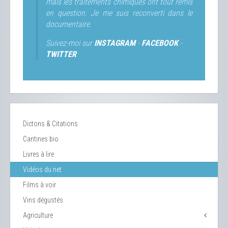
mais les traitements chimiques ont tout remis
en question. Je me suis reconverti dans le
documentaire.
Suivez-moi sur
INSTAGRAM
-
FACEBOOK
-
TWITTER
Dictons & Citations
Cantines bio
Livres à lire
Vidéos du net
Films à voir
Vins dégustés
Agriculture