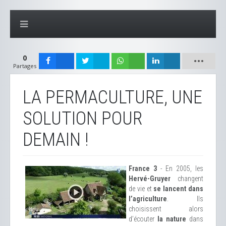
0
Partages
LA PERMACULTURE, UNE
SOLUTION POUR
DEMAIN !
France 3
- En 2005, les
Hervé-Gruyer
changent
de vie et
se lancent dans
l’agriculture
. Ils
choisissent alors
d’écouter
la nature
dans