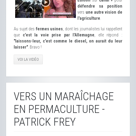
Édition
sur
Canal +
pour
défendre sa position
vers
une autre vision de
l'agriculture
.
Au sujet des
fermes usines
, dont les journalistes lui rappellent
que
c'est la voie prise par l'Allemagne
, elle répond :
"laissons-leur, c'est comme le diesel, on aurait du leur
laisser"
. Bravo !
VOI LA VIDÉO
VERS UN MARAÎCHAGE
EN PERMACULTURE -
PATRICK FREY