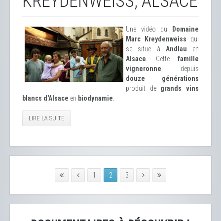
KREYDENWEISS, ALSACE
Une vidéo du
Domaine
Marc Kreydenweiss
qui
se situe à
Andlau
en
Alsace
. Cette
famille
vigneronne
depuis
douze générations
produit de
grands vins
blancs d'Alsace
en
biodynamie
.
LIRE LA SUITE
1
2
3