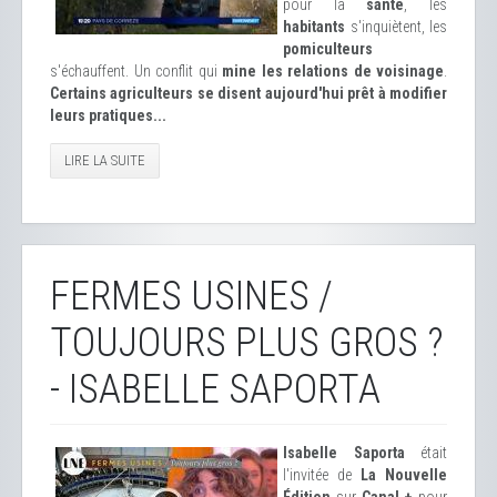
pour la
santé
, les
habitants
s'inquiètent, les
pomiculteurs
s'échauffent. Un conflit qui
mine les relations de voisinage
.
Certains agriculteurs se disent aujourd'hui prêt à modifier
leurs pratiques...
LIRE LA SUITE
FERMES USINES /
TOUJOURS PLUS GROS ?
- ISABELLE SAPORTA
Isabelle Saporta
était
l'invitée de
La Nouvelle