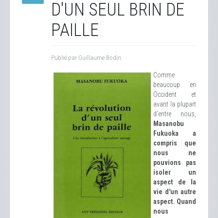
D'UN SEUL BRIN DE
PAILLE
Publié par Guillaume Bodin.
Comme
beaucoup en
Occident et
avant la plupart
d'entre nous,
Masanobu
Fukuoka a
compris que
nous ne
pouvions pas
isoler un
aspect de la
vie d'un autre
aspect. Quand
nous