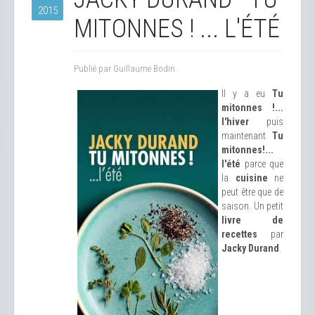
2015
MITONNES ! ... L'ÉTÉ
Publié par Guillaume Bodin.
Il y a eu
Tu
mitonnes !...
l'hiver
puis
maintenant
Tu
mitonnes!...
l'été
parce que
la
cuisine
ne
peut être que de
saison. Un petit
livre de
recettes
par
Jacky Durand
.