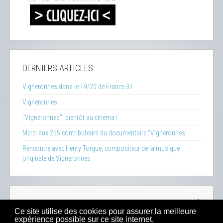
DERNIERS ARTICLES
Vigneronnes dans le 19/20 de France 3 !
Vigneronnes
"Vigneronnes", bientôt au cinéma !
Merci aux 255 contributeurs du documentaire "Vigneronnes"
Rencontre avec Henry Torgue, compositeur de la musique
originale de Vigneronnes
La Clef des Terroirs
-
Insecticide Mon Amour
-
Zéro Phyto
Ce site utilise des cookies pour assurer la meilleure
100% Bio
-
Presse
-
Sitemap
-
Mentions Légales
-
Contacts
expérience possible sur ce site internet.
-
Boutique