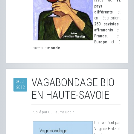
issus de
12
pays
différents
et
en répertoriant
250 cavistes
affranchis
en
France
, en
Europe
et à
travers le
monde
.
VAGABONDAGE BIO
23 Jui
2012
EN HAUTE-SAVOIE
Publié par Guillaume Bodin.
Un livre écrit par
Virginie Heitz et