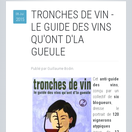
TRONCHES DE VIN -
08 Jui
2015
LE GUIDE DES VINS
QU'ONT D'LA
GUEULE
Publié par Guillaume Bodin.
Cet
anti-guide
des vins
,
conçu par un
collectif de
six
blogueurs
,
dresse le
portrait de
120
vignerons
atypiques