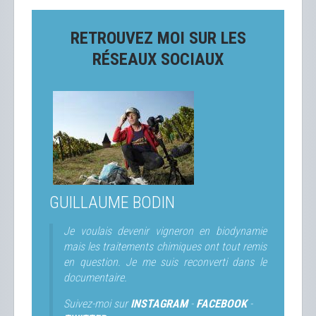
RETROUVEZ MOI SUR LES
RÉSEAUX SOCIAUX
GUILLAUME BODIN
Je voulais devenir vigneron en biodynamie
mais les traitements chimiques ont tout remis
en question. Je me suis reconverti dans le
documentaire.
Suivez-moi sur
INSTAGRAM
-
FACEBOOK
-