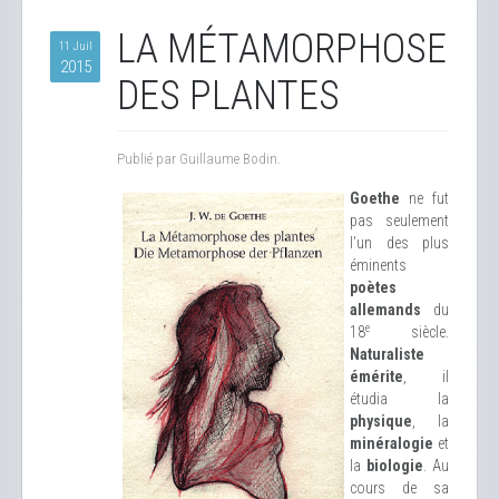
LA MÉTAMORPHOSE
11 Juil
2015
DES PLANTES
Publié par Guillaume Bodin.
Goethe
ne fut
pas seulement
l’un des plus
éminents
poètes
allemands
du
e
18
siècle.
Naturaliste
émérite
, il
étudia la
physique
, la
minéralogie
et
la
biologie
. Au
cours de sa