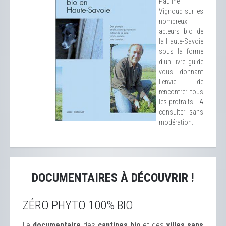
Pauline
Vignoud sur les
nombreux
acteurs bio de
la Haute-Savoie
sous la forme
d'un livre guide
vous donnant
l'envie de
rencontrer tous
les protraits... A
consulter sans
modération.
DOCUMENTAIRES À DÉCOUVRIR !
ZÉRO PHYTO 100% BIO
Le
documentaire
des
cantines bio
et des
ville
s sans