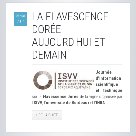
LA FLAVESCENCE
26 Mai
2014
DORÉE
AUJOURD'HUI ET
DEMAIN
Journée
d’information
scientifique
et technique
sur la
Flavescence Dorée
de la vigne organisée par
l'
ISVV
, l'
université de Bordeaux
et l'
INRA
.
LIRE LA SUITE