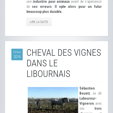
une
industrie pour animaux
avant de s'apercevoir
de
ses erreurs
.
Il opte alors pour un futur
beaucoup plus durable.
LIRE LA SUITE
CHEVAL DES VIGNES
05 Aoû
2014
DANS LE
LIBOURNAIS
Sébastien
Bouetz
se dit
Laboureur-
Vigneron
, avec
ses
trois