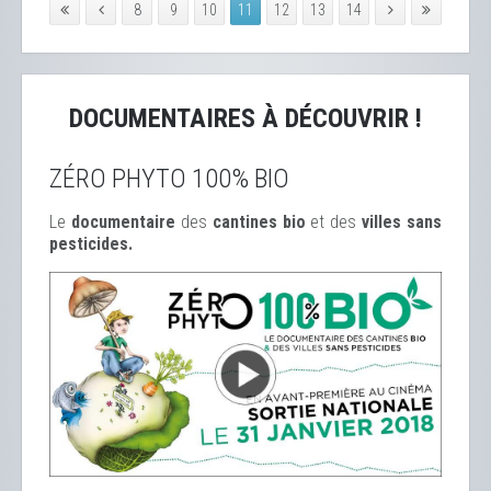
8
9
10
11
12
13
14
DOCUMENTAIRES À DÉCOUVRIR !
ZÉRO PHYTO 100% BIO
Le
documentaire
des
cantines bio
et des
ville
s sans
pesticides.