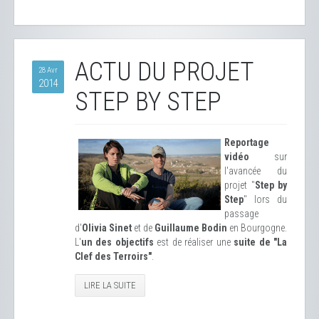
ACTU DU PROJET
28 Avr
2014
STEP BY STEP
Reportage
vidéo
sur
l'avancée du
projet "
Step by
Step
" lors du
passage
d'
Olivia Sinet
et de
Guillaume Bodin
en Bourgogne.
L'
un des objectifs
est de réaliser une
suite de "La
Clef des Terroirs"
.
LIRE LA SUITE