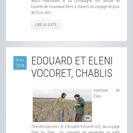
aussi réalisateur et sa compagne, ont décidé de
tourner de nouveaux films à travers un voyage de plus
de trois ans.
LIRE LA SUITE
EDOUARD ET ELENI
06 Avr
2014
VOCORET, CHABLIS
Interview de
Eleni
Theodoropoulos et Edouard Vocoret lors du voyage
Step by Step... Ils viennent de reprendre un petit