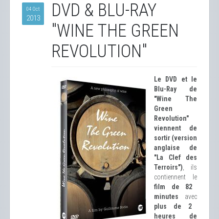
DVD & BLU-RAY
04 Oct
2013
"WINE THE GREEN
REVOLUTION"
Le DVD et le
Blu-Ray de
"Wine The
Green
Revolution"
viennent de
sortir (version
anglaise de
"La Clef des
Terroirs")
, ils
contiennent le
film de 82
minutes
avec
plus de 2
heures de