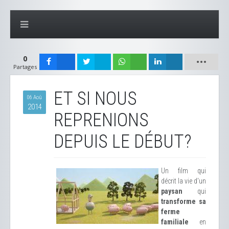
0
Partages
ET SI NOUS
06 Aoû
2014
REPRENIONS
DEPUIS LE DÉBUT?
Un film qui
décrit la vie d'un
paysan
qui
transforme sa
ferme
familiale
en