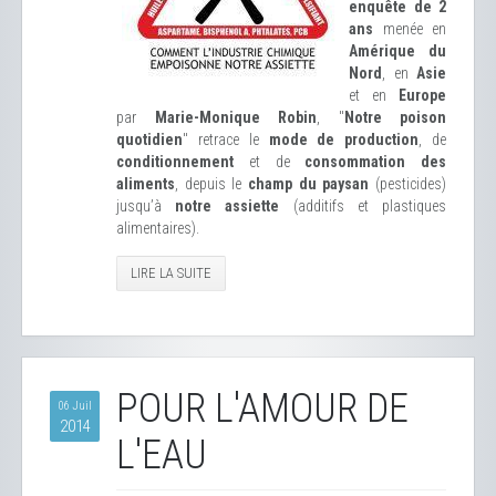
enquête de 2
ans
menée en
Amérique du
Nord
, en
Asie
et en
Europe
par
Marie-Monique Robin
, "
Notre poison
quotidien
" retrace le
mode de production
, de
conditionnement
et de
consommation des
aliments
, depuis le
champ du paysan
(pesticides)
jusqu’à
notre assiette
(additifs et plastiques
alimentaires).
LIRE LA SUITE
POUR L'AMOUR DE
06 Juil
2014
L'EAU