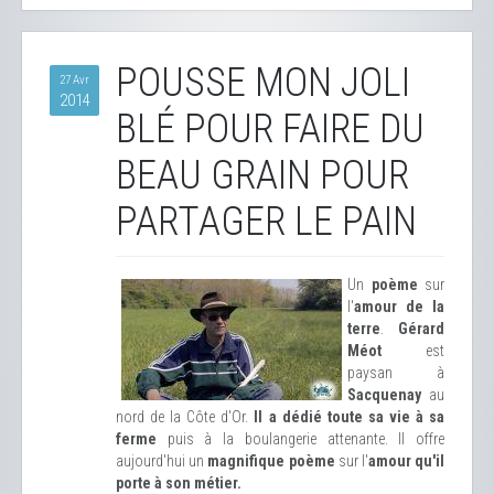
POUSSE MON JOLI
27 Avr
2014
BLÉ POUR FAIRE DU
BEAU GRAIN POUR
PARTAGER LE PAIN
Un
poème
sur
l'
amour de la
terre
.
Gérard
Méot
est
paysan à
Sacquenay
au
nord de la Côte d'Or.
Il a dédié toute sa vie à sa
ferme
puis à la boulangerie attenante. Il offre
aujourd'hui un
magnifique poème
sur l'
amour qu'il
porte à son métier.