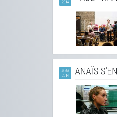
2014
ANAÏS S'E
20 Mai
2014