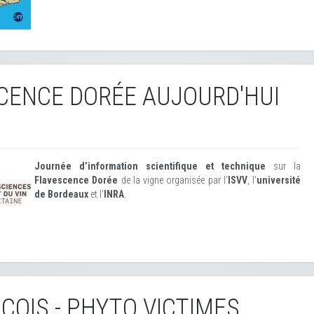
CENCE DORÉE AUJOURD'HUI
Journée d’information scientifique et technique
sur la
Flavescence Dorée
de la vigne organisée par l'
ISVV
, l'
université
de Bordeaux
et l'
INRA
.
ÇOIS - PHYTO VICTIMES