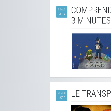
COMPREND
02 Aoû
2014
3 MINUTES
LE TRANSP
31 Juil
2014