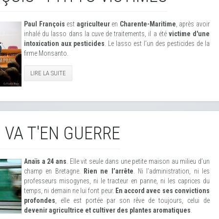
Paul François
est
agriculteur
en
Charente-Maritime
, après avoir
inhalé du lasso dans la cuve de traitements, il a été
victime d'une
intoxication aux pesticides
. Le lasso est l'un des pesticides de la
firme Monsanto.
LIRE LA SUITE
N VA T'EN GUERRE
Anaïs a 24 ans
. Elle vit seule dans une petite maison au milieu d’un
champ en Bretagne.
Rien ne l’arrête
. Ni l’administration, ni les
professeurs misogynes, ni le tracteur en panne, ni les caprices du
temps, ni demain ne lui font peur.
En accord avec ses convictions
profondes
, elle est portée par son rêve de toujours, celui de
devenir agricultrice et cultiver des plantes aromatiques
.