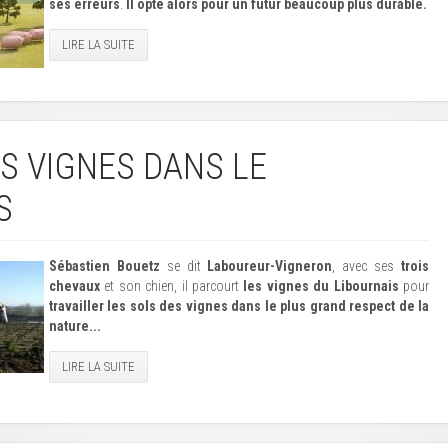
ses erreurs
.
Il opte alors pour un futur beaucoup plus durable.
LIRE LA SUITE
S VIGNES DANS LE
S
Sébastien Bouetz
se dit
Laboureur-Vigneron
, avec ses
trois
chevaux
et son chien, il parcourt
les vignes du Libournais
pour
travailler les sols des vignes dans le plus grand respect de la
nature...
LIRE LA SUITE