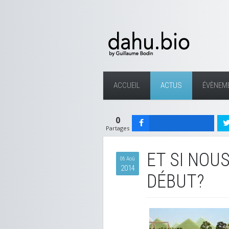
ACCUEIL
ACTUS
ÉVÈNEM
0
Partages
ET SI NOU
06 Aoû
2014
DÉBUT?