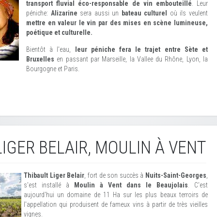
transport fluvial éco-responsable de vin embouteillé
. Leur
péniche:
Alizarine
sera aussi un
bateau culturel
où ils veulent
mettre en valeur le vin par des mises en scène lumineuse,
poétique et culturelle.
Bientôt à l'eau,
leur péniche fera le trajet entre Sète et
Bruxelles
en passant par Marseille, la Vallee du Rhône, Lyon, la
Bourgogne et Paris.
LIGER BELAIR, MOULIN À VENT
Thibault Liger Belair
, fort de son succès à
Nuits-Saint-Georges
,
s'est installé à
Moulin à Vent dans le Beaujolais
. C'est
aujourd'hui un domaine de 11 Ha sur les plus beaux terroirs de
l'appellation qui produisent de fameux vins à partir de très vieilles
vignes.