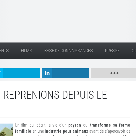
ENTS
FILMS
BASE DE CONNAISSANCES
PRESSE
C
S REPRENIONS DEPUIS LE
Un film qui décrit la vie d'un
paysan
qui
transforme sa ferme
familiale
en une
industrie pour animaux
avant de s'apercevoir de