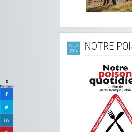
NOTRE POI
08 Juil
2014
0
Partages