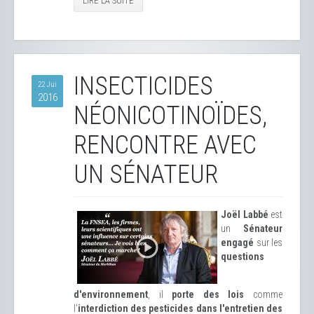
LIRE LA SUITE
INSECTICIDES
22 Jui
2016
NÉONICOTINOÏDES,
RENCONTRE AVEC
UN SÉNATEUR
Joël Labbé
est
un
Sénateur
engagé
sur les
questions
d'environnement
, il
porte des lois
comme
l'
interdiction des pesticides dans l'entretien des