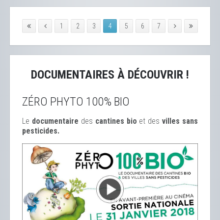
1
2
3
4
5
6
7
DOCUMENTAIRES À DÉCOUVRIR !
ZÉRO PHYTO 100% BIO
Le
documentaire
des
cantines bio
et des
ville
s sans
pesticides.