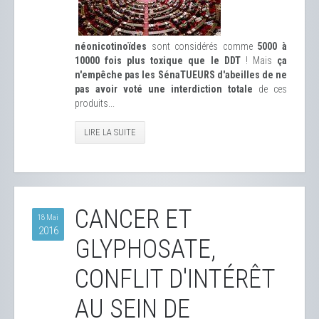
néonicotinoïdes
sont considérés comme
5000 à
10000 fois plus toxique que le DDT
! Mais
ça
n'empêche pas les SénaTUEURS d'abeilles de ne
pas avoir voté une interdiction totale
de ces
produits...
LIRE LA SUITE
CANCER ET
18 Mai
2016
GLYPHOSATE,
CONFLIT D'INTÉRÊT
AU SEIN DE