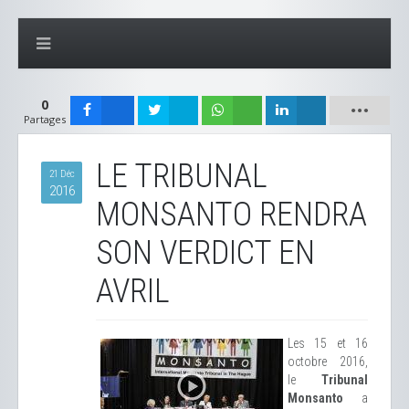
0
Partages
LE TRIBUNAL
21 Déc
2016
MONSANTO RENDRA
SON VERDICT EN
AVRIL
Les 15 et 16
octobre 2016,
le
Tribunal
Monsanto
a