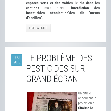
espaces verts et des voiries
, le
bio dans les
cantines
mais aussi l'
interdiction des
insecticides néonicotinoïdes dit "tueurs
d'abeilles".
LIRE LA SUITE
LE PROBLÈME DES
13 Jui
2016
PESTICIDES SUR
GRAND ÉCRAN
Un article
annonçant la
projection au
Cinéma le