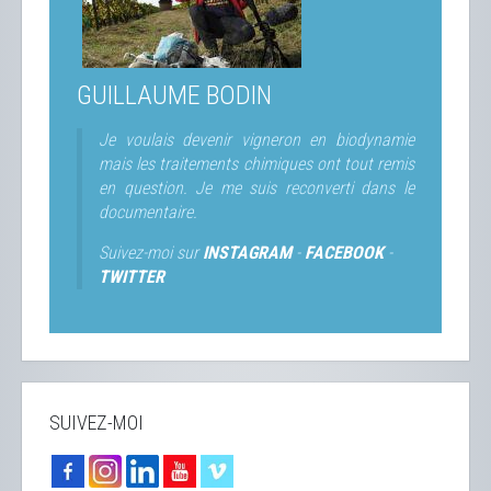
GUILLAUME BODIN
Je voulais devenir vigneron en biodynamie
mais les traitements chimiques ont tout remis
en question. Je me suis reconverti dans le
documentaire.
Suivez-moi sur
INSTAGRAM
-
FACEBOOK
-
TWITTER
SUIVEZ-MOI