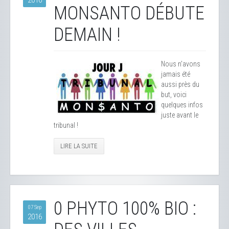
2016
MONSANTO DÉBUTE
DEMAIN !
Nous n'avons
jamais été
aussi près du
but, voici
quelques infos
juste avant le
tribunal !
LIRE LA SUITE
0 PHYTO 100% BIO :
07 Sep
2016