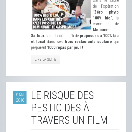
Dans le cadre
de l'opération
"
Zéro phyto
100% bio
", la
commune de
Mouans-
Sartoux
s'est lancé le défi de
proposer du 100% bio
et local
dans ses
trois restaurants scolaire
qui
préparent
1000 repas par jour !
LIRE LA SUITE
LE RISQUE DES
31 Mai
2016
PESTICIDES À
TRAVERS UN FILM