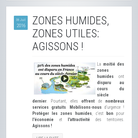
ZONES HUMIDES,
06 Juil
2016
ZONES UTILES:
AGISSONS !
La
moitié des
zones
humides
ont
disparu au
cours du
siècle
dernier
. Pourtant, elles
offrent
de
nombreux
services gratuits
.
Mobilisons-nous
d'urgence !
Protéger les zones humides
, c'est
bon
pour
l'économie
et
l'attractivité
des territoires.
Agissons !