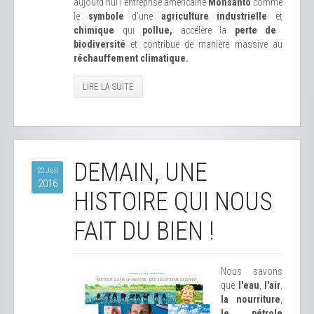
aujourd’hui l’entreprise américaine
Monsanto
comme
le
symbole
d’une
agriculture industrielle
et
chimique
qui
pollue,
accélère la
perte de
biodiversité
et contribue de manière massive au
réchauffement climatique.
LIRE LA SUITE
DEMAIN, UNE
22 Juil
2016
HISTOIRE QUI NOUS
FAIT DU BIEN !
Nous savons
que
l'eau
,
l'air
,
la nourriture
,
le pétrole