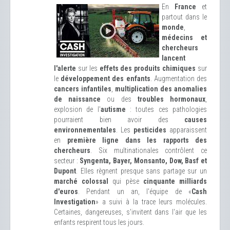
En
France
et
partout dans le
monde
,
médecins et
chercheurs
lancent
l'alerte
sur les
effets des produits chimiques
sur
le
développement des enfants
. Augmentation des
cancers infantiles
,
multiplication des anomalies
de naissance
ou des
troubles hormonaux
,
explosion de l'
autisme
: toutes ces pathologies
pourraient bien avoir des
causes
environnementales
. Les
pesticides
apparaissent
en
première ligne dans les rapports des
chercheurs
. Six multinationales contrôlent ce
secteur :
Syngenta, Bayer, Monsanto, Dow, Basf et
Dupont
. Elles règnent presque sans partage sur un
marché colossal
qui pèse
cinquante milliards
d'euros
. Pendant un an, l'équipe de «
Cash
Investigation
» a suivi à la trace leurs molécules.
Certaines, dangereuses, s'invitent dans l'air que les
enfants respirent tous les jours.