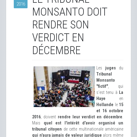
2016
MONSANTO DOIT
RENDRE SON
VERDICT EN
DÉCEMBRE
Les
juges
du
Tribunal
Monsanto
"fictif"
, qui
s'est tenu à
La
Haye
en
Hollande
le
15
et 16 octobre
2016
, doivent
rendre leur verdict en décembre
.
Mais
quel est l'intérêt d'avoir organisé un
tribunal citoyen
de cette multinationale américaine
qui n'aura jamais de valeur juridique
alors même