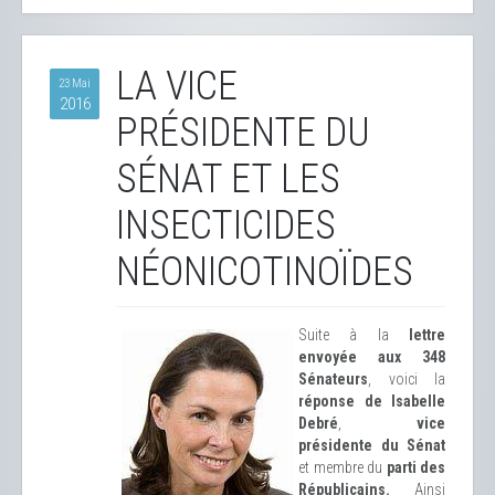
LA VICE
23 Mai
2016
PRÉSIDENTE DU
SÉNAT ET LES
INSECTICIDES
NÉONICOTINOÏDES
Suite à la
lettre
envoyée aux 348
Sénateurs
, voici la
réponse de Isabelle
Debré
,
vice
présidente du Sénat
et membre du
parti des
Républicains.
Ainsi