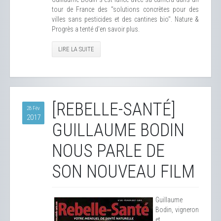
tour de France des "solutions concrètes pour des
villes sans pesticides et des cantines bio". Nature &
Progrès a tenté d'en savoir plus.
LIRE LA SUITE
[REBELLE-SANTÉ]
28 Fév
2017
GUILLAUME BODIN
NOUS PARLE DE
SON NOUVEAU FILM
Guillaume
Bodin, vigneron
et