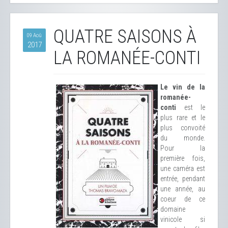
QUATRE SAISONS À
09 Aoû
2017
LA ROMANÉE-CONTI
Le vin de la
romanée-
conti
est le
plus rare et le
plus convoité
du monde.
Pour la
première fois,
une caméra est
entrée, pendant
une année, au
coeur de ce
domaine
vinicole si