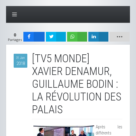
0
Partages
[TV5 MONDE]
31 Jan
2018
XAVIER DENAMUR,
GUILLAUME BODIN :
LA RÉVOLUTION DES
PALAIS
Après les
différents