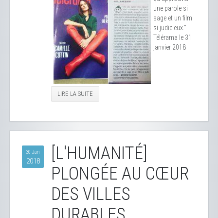
une parole si
sage et un film
si judicieux."
Télérama le 31
janvier 2018
LIRE LA SUITE
[L'HUMANITÉ]
30 Jan
2018
PLONGÉE AU CŒUR
DES VILLES
DURABLES