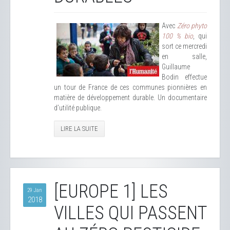
Avec
Zéro phyto
100 % bio
, qui
sort ce mercredi
en salle,
Guillaume
Bodin effectue
un tour de France de ces communes pionnières en
matière de développement durable. Un documentaire
d’utilité publique.
LIRE LA SUITE
[EUROPE 1] LES
29 Jan
2018
VILLES QUI PASSENT