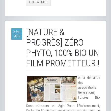
LIRE LA SUITE
[NATURE &
30 Mar
2017
PROGRÈS] ZÉRO
PHYTO, 100% BIO UN
FILM PROMETTEUR !
À la demande
des
associations
Générations
Futures, Bio
Consom'acteurs et Agir Pour l'Environnement,
Guillaume Bodin s'est lancé avec sa caméra dans un