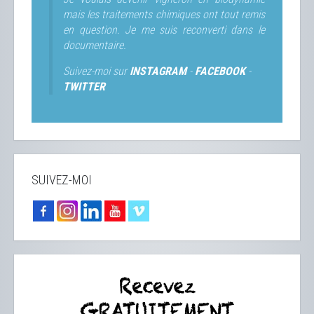
mais les traitements chimiques ont tout remis
en question. Je me suis reconverti dans le
documentaire.
Suivez-moi sur
INSTAGRAM
-
FACEBOOK
-
TWITTER
SUIVEZ-MOI