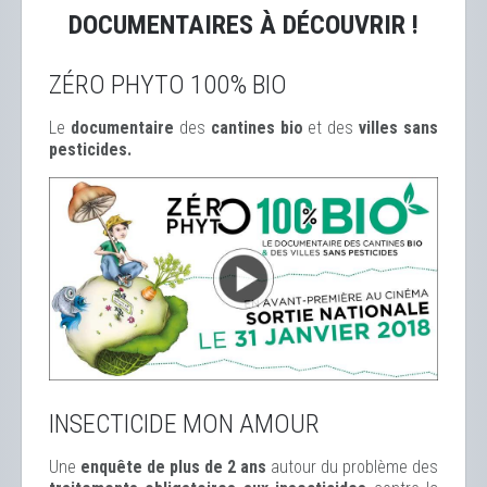
DOCUMENTAIRES À DÉCOUVRIR !
ZÉRO PHYTO 100% BIO
Le
documentaire
des
cantines bio
et des
ville
s sans
pesticides.
INSECTICIDE MON AMOUR
Une
enquête de plus de 2 ans
autour du problème des