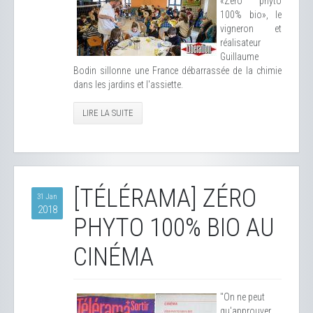
«Zéro phyto
100% bio», le
vigneron et
réalisateur
Guillaume
Bodin sillonne une France débarrassée de la chimie
dans les jardins et l'assiette.
LIRE LA SUITE
[TÉLÉRAMA] ZÉRO
31 Jan
2018
PHYTO 100% BIO AU
CINÉMA
"On ne peut
qu'approuver