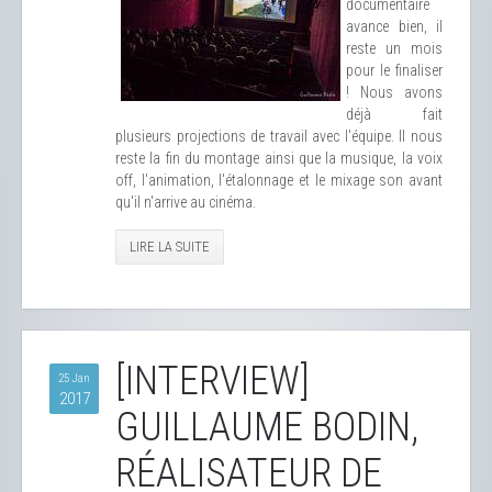
documentaire
avance bien, il
reste un mois
pour le finaliser
! Nous avons
déjà fait
plusieurs projections de travail avec l'équipe. Il nous
reste la fin du montage ainsi que la musique, la voix
off, l'animation, l'étalonnage et le mixage son avant
qu'il n'arrive au cinéma.
LIRE LA SUITE
[INTERVIEW]
25 Jan
2017
GUILLAUME BODIN,
RÉALISATEUR DE