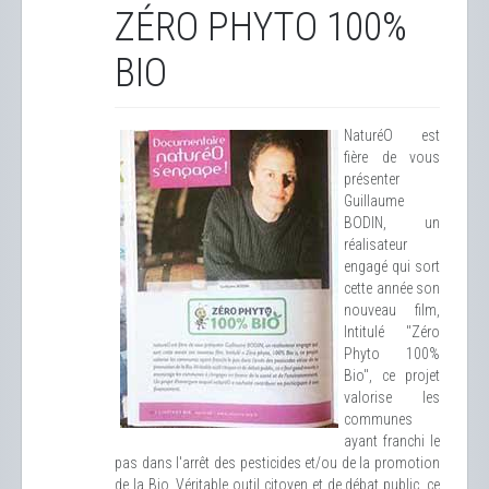
ZÉRO PHYTO 100%
BIO
NaturéO est
fière de vous
présenter
Guillaume
BODIN, un
réalisateur
engagé qui sort
cette année son
nouveau film,
Intitulé "Zéro
Phyto 100%
Bio", ce projet
valorise les
communes
ayant franchi le
pas dans l'arrêt des pesticides et/ou de la promotion
de la Bio. Véritable outil citoyen et de débat public, ce