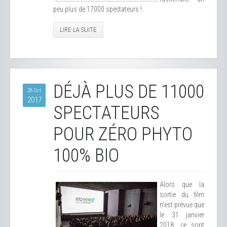
peu plus de 17000 spectateurs !
LIRE LA SUITE
DÉJÀ PLUS DE 11000
28 Oct
2017
SPECTATEURS
POUR ZÉRO PHYTO
100% BIO
Alors que la
sortie du film
n'est prévue que
le 31 janvier
2018, ce sont