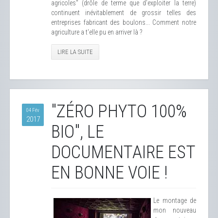
agricoles" (drôle de terme que d'exploiter la terre)
continuent inévitablement de grossir telles des
entreprises fabricant des boulons... Comment notre
agriculture a t'elle pu en arriver là ?
LIRE LA SUITE
"ZÉRO PHYTO 100%
04 Fév
2017
BIO", LE
DOCUMENTAIRE EST
EN BONNE VOIE !
Le montage de
mon nouveau