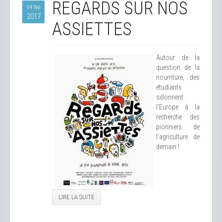
REGARDS SUR NOS
04 Sep
2017
ASSIETTES
Autour de la
question de la
nourriture, des
étudiants
sillonnent
l'Europe à la
recherche des
pionniers de
l'agriculture de
demain !
LIRE LA SUITE