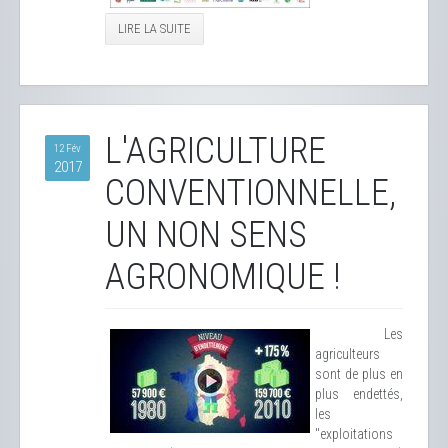
LIRE LA SUITE
L'AGRICULTURE
12 Fév
2017
CONVENTIONNELLE,
UN NON SENS
AGRONOMIQUE !
Les
agriculteurs
sont de plus en
plus endettés,
les
"exploitations