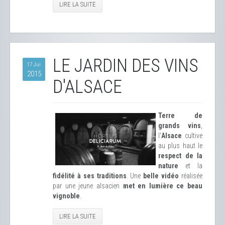
LIRE LA SUITE
LE JARDIN DES VINS
17 Jui
2015
D'ALSACE
Terre de
grands vins
,
l'
Alsace
cultive
au plus haut le
respect de la
nature
et la
fidélité à ses traditions
. Une
belle vidéo
réalisée
par une jeune alsacien
met en lumière ce beau
vignoble
.
LIRE LA SUITE