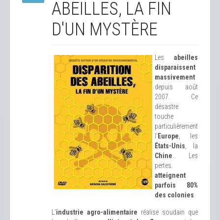
ABEILLES, LA FIN
D'UN MYSTÈRE
Les
abeilles
disparaissent
massivement
depuis août
2007. Ce
désastre
touche
particulièrement
l’
Europe
, les
États-Unis
, la
Chine
… Les
pertes
atteignent
parfois 80%
des colonies
.
L’
industrie agro-alimentaire
réalise soudain que