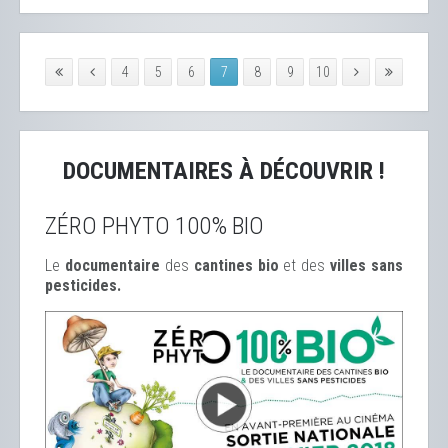
4
5
6
7
8
9
10
DOCUMENTAIRES À DÉCOUVRIR !
ZÉRO PHYTO 100% BIO
Le
documentaire
des
cantines bio
et des
ville
s sans
pesticides.