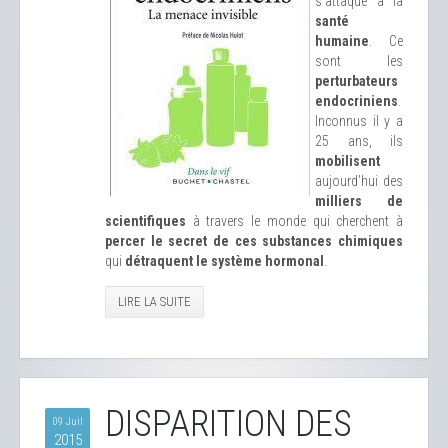
s’attaque à la
santé
humaine
. Ce
sont les
perturbateurs
endocriniens
.
Inconnus il y a
25 ans, ils
mobilisent
aujourd’hui des
milliers de
scientifiques
à travers le monde qui cherchent à
percer le secret de ces substances chimiques
qui
détraquent le système hormonal
.
LIRE LA SUITE
DISPARITION DES
09 Juil
2015