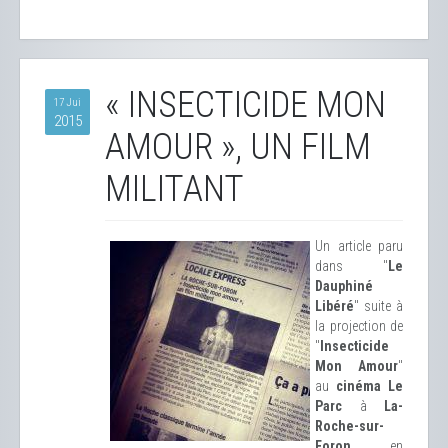
« INSECTICIDE MON
17 Jui
2015
AMOUR », UN FILM
MILITANT
Un article paru
dans "
Le
Dauphiné
Libéré
" suite à
la projection de
"
Insecticide
Mon Amour
"
au
cinéma Le
Parc
à
La-
Roche-sur-
Foron
en