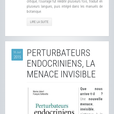
critiqué, l’ouvrage fut réédité plusieurs fois, traduit en
plusieurs langues, puis intégré dans les manuels de
botanique.
LIRE LA SUITE
PERTURBATEURS
10 Juil
2015
ENDOCRINIENS, LA
MENACE INVISIBLE
Que nous
arrive-t-il ?
Une
nouvelle
menace
,
invisible
,