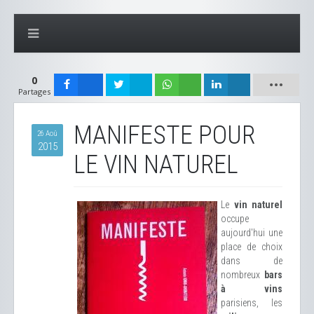
0
Partages
MANIFESTE POUR
26 Aoû
2015
LE VIN NATUREL
Le
vin naturel
occupe
aujourd'hui une
place de choix
dans de
nombreux
bars
à vins
parisiens, les