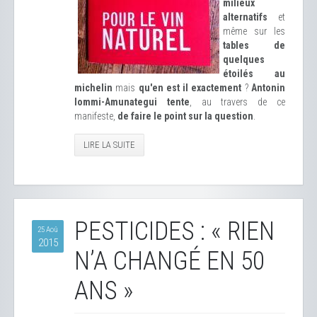
milieux
alternatifs
et
même sur les
tables de
quelques
étoilés au
michelin
mais
qu'en est il exactement
?
Antonin
Iommi-Amunategui tente
, au travers de ce
manifeste,
de faire le point sur la question
.
LIRE LA SUITE
PESTICIDES : « RIEN
25 Aoû
2015
N’A CHANGÉ EN 50
ANS »