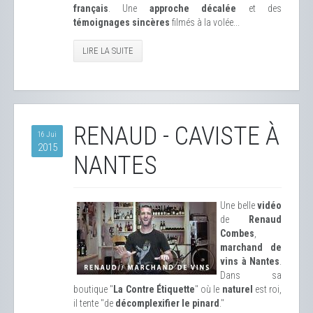
français
. Une
approche décalée
et des
témoignages sincères
filmés à la volée...
LIRE LA SUITE
RENAUD - CAVISTE À
16 Jui
2015
NANTES
Une belle
vidéo
de
Renaud
Combes
,
marchand de
vins à Nantes
.
Dans sa
boutique "
La Contre Étiquette
" où le
naturel
est roi,
il tente "de
décomplexifier le pinard
."