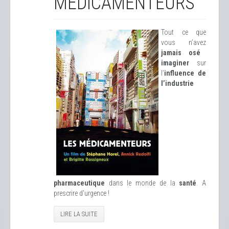
MÉDICAMENTEURS
Tout ce que
vous n’avez
jamais osé
imaginer
sur
l’
influence de
l’industrie
pharmaceutique
dans le monde de la
santé
. A
prescrire d'urgence !
LIRE LA SUITE