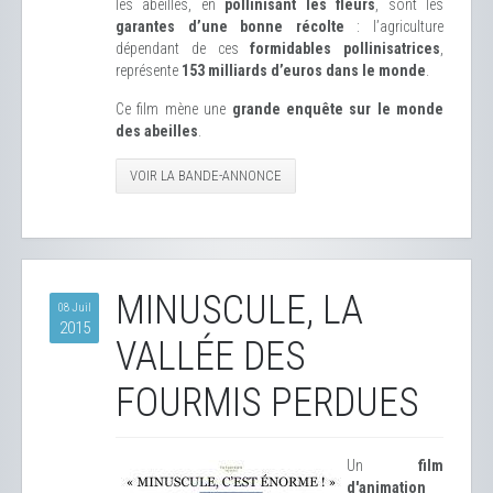
les abeilles, en
pollinisant les fleurs
, sont les
garantes d’une bonne récolte
: l’agriculture
dépendant de ces
formidables pollinisatrices
,
représente
153 milliards d’euros dans le monde
.
Ce film mène une
grande enquête sur le monde
des abeilles
.
VOIR LA BANDE-ANNONCE
MINUSCULE, LA
08 Juil
2015
VALLÉE DES
FOURMIS PERDUES
Un
film
d'animation