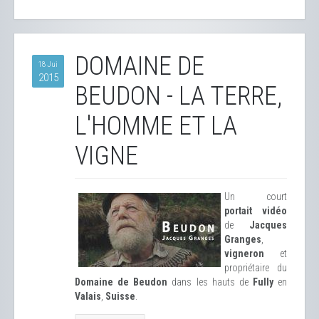
DOMAINE DE
18 Jui
2015
BEUDON - LA TERRE,
L'HOMME ET LA
VIGNE
Un court
portait vidéo
de
Jacques
Granges
,
vigneron
et
propriétaire du
Domaine de Beudon
dans les hauts de
Fully
en
Valais
,
Suisse
.