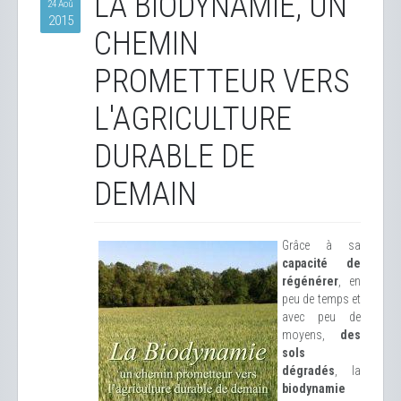
LA BIODYNAMIE, UN
24 Aoû
2015
CHEMIN
PROMETTEUR VERS
L'AGRICULTURE
DURABLE DE
DEMAIN
Grâce à sa
capacité de
régénérer
, en
peu de temps et
avec peu de
moyens,
des
sols
dégradés
, la
biodynamie