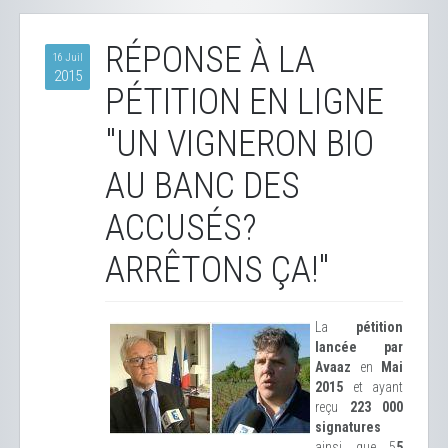
RÉPONSE À LA
16 Juil
2015
PÉTITION EN LIGNE
"UN VIGNERON BIO
AU BANC DES
ACCUSÉS?
ARRÊTONS ÇA!"
La
pétition
lancée par
Avaaz
en
Mai
2015
et ayant
reçu
223 000
signatures
ainsi que 5
5