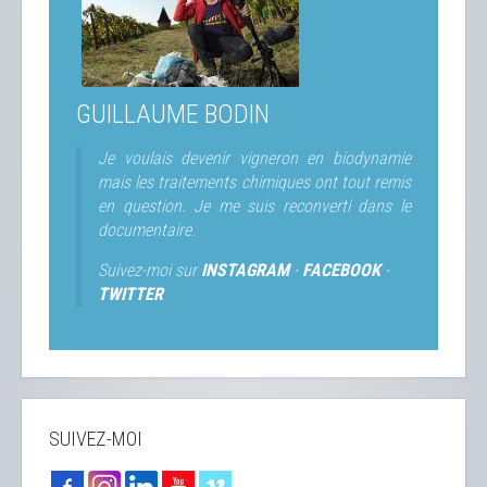
GUILLAUME BODIN
Je voulais devenir vigneron en biodynamie
mais les traitements chimiques ont tout remis
en question. Je me suis reconverti dans le
documentaire.
Suivez-moi sur
INSTAGRAM
-
FACEBOOK
-
TWITTER
SUIVEZ-MOI