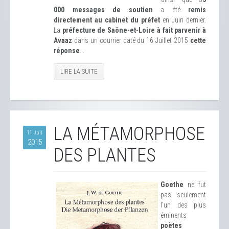
000 messages de soutien
a été
remis
directement au cabinet du préfet
en Juin dernier.
La
préfecture de Saône-et-Loire à fait parvenir à
Avaaz
dans un courrier daté du 16 Juillet 2015
cette
réponse
...
LIRE LA SUITE
LA MÉTAMORPHOSE
11 Juil
2015
DES PLANTES
Goethe
ne fut
pas seulement
l’un des plus
éminents
poètes