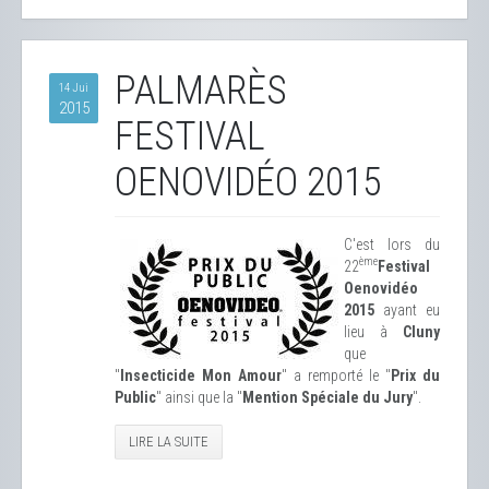
PALMARÈS
14 Jui
2015
FESTIVAL
OENOVIDÉO 2015
C'est lors du
ème
22
Festival
Oenovidéo
2015
ayant eu
lieu à
Cluny
que
"
Insecticide Mon Amour
" a remporté le "
Prix du
Public
" ainsi que la "
Mention Spéciale du Jury
".
LIRE LA SUITE