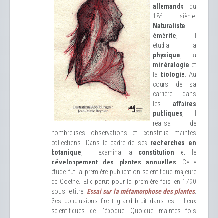
allemands
du
e
18
siècle.
Naturaliste
émérite
, il
étudia la
physique
, la
minéralogie
et
la
biologie
. Au
cours de sa
carrière dans
les
affaires
publiques
, il
réalisa de
nombreuses observations et constitua maintes
collections. Dans le cadre de ses
recherches en
botanique
, il examina la
constitution
et le
développement des plantes annuelles
. Cette
étude fut la première publication scientifique majeure
de Goethe. Elle parut pour la première fois en 1790
sous le titre:
Essai sur la métamorphose des plantes
.
Ses conclusions firent grand bruit dans les milieux
scientifiques de l’époque. Quoique maintes fois