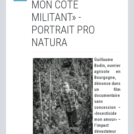
MON CÔTÉ
MILITANT» -
PORTRAIT PRO
NATURA
Guillaume
Bodin, ouvrier
agricole en
Bourgogne,
dénonce dans
un film
documentaire
sans
concession –
«Insecticide
mon amour» –
l’impact
dévastateur