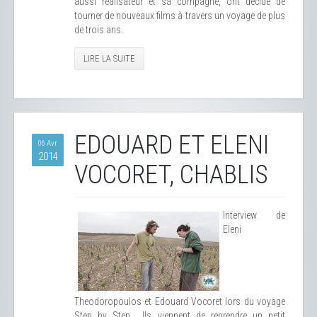
aussi réalisateur et sa compagne, ont décidé de
tourner de nouveaux films à travers un voyage de plus
de trois ans.
LIRE LA SUITE
EDOUARD ET ELENI
06 Avr
2014
VOCORET, CHABLIS
Interview de
Eleni
Theodoropoulos et Edouard Vocoret lors du voyage
Step by Step... Ils viennent de reprendre un petit