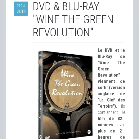
DVD & BLU-RAY
04 Oct
2013
"WINE THE GREEN
REVOLUTION"
Le DVD et le
Blu-Ray de
"Wine The
Green
Revolution"
viennent de
sortir (version
anglaise de
"La Clef des
Terroirs")
, ils
contiennent le
film de 82
minutes
avec
plus de 2
heures de