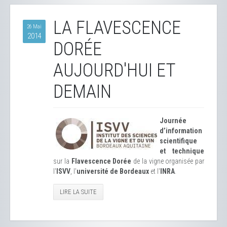
LA FLAVESCENCE
26 Mai
2014
DORÉE
AUJOURD'HUI ET
DEMAIN
Journée
d’information
scientifique
et technique
sur la
Flavescence Dorée
de la vigne organisée par
l'
ISVV
, l'
université de Bordeaux
et l'
INRA
.
LIRE LA SUITE