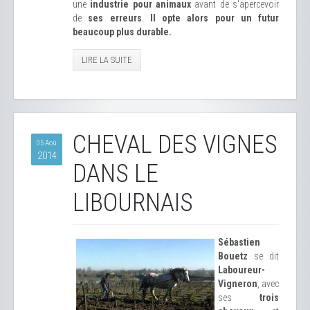
une
industrie pour animaux
avant de s'apercevoir
de
ses erreurs
.
Il opte alors pour un futur
beaucoup plus durable.
LIRE LA SUITE
CHEVAL DES VIGNES
05 Aoû
2014
DANS LE
LIBOURNAIS
Sébastien
Bouetz
se dit
Laboureur-
Vigneron
, avec
ses
trois