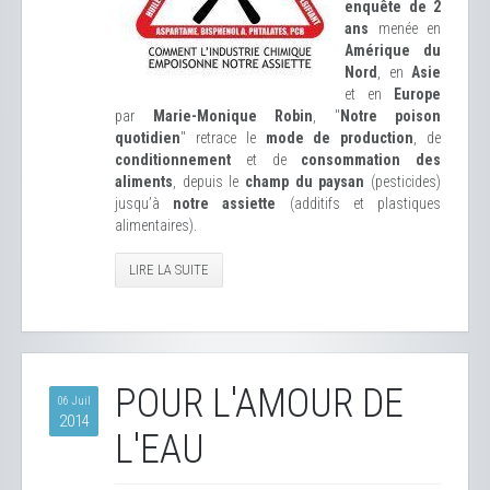
enquête de 2
ans
menée en
Amérique du
Nord
, en
Asie
et en
Europe
par
Marie-Monique Robin
, "
Notre poison
quotidien
" retrace le
mode de production
, de
conditionnement
et de
consommation des
aliments
, depuis le
champ du paysan
(pesticides)
jusqu’à
notre assiette
(additifs et plastiques
alimentaires).
LIRE LA SUITE
POUR L'AMOUR DE
06 Juil
2014
L'EAU