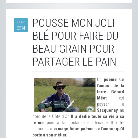
POUSSE MON JOLI
27 Avr
2014
BLÉ POUR FAIRE DU
BEAU GRAIN POUR
PARTAGER LE PAIN
Un
poème
sur
l'
amour de la
terre
.
Gérard
Méot
est
paysan à
Sacquenay
au
nord de la Côte d'Or.
Il a dédié toute sa vie à sa
ferme
puis à la boulangerie attenante. Il offre
aujourd'hui un
magnifique poème
sur l'
amour qu'il
porte à son métier.