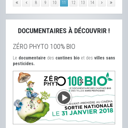
8
9
10
11
12
13
14
DOCUMENTAIRES À DÉCOUVRIR !
ZÉRO PHYTO 100% BIO
Le
documentaire
des
cantines bio
et des
ville
s sans
pesticides.