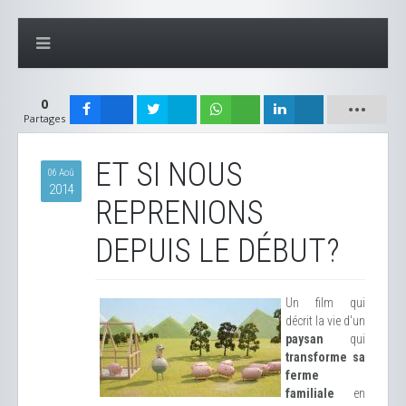
0
Partages
ET SI NOUS
06 Aoû
2014
REPRENIONS
DEPUIS LE DÉBUT?
Un film qui
décrit la vie d'un
paysan
qui
transforme sa
ferme
familiale
en