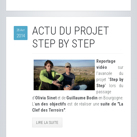
ACTU DU PROJET
28 Avr
2014
STEP BY STEP
Reportage
vidéo
sur
l'avancée du
projet "
Step by
Step
" lors du
passage
d'
Olivia Sinet
et de
Guillaume Bodin
en Bourgogne.
L'
un des objectifs
est de réaliser une
suite de "La
Clef des Terroirs"
.
LIRE LA SUITE