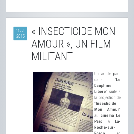
« INSECTICIDE MON
17 Jui
2015
AMOUR », UN FILM
MILITANT
Un article paru
dans "
Le
Dauphiné
Libéré
" suite à
la projection de
"
Insecticide
Mon Amour
"
au
cinéma Le
Parc
à
La-
Roche-sur-
Foron
en