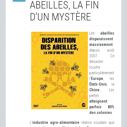
ABEILLES, LA FIN
D'UN MYSTÈRE
Les
abeilles
disparaissent
massivement
depuis août
2007. Ce
désastre
touche
particulièrement
l’
Europe
, les
États-Unis
, la
Chine
… Les
pertes
atteignent
parfois 80%
des colonies
.
L’
industrie agro-alimentaire
réalise soudain que