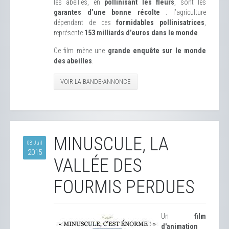
les abeilles, en
pollinisant les fleurs
, sont les
garantes d’une bonne récolte
: l’agriculture
dépendant de ces
formidables pollinisatrices
,
représente
153 milliards d’euros dans le monde
.
Ce film mène une
grande enquête sur le monde
des abeilles
.
VOIR LA BANDE-ANNONCE
MINUSCULE, LA
08 Juil
2015
VALLÉE DES
FOURMIS PERDUES
Un
film
d'animation