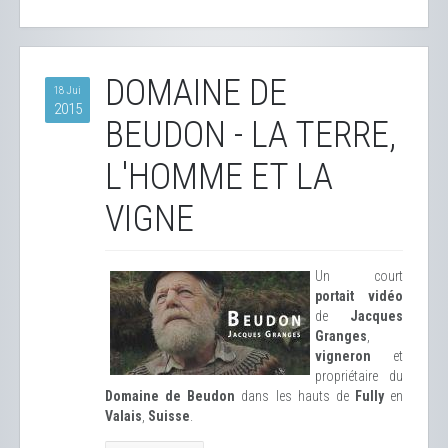
DOMAINE DE
18 Jui
2015
BEUDON - LA TERRE,
L'HOMME ET LA
VIGNE
Un court
portait vidéo
de
Jacques
Granges
,
vigneron
et
propriétaire du
Domaine de Beudon
dans les hauts de
Fully
en
Valais
,
Suisse
.