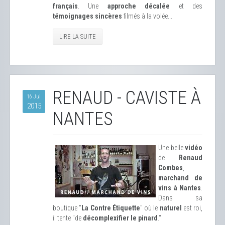
français
. Une
approche décalée
et des
témoignages sincères
filmés à la volée...
LIRE LA SUITE
RENAUD - CAVISTE À
16 Jui
2015
NANTES
Une belle
vidéo
de
Renaud
Combes
,
marchand de
vins à Nantes
.
Dans sa
boutique "
La Contre Étiquette
" où le
naturel
est roi,
il tente "de
décomplexifier le pinard
."