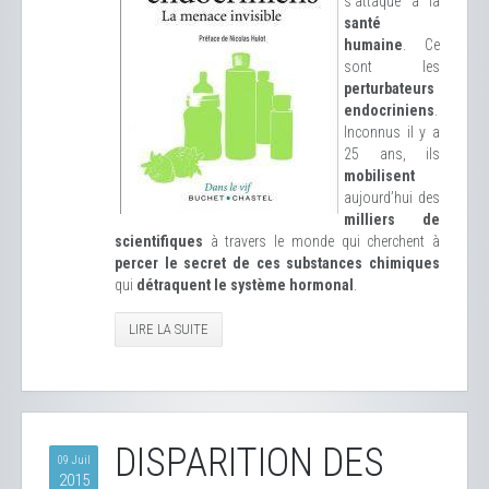
s’attaque à la
santé
humaine
. Ce
sont les
perturbateurs
endocriniens
.
Inconnus il y a
25 ans, ils
mobilisent
aujourd’hui des
milliers de
scientifiques
à travers le monde qui cherchent à
percer le secret de ces substances chimiques
qui
détraquent le système hormonal
.
LIRE LA SUITE
DISPARITION DES
09 Juil
2015