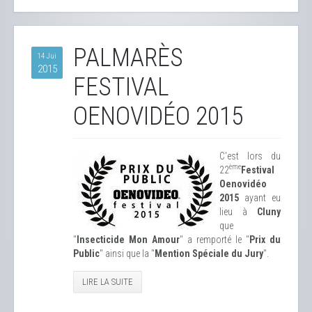
PALMARÈS
14 Jui
2015
FESTIVAL
OENOVIDÉO 2015
C'est lors du
ème
22
Festival
Oenovidéo
2015
ayant eu
lieu à
Cluny
que
"
Insecticide Mon Amour
" a remporté le "
Prix du
Public
" ainsi que la "
Mention Spéciale du Jury
".
LIRE LA SUITE