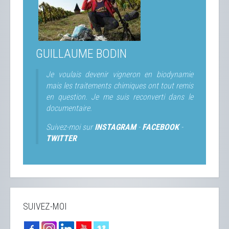
GUILLAUME BODIN
Je voulais devenir vigneron en biodynamie
mais les traitements chimiques ont tout remis
en question. Je me suis reconverti dans le
documentaire.
Suivez-moi sur
INSTAGRAM
-
FACEBOOK
-
TWITTER
SUIVEZ-MOI