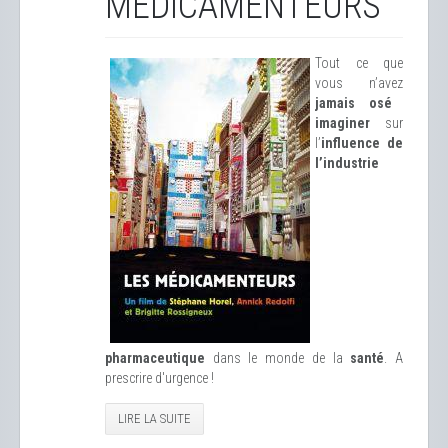
MÉDICAMENTEURS
Tout ce que
vous n’avez
jamais osé
imaginer
sur
l’
influence de
l’industrie
pharmaceutique
dans le monde de la
santé
. A
prescrire d'urgence !
LIRE LA SUITE