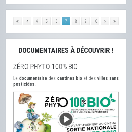
4
5
6
7
8
9
10
DOCUMENTAIRES À DÉCOUVRIR !
ZÉRO PHYTO 100% BIO
Le
documentaire
des
cantines bio
et des
ville
s sans
pesticides.