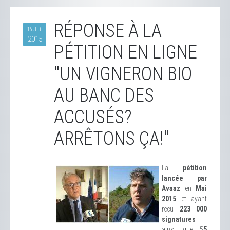
RÉPONSE À LA
16 Juil
2015
PÉTITION EN LIGNE
"UN VIGNERON BIO
AU BANC DES
ACCUSÉS?
ARRÊTONS ÇA!"
La
pétition
lancée par
Avaaz
en
Mai
2015
et ayant
reçu
223 000
signatures
ainsi que 5
5