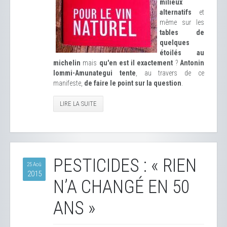
milieux
alternatifs
et
même sur les
tables de
quelques
étoilés au
michelin
mais
qu'en est il exactement
?
Antonin
Iommi-Amunategui tente
, au travers de ce
manifeste,
de faire le point sur la question
.
LIRE LA SUITE
PESTICIDES : « RIEN
25 Aoû
2015
N’A CHANGÉ EN 50
ANS »