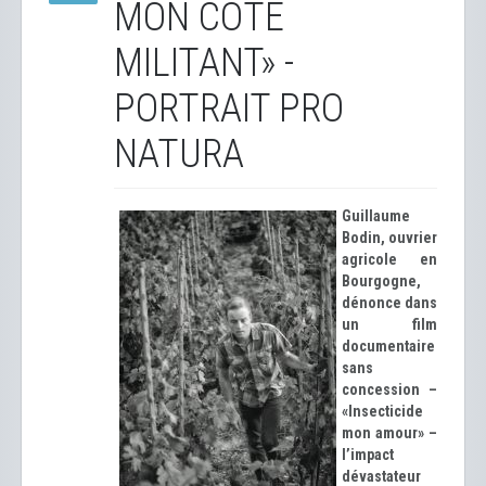
MON CÔTÉ
MILITANT» -
PORTRAIT PRO
NATURA
Guillaume
Bodin, ouvrier
agricole en
Bourgogne,
dénonce dans
un film
documentaire
sans
concession –
«Insecticide
mon amour» –
l’impact
dévastateur