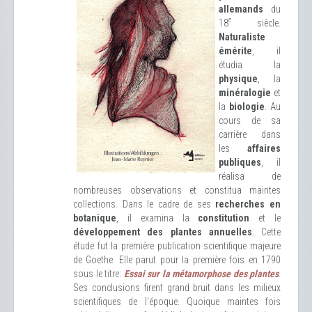
allemands
du
e
18
siècle.
Naturaliste
émérite
, il
étudia la
physique
, la
minéralogie
et
la
biologie
. Au
cours de sa
carrière dans
les
affaires
publiques
, il
réalisa de
nombreuses observations et constitua maintes
collections. Dans le cadre de ses
recherches en
botanique
, il examina la
constitution
et le
développement des plantes annuelles
. Cette
étude fut la première publication scientifique majeure
de Goethe. Elle parut pour la première fois en 1790
sous le titre:
Essai sur la métamorphose des plantes
.
Ses conclusions firent grand bruit dans les milieux
scientifiques de l’époque. Quoique maintes fois