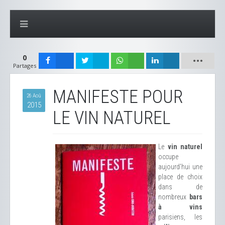
0
Partages
MANIFESTE POUR
26 Aoû
2015
LE VIN NATUREL
Le
vin naturel
occupe
aujourd'hui une
place de choix
dans de
nombreux
bars
à vins
parisiens, les