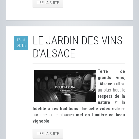
LIRE LA SUITE
LE JARDIN DES VINS
17 Jui
2015
D'ALSACE
Terre de
grands vins
,
l'
Alsace
cultive
au plus haut le
respect de la
nature
et la
fidélité à ses traditions
. Une
belle vidéo
réalisée
par une jeune alsacien
met en lumière ce beau
vignoble
.
LIRE LA SUITE