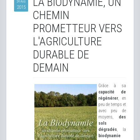
LA BIODYNAMIE, UN
24 Aoû
2015
CHEMIN
PROMETTEUR VERS
L'AGRICULTURE
DURABLE DE
DEMAIN
Grâce à sa
capacité de
régénérer
, en
peu de temps et
avec peu de
moyens,
des
sols
dégradés
, la
biodynamie