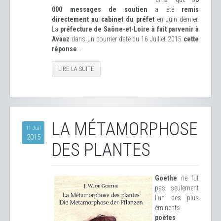
000 messages de soutien
a été
remis
directement au cabinet du préfet
en Juin dernier.
La
préfecture de Saône-et-Loire à fait parvenir à
Avaaz
dans un courrier daté du 16 Juillet 2015
cette
réponse
...
LIRE LA SUITE
LA MÉTAMORPHOSE
11 Juil
2015
DES PLANTES
Goethe
ne fut
pas seulement
l’un des plus
éminents
poètes