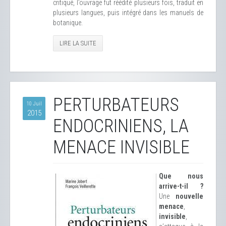
critiqué, l’ouvrage fut réédité plusieurs fois, traduit en
plusieurs langues, puis intégré dans les manuels de
botanique.
LIRE LA SUITE
PERTURBATEURS
10 Juil
2015
ENDOCRINIENS, LA
MENACE INVISIBLE
Que nous
arrive-t-il ?
Une
nouvelle
menace
,
invisible
,