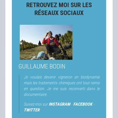
RETROUVEZ MOI SUR LES
RÉSEAUX SOCIAUX
GUILLAUME BODIN
Je voulais devenir vigneron en biodynamie
mais les traitements chimiques ont tout remis
en question. Je me suis reconverti dans le
documentaire.
Suivez-moi sur
INSTAGRAM
-
FACEBOOK
-
TWITTER