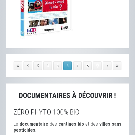
3
4
5
6
7
8
9
DOCUMENTAIRES À DÉCOUVRIR !
ZÉRO PHYTO 100% BIO
Le
documentaire
des
cantines bio
et des
ville
s sans
pesticides.