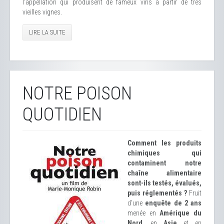
l'appellation qui produisent de fameux vins à partir de très
vieilles vignes.
LIRE LA SUITE
NOTRE POISON
QUOTIDIEN
Comment les produits
chimiques qui
contaminent notre
chaîne alimentaire
sont-ils testés, évalués,
puis réglementés ?
Fruit
d’une
enquête de 2 ans
menée en
Amérique du
Nord
, en
Asie
et en