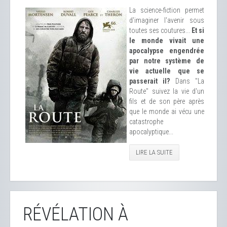
La science-fiction permet
d'imaginer l'avenir sous
toutes ses coutures...
Et si
le monde vivait une
apocalypse engendrée
par notre système de
vie actuelle que se
passerait il?
Dans "La
Route" suivez la vie d'un
fils et de son père après
que le monde ai vécu une
catastrophe
apocalyptique...
LIRE LA SUITE
RÉVÉLATION À