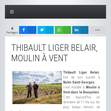
0
Partages
THIBAULT LIGER BELAIR,
MOULIN À VENT
Thibault Liger Belair
,
fort de son succès à
Nuits-Saint-Georges
,
s'est installé à
Moulin à
Vent dans le Beaujolais
.
C'est aujourd'hui un
domaine de 11 Ha sur les
plus beaux terroirs de