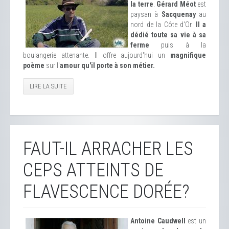
la terre
.
Gérard Méot
est
paysan à
Sacquenay
au
nord de la Côte d'Or.
Il a
dédié toute sa vie à sa
ferme
puis à la
boulangerie attenante. Il offre aujourd'hui un
magnifique
poème
sur l'
amour qu'il porte à son métier.
LIRE LA SUITE
FAUT-IL ARRACHER LES
CEPS ATTEINTS DE
FLAVESCENCE DORÉE?
Antoine Caudwell
est un