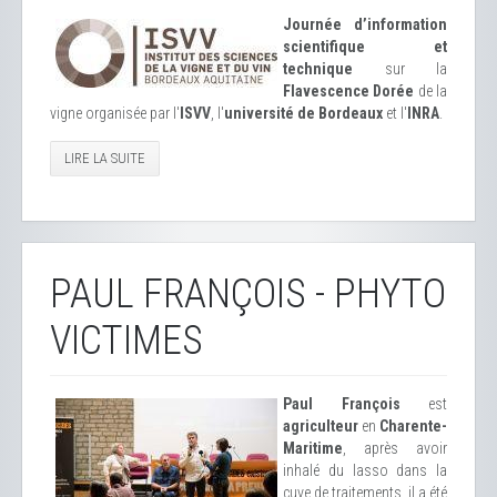
Journée d’information
scientifique et
technique
sur la
Flavescence Dorée
de la
vigne organisée par l'
ISVV
, l'
université de Bordeaux
et l'
INRA
.
LIRE LA SUITE
PAUL FRANÇOIS - PHYTO
VICTIMES
Paul François
est
agriculteur
en
Charente-
Maritime
, après avoir
inhalé du lasso dans la
cuve de traitements, il a été