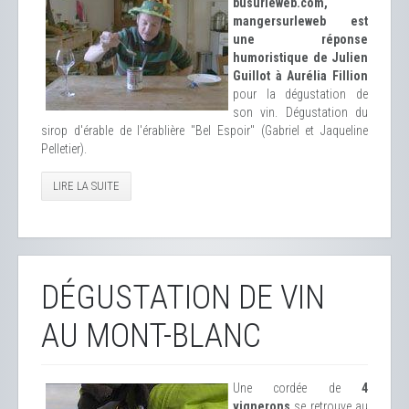
busurleweb.com,
mangersurleweb est
une réponse
humoristique de Julien
Guillot à Aurélia Fillion
pour la dégustation de
son vin. Dégustation du
sirop d'érable de l'érablière "Bel Espoir" (Gabriel et Jaqueline
Pelletier).
LIRE LA SUITE
DÉGUSTATION DE VIN
AU MONT-BLANC
Une cordée de
4
vignerons
se retrouve au