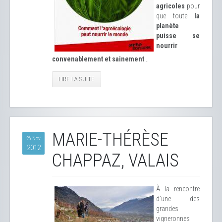
agricoles
pour
que toute
la
planète
puisse se
nourrir
convenablement et sainement
...
LIRE LA SUITE
MARIE-THÉRÈSE
26 Nov
2012
CHAPPAZ, VALAIS
À la rencontre
d'une des
grandes
vigneronnes