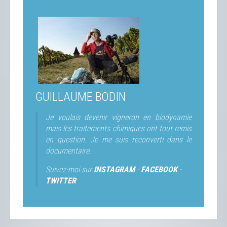
GUILLAUME BODIN
Je voulais devenir vigneron en biodynamie
mais les traitements chimiques ont tout remis
en question. Je me suis reconverti dans le
documentaire.
Suivez-moi sur
INSTAGRAM
-
FACEBOOK
-
TWITTER