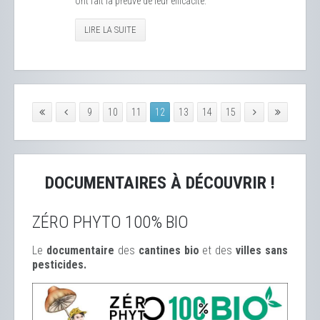
ont fait la preuve de leur efficacité.
LIRE LA SUITE
9
10
11
12
13
14
15
DOCUMENTAIRES À DÉCOUVRIR !
ZÉRO PHYTO 100% BIO
Le
documentaire
des
cantines bio
et des
ville
s sans
pesticides.