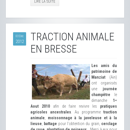
LIRE LA SUITE
TRACTION ANIMALE
03 Déc
2012
EN BRESSE
Les amis du
patrimoine de
Manziat
(Ain)
ont organisés
une
journée
champêtre
le
dimanche
1
er
Aout 2010
afin de faire revivre les
pratiques
agricoles ancestrales
. Au programme
traction
animale
,
moissonnage à la javeleuse et à la
lieuse
,
battage
pour l'obtention du grain,
cerclage
de roue
,
plantation de poireaux
... Merci à eux pour