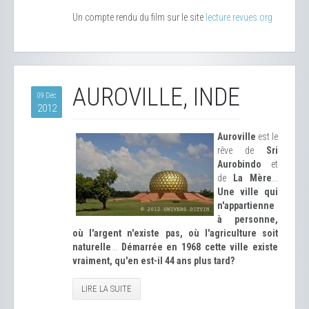
Un compte rendu du film sur le site
lecture.revues.org
AUROVILLE, INDE
09 Déc
2012
Auroville
est le
rêve de
Sri
Aurobindo
et
de
La Mère
...
Une ville qui
n'appartienne
à personne,
où l'argent n'existe pas, où l'agriculture soit
naturelle
...
Démarrée en 1968 cette ville existe
vraiment, qu'en est-il 44 ans plus tard?
LIRE LA SUITE