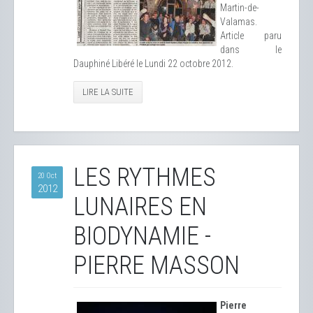
Martin-de-
Valamas.
Article paru
dans le
Dauphiné Libéré le Lundi 22 octobre 2012.
LIRE LA SUITE
LES RYTHMES
20 Oct
2012
LUNAIRES EN
BIODYNAMIE -
PIERRE MASSON
Pierre