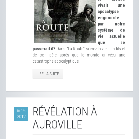
vivait une
apocalypse
engendrée
par notre
système de
vie actuelle
que se
passerait il?
Dans "La Route" suivez la vie d'un fils et
de son père après que le monde ai vécu une
catastrophe apocalyptique...
LIRE LA SUITE
RÉVÉLATION À
10 Déc
2012
AUROVILLE