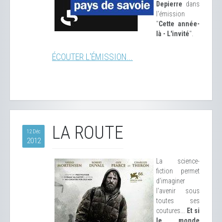
Depierre
dans
l'émission
"
Cette année-
là - L'invité
".
ÉCOUTER L'ÉMISSION...
LA ROUTE
12 Déc
2012
La science-
fiction permet
d'imaginer
l'avenir sous
toutes ses
coutures...
Et si
le monde