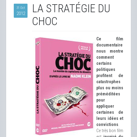
LA STRATÉGIE DU
31 Oct
2012
CHOC
Ce film
documentaire
nous montre
comment
certains
politiques
profitent de
catastrophes
plus ou moins
préméditées
pour
appliquer
certaines de
leurs idées et
convictions
.
Ce très bon film
est
inspiré du