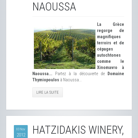
NAOUSSA
La Grèce
regorge de
magnifiques
terroirs et de
cépages
autochtones
comme le
Xinomavro à
Naoussa...
Partez à la découverte de
Domaine
Thymiopoulos
à Naoussa...
LIRE LA SUITE
HATZIDAKIS WINERY,
03 Nov
2012