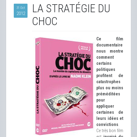
LA STRATÉGIE DU
31 Oct
2012
CHOC
Ce film
documentaire
nous montre
comment
certains
politiques
profitent de
catastrophes
plus ou moins
préméditées
pour
appliquer
certaines de
leurs idées et
convictions
.
Ce très bon film
est
inspiré du