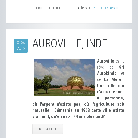
Un compte rendu du film sur le site
lecture.revues.org
AUROVILLE, INDE
09 Déc
2012
Auroville
est le
rêve de
Sri
Aurobindo
et
de
La Mère
...
Une ville qui
n'appartienne
à personne,
où l'argent n'existe pas, où l'agriculture soit
naturelle
...
Démarrée en 1968 cette ville existe
vraiment, qu'en est-il 44 ans plus tard?
LIRE LA SUITE