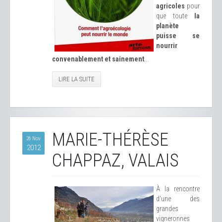
agricoles
pour
que toute
la
planète
puisse se
nourrir
convenablement et sainement
...
LIRE LA SUITE
MARIE-THÉRÈSE
26 Nov
2012
CHAPPAZ, VALAIS
À la rencontre
d'une des
grandes
vigneronnes