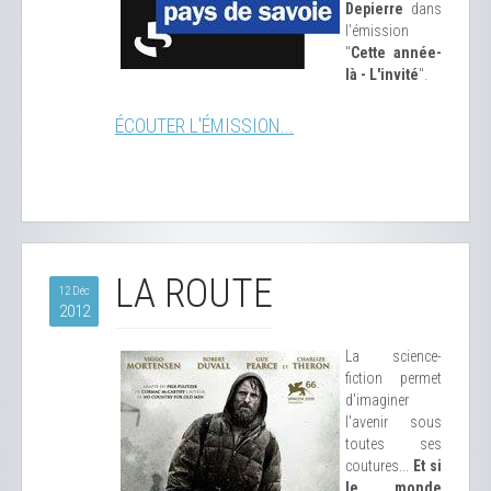
Depierre
dans
l'émission
"
Cette année-
là - L'invité
".
ÉCOUTER L'ÉMISSION...
LA ROUTE
12 Déc
2012
La science-
fiction permet
d'imaginer
l'avenir sous
toutes ses
coutures...
Et si
le monde