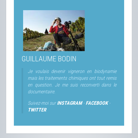
GUILLAUME BODIN
Je voulais devenir vigneron en biodynamie
mais les traitements chimiques ont tout remis
en question. Je me suis reconverti dans le
documentaire.
Suivez-moi sur
INSTAGRAM
-
FACEBOOK
-
TWITTER