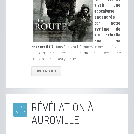
vivait une
apocalypse
engendrée
par notre
système de
vie actuelle
que se
passerait il?
Dans "La Route" suivez la vie d'un fils et
de son père après que le monde ai vécu une
catastrophe apocalyptique...
LIRE LA SUITE
RÉVÉLATION À
10 Déc
2012
AUROVILLE