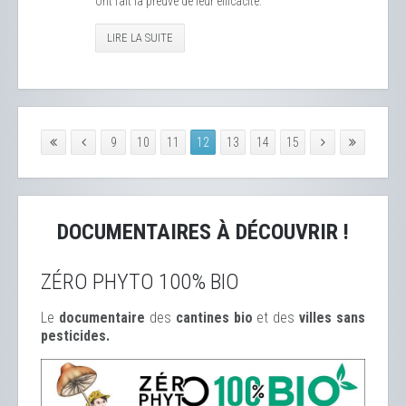
ont fait la preuve de leur efficacité.
LIRE LA SUITE
9
10
11
12
13
14
15
DOCUMENTAIRES À DÉCOUVRIR !
ZÉRO PHYTO 100% BIO
Le
documentaire
des
cantines bio
et des
ville
s sans
pesticides.