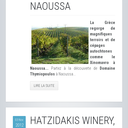
NAOUSSA
La Grèce
regorge de
magnifiques
terroirs et de
cépages
autochtones
comme le
Xinomavro à
Naoussa...
Partez à la découverte de
Domaine
Thymiopoulos
à Naoussa...
LIRE LA SUITE
HATZIDAKIS WINERY,
03 Nov
2012