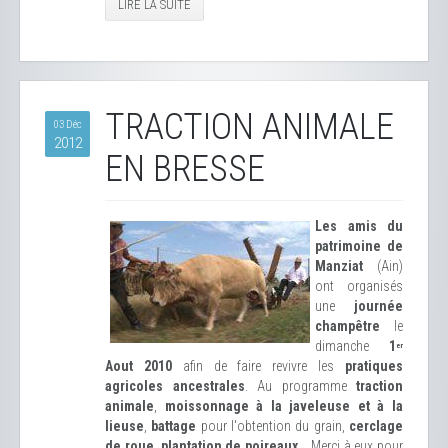
LIRE LA SUITE
TRACTION ANIMALE
03 Déc
2012
EN BRESSE
Les amis du
patrimoine de
Manziat
(Ain)
ont organisés
une
journée
champêtre
le
dimanche
1
er
Aout 2010
afin de faire revivre les
pratiques
agricoles ancestrales
. Au programme
traction
animale
,
moissonnage à la javeleuse et à la
lieuse
,
battage
pour l'obtention du grain,
cerclage
de roue
,
plantation de poireaux
... Merci à eux pour