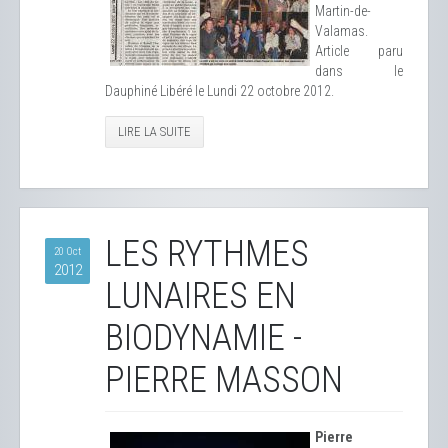
Martin-de-
Valamas.
Article paru
dans le
Dauphiné Libéré le Lundi 22 octobre 2012.
LIRE LA SUITE
LES RYTHMES
20 Oct
2012
LUNAIRES EN
BIODYNAMIE -
PIERRE MASSON
Pierre