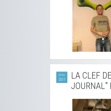
LA CLEF D
24 Avr
2011
JOURNAL" 