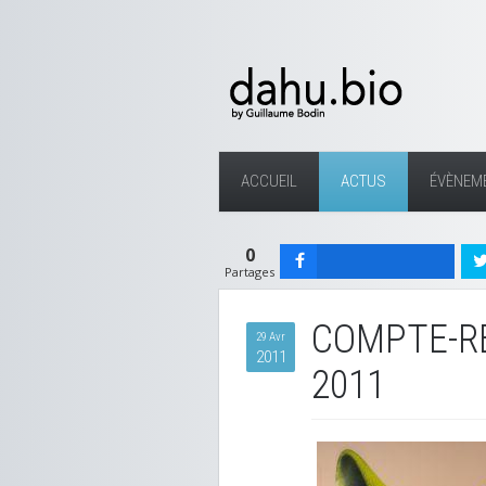
ACCUEIL
ACTUS
ÉVÈNEM
0
Partages
COMPTE-RE
29 Avr
2011
2011