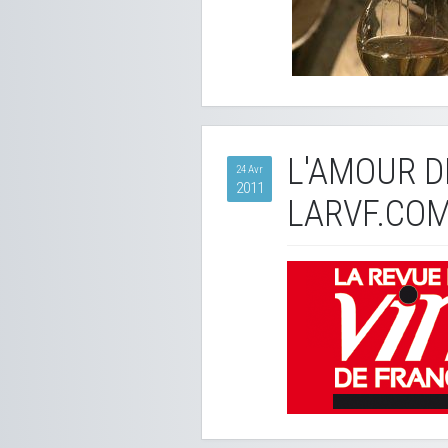
L'AMOUR DE
24 Avr
2011
LARVF.CO