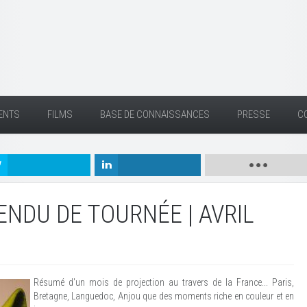
ENTS
FILMS
BASE DE CONNAISSANCES
PRESSE
C
NDU DE TOURNÉE | AVRIL
Résumé d'un mois de projection au travers de la France... Paris,
Bretagne, Languedoc, Anjou que des moments riche en couleur et en