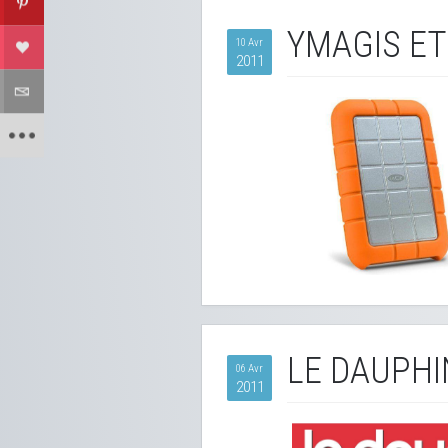
YMAGIS ET
10 Avr
2011
LE DAUPHIN
06 Avr
2011