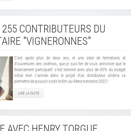
 255 CONTRIBUTEURS DU
AIRE "VIGNERONNES"
C'est après plus de deux ans, et une série de fermetures et
d'ouvertures des cinémas, que je suis fier de vous annoncer que le
financement participatif s'est terminé avec plus de 65% du budget
initial levé. L'arrivée dans le projet d'un distributeur cinéma va
permettre de pouvoir sortir le film au 4ème trimestre 2022 !
LIRE LA SUITE
E AVEC HENRY TORGUE,