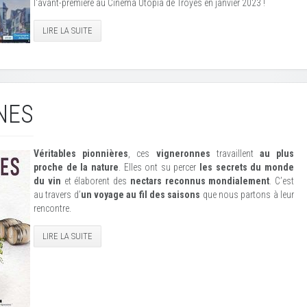
l'avant-première au Cinéma Utopia de Troyes en janvier 2023 !
LIRE LA SUITE
NES
Véritables pionnières
, ces
vigneronnes
travaillent
au plus
proche de la nature
. Elles ont su percer
les secrets du monde
du vin
et élaborent des
nectars reconnus mondialement
. C’est
au travers d’
un voyage au fil des saisons
que nous partons à leur
rencontre.
LIRE LA SUITE