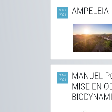
AMPELEIA
26 Oct
2021
MANUEL PO
31 Aoû
2021
MISE EN O
BIODYNAM