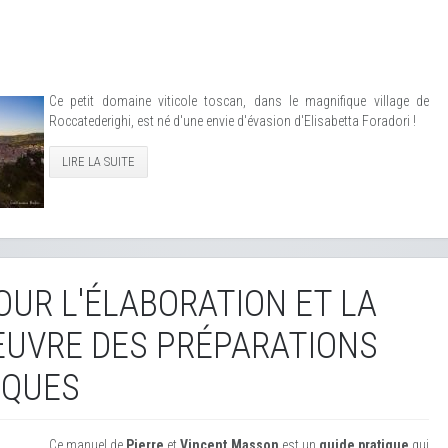
Ce petit domaine viticole toscan, dans le magnifique village de
Roccatederighi, est né d'une envie d'évasion d'Elisabetta Foradori !
LIRE LA SUITE
UR L'ÉLABORATION ET LA
EUVRE DES PRÉPARATIONS
IQUES
Ce manuel de
Pierre
et
Vincent Masson
est un
guide pratique
qui