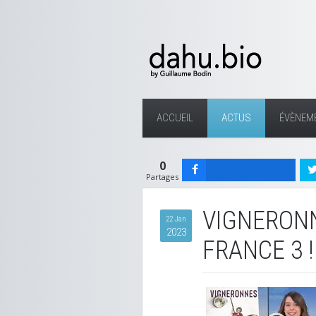
ACCUEIL
ACTUS
ÉVÈNEM
0
Partages
VIGNERONN
22 Jan
2023
FRANCE 3 !