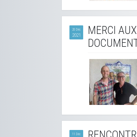
MERCI AUX
20 Déc
2021
DOCUMENT
RENCONTR
11 Déc