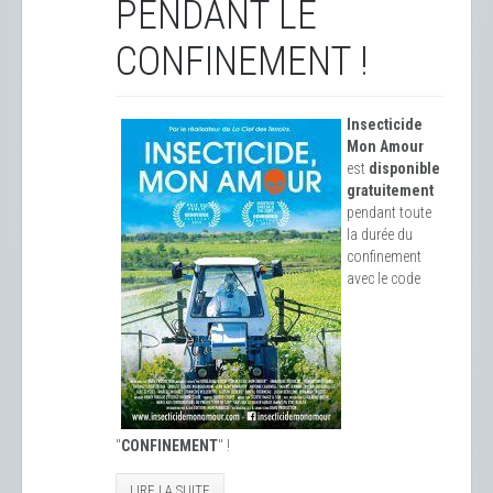
PENDANT LE
CONFINEMENT !
Insecticide
Mon Amour
est
disponible
gratuitement
pendant toute
la durée du
confinement
avec le code
"
CONFINEMENT
" !
LIRE LA SUITE