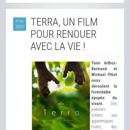
TERRA, UN FILM
21 Fév
2021
POUR RENOUER
AVEC LA VIE !
Yann Arthus-
Bertrand et
Michael Pitiot
nous
déroulent la
formidable
épopée du
vivant.
Des
premiers
lichens aux
gigantesques
forêts, des