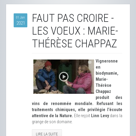
FAUT PAS CROIRE -
01 Jan
2021
LES VOEUX : MARIE-
THÉRÈSE CHAPPAZ
Vigneronne
en
biodynamie,
Marie-
Thérèse
Chappaz
produit des
vins de renommée mondiale. Refusant les
traitements chimiques, elle privilégie l’écoute
attentive de la Nature.
Elle reçoit
Linn Levy
dans la
grange de son domaine.
LIRE LA SUITE