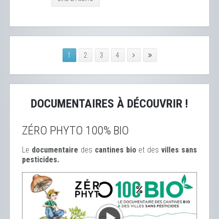
1
2
3
4
DOCUMENTAIRES À DÉCOUVRIR !
ZÉRO PHYTO 100% BIO
Le
documentaire
des
cantines bio
et des
ville
s sans
pesticides.