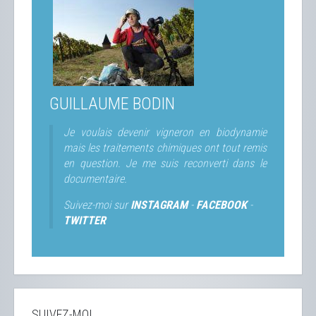
GUILLAUME BODIN
Je voulais devenir vigneron en biodynamie
mais les traitements chimiques ont tout remis
en question. Je me suis reconverti dans le
documentaire.
Suivez-moi sur
INSTAGRAM
-
FACEBOOK
-
TWITTER
SUIVEZ-MOI