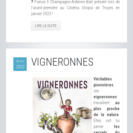
?
France 3 Champagne-Ardenne était présent lors de
l'avant-première au Cinéma Utopia de Troyes en
janvier 2023 !
LIRE LA SUITE
VIGNERONNES
29 Oct
2022
Véritables
pionnières
,
ces
vigneronnes
travaillent
au
plus proche
de la nature
.
Elles ont su
percer
les
secrets du