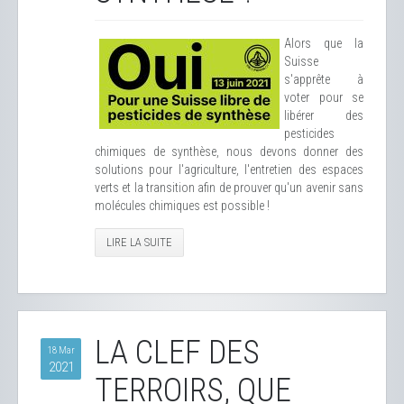
Alors que la
Suisse
s'apprête à
voter pour se
libérer des
pesticides
chimiques de synthèse, nous devons donner des
solutions pour l'agriculture, l'entretien des espaces
verts et la transition afin de prouver qu'un avenir sans
molécules chimiques est possible !
LIRE LA SUITE
LA CLEF DES
18 Mar
2021
TERROIRS, QUE