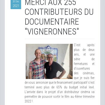
MERCI AUX 255
20 Déc
2021
CONTRIBUTEURS DU
DOCUMENTAIRE
"VIGNERONNES"
C'est après
plus de deux
ans, et une
série de
fermetures et
d'ouvertures
des cinémas,
que je suis fier
de vous annoncer que le financement participatif s'est
terminé avec plus de 65% du budget initial levé.
L'arrivée dans le projet d'un distributeur cinéma va
permettre de pouvoir sortir le film au 4ème trimestre
2022 !