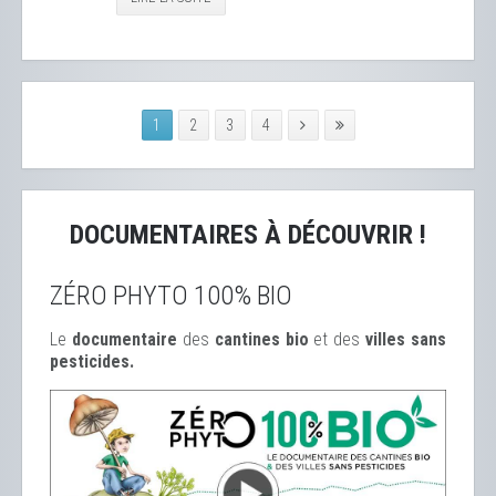
1
2
3
4
DOCUMENTAIRES À DÉCOUVRIR !
ZÉRO PHYTO 100% BIO
Le
documentaire
des
cantines bio
et des
ville
s sans
pesticides.