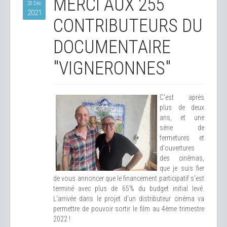
MERCI AUX 255
20 Déc
2021
CONTRIBUTEURS DU
DOCUMENTAIRE
"VIGNERONNES"
C'est après
plus de deux
ans, et une
série de
fermetures et
d'ouvertures
des cinémas,
que je suis fier
de vous annoncer que le financement participatif s'est
terminé avec plus de 65% du budget initial levé.
L'arrivée dans le projet d'un distributeur cinéma va
permettre de pouvoir sortir le film au 4ème trimestre
2022 !