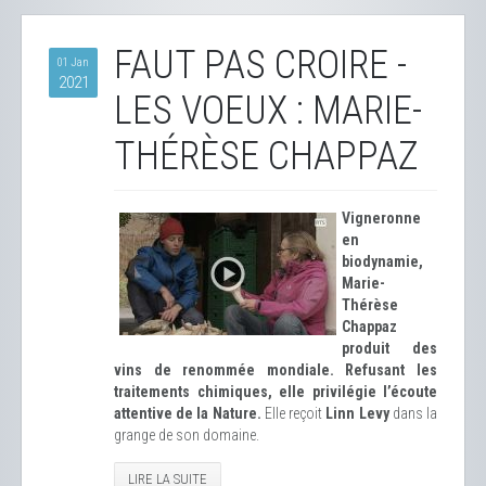
FAUT PAS CROIRE -
01 Jan
2021
LES VOEUX : MARIE-
THÉRÈSE CHAPPAZ
Vigneronne
en
biodynamie,
Marie-
Thérèse
Chappaz
produit des
vins de renommée mondiale. Refusant les
traitements chimiques, elle privilégie l’écoute
attentive de la Nature.
Elle reçoit
Linn Levy
dans la
grange de son domaine.
LIRE LA SUITE