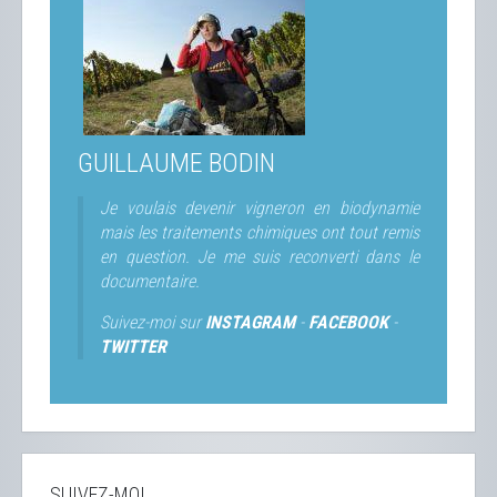
GUILLAUME BODIN
Je voulais devenir vigneron en biodynamie
mais les traitements chimiques ont tout remis
en question. Je me suis reconverti dans le
documentaire.
Suivez-moi sur
INSTAGRAM
-
FACEBOOK
-
TWITTER
SUIVEZ-MOI