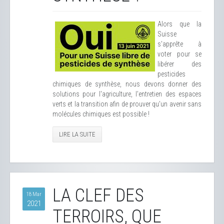
Alors que la
Suisse
s'apprête à
voter pour se
libérer des
pesticides
chimiques de synthèse, nous devons donner des
solutions pour l'agriculture, l'entretien des espaces
verts et la transition afin de prouver qu'un avenir sans
molécules chimiques est possible !
LIRE LA SUITE
LA CLEF DES
18 Mar
2021
TERROIRS, QUE