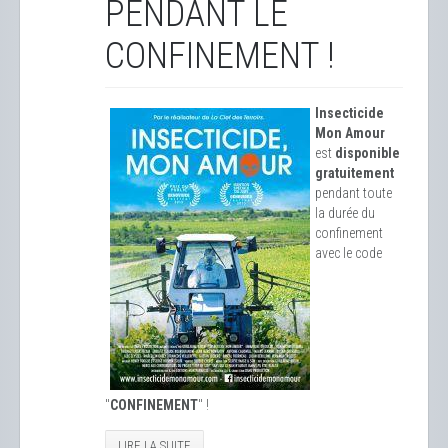
PENDANT LE
CONFINEMENT !
Insecticide
Mon Amour
est
disponible
gratuitement
pendant toute
la durée du
confinement
avec le code
"
CONFINEMENT
" !
LIRE LA SUITE