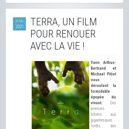
TERRA, UN FILM
21 Fév
2021
POUR RENOUER
AVEC LA VIE !
Yann Arthus-
Bertrand et
Michael Pitiot
nous
déroulent la
formidable
épopée du
vivant.
Des
premiers
lichens aux
gigantesques
forêts, des