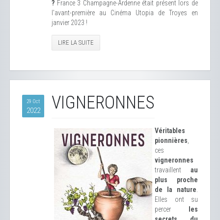
?
France 3 Champagne-Ardenne était présent lors de
l'avant-première au Cinéma Utopia de Troyes en
janvier 2023 !
LIRE LA SUITE
VIGNERONNES
29 Oct
2022
Véritables
pionnières
,
ces
vigneronnes
travaillent
au
plus proche
de la nature
.
Elles ont su
percer
les
secrets du