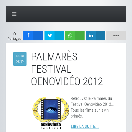
0
Partages
PALMARÈS
13 Jui
2012
FESTIVAL
OENOVIDÉO 2012
Retrouvez le Palmarès du
Festival Oenovidéo 2012...
Tous les films sur le vin
primés.
LIRE LA SUITE...