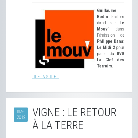
Guillaume
Bodin
était en
direct sur
Le
Mouv'
dans
l'émission de
Philippe Dana
:
Le Midi 2
pour
parler du
DVD
La Clef des
Terroirs
.
LIRE LA SUITE...
VIGNE : LE RETOUR
15 Avr
2012
À LA TERRE