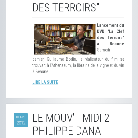
DES TERROIRS"
Lancement du
DVD "La Clef
des Terroirs"
à Beaune
Samedi
dernier, Guillaume Bodin, le réalisateur du film se
trouvait à l'Athenaeum, la librairie de la vigne et du vin
à Beaune…
LIRE LA SUITE
LE MOUV' - MIDI 2 -
01 Mai
2012
PHILIPPE DANA