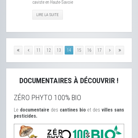
caviste en Haute-Savoie
LIRE LA SUITE
11
12
13
14
15
16
17
DOCUMENTAIRES À DÉCOUVRIR !
ZÉRO PHYTO 100% BIO
Le
documentaire
des
cantines bio
et des
ville
s sans
pesticides.