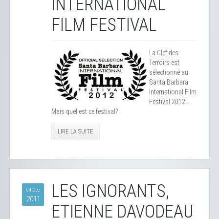
INTERNATIONAL
FILM FESTIVAL
La Clef des
Terroirs est
sélectionné au
Santa Barbara
International Film
Festival 2012...
Mais quel est ce festival?
LIRE LA SUITE
LES IGNORANTS,
04 Déc
2011
ETIENNE DAVODEAU