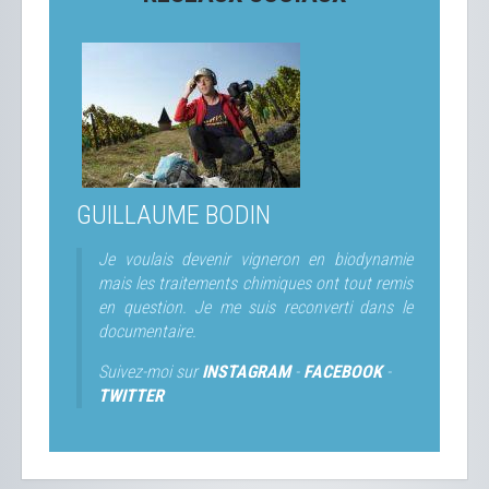
GUILLAUME BODIN
Je voulais devenir vigneron en biodynamie
mais les traitements chimiques ont tout remis
en question. Je me suis reconverti dans le
documentaire.
Suivez-moi sur
INSTAGRAM
-
FACEBOOK
-
TWITTER