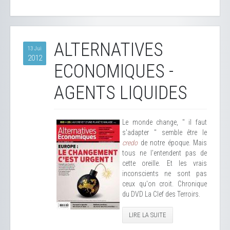
ALTERNATIVES
13 Jui
2012
ECONOMIQUES -
AGENTS LIQUIDES
Le monde change, " il faut
s'adapter " semble être le
credo
de notre époque. Mais
tous ne l'entendent pas de
cette oreille. Et les vrais
inconscients ne sont pas
ceux qu'on croit. Chronique
du DVD La Clef des Terroirs.
LIRE LA SUITE