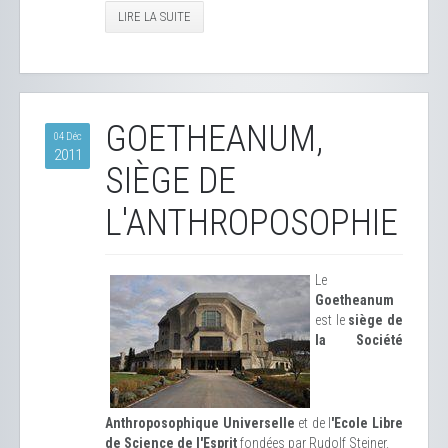
LIRE LA SUITE
GOETHEANUM,
04 Déc
2011
SIÈGE DE
L'ANTHROPOSOPHIE
Le
Goetheanum
est le
siège de
la Société
Anthroposophique Universelle
et de l
'Ecole Libre
de Science de l'Esprit
fondées par Rudolf Steiner.