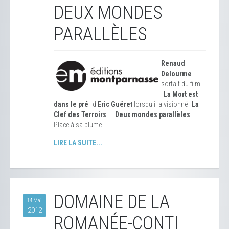
DEUX MONDES
PARALLÈLES
Renaud
Delourme
sortait du film
"
La Mort est
dans le pré
" d'
Eric Guéret
lorsqu'il a visionné "
La
Clef des Terroirs
"...
Deux mondes parallèles
...
Place à sa plume.
LIRE LA SUITE...
DOMAINE DE LA
14 Mai
2012
ROMANÉE-CONTI