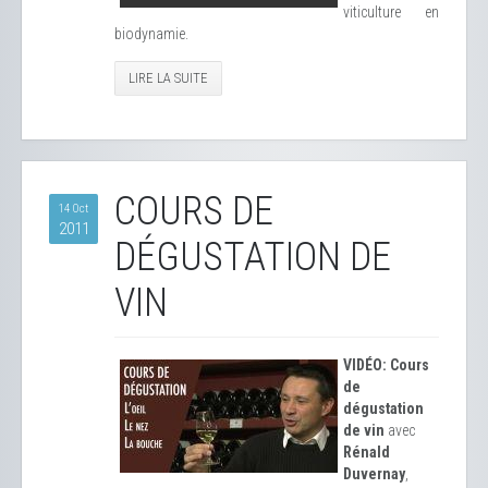
viticulture en
biodynamie.
LIRE LA SUITE
COURS DE
14 Oct
2011
DÉGUSTATION DE
VIN
VIDÉO: Cours
de
dégustation
de vin
avec
Rénald
Duvernay
,