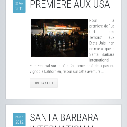
PREMIÈRE AUX USA
20 Fév
2012
Pour la
première de "La
Clef des
Terroirs" aux
Etats-Unis rien
de mieux que le
Santa Barbara
International
Film Festival sur la côte Californienne à deux pas du
vignoble Californien, retour sur cette aventure....
LIRE LA SUITE
SANTA BARBARA
19 Jan
2012