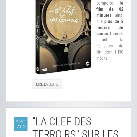
comporte
le
film de 82
minutes
ainsi
que
plus de 2
heures de
bonus
tournés
durant la
réalisation du
film dont 1H30
inédits...
LIRE LA SUITE
"LA CLEF DES
01 Avr
2012
TERROIRS" SUR LES