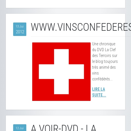
WWW.VINSCONFEDERE
13 Jui
2012
Une chronique
du DVD La Clef
des Terroirs sur
le blog toujours
très animé des
vins
confédérés...
LIRE LA
SUITE...
A VOIR-DVD - LA
12 Jui