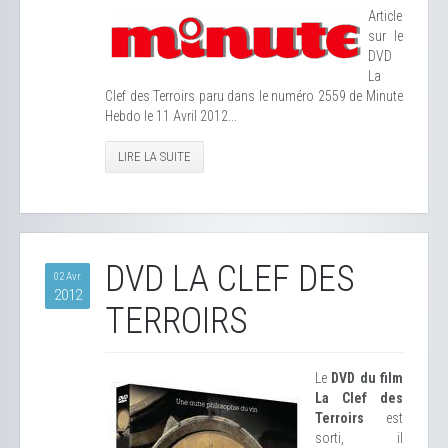
Article
sur le
DVD
La
Clef des Terroirs paru dans le numéro 2559 de Minute
Hebdo le 11 Avril 2012...
LIRE LA SUITE
DVD LA CLEF DES
02 Avr
2012
TERROIRS
Le
DVD du film
La Clef des
Terroirs
est
sorti, il