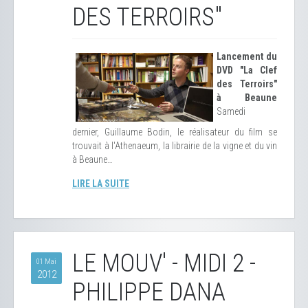
DES TERROIRS"
Lancement du
DVD "La Clef
des Terroirs"
à Beaune
Samedi
dernier, Guillaume Bodin, le réalisateur du film se
trouvait à l'Athenaeum, la librairie de la vigne et du vin
à Beaune…
LIRE LA SUITE
LE MOUV' - MIDI 2 -
01 Mai
2012
PHILIPPE DANA