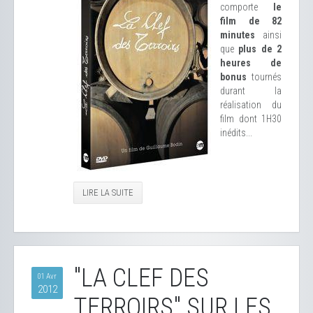
comporte
le
film de 82
minutes
ainsi
que
plus de 2
heures de
bonus
tournés
durant la
réalisation du
film dont 1H30
inédits...
LIRE LA SUITE
"LA CLEF DES
01 Avr
2012
TERROIRS" SUR LES