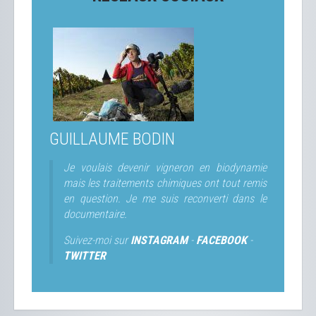
GUILLAUME BODIN
Je voulais devenir vigneron en biodynamie
mais les traitements chimiques ont tout remis
en question. Je me suis reconverti dans le
documentaire.
Suivez-moi sur
INSTAGRAM
-
FACEBOOK
-
TWITTER