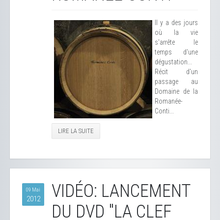
Il y a des jours
où la vie
s'arrête le
temps d'une
dégustation...
Récit d'un
passage au
Domaine de la
Romanée-
Conti...
LIRE LA SUITE
VIDÉO: LANCEMENT
09 Mai
2012
DU DVD "LA CLEF