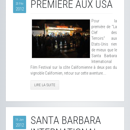
PREMIÈRE AUX USA
20 Fév
2012
Pour la
première de "La
Clef des
Terroirs" aux
Etats-Unis rien
de mieux que le
Santa Barbara
International
Film Festival sur la côte Californienne à deux pas du
vignoble Californien, retour sur cette aventure....
LIRE LA SUITE
SANTA BARBARA
19 Jan
2012