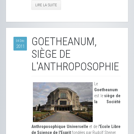
LIRE LA SUITE
GOETHEANUM,
04 Déc
2011
SIÈGE DE
L'ANTHROPOSOPHIE
Le
Goetheanum
est le
siège de
la Société
Anthroposophique Universelle
et de l
'Ecole Libre
de Science de l'Esprit
fondées par Rudolf Steiner.