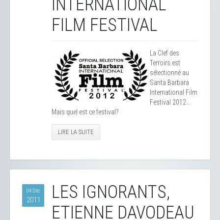
INTERNATIONAL
FILM FESTIVAL
La Clef des
Terroirs est
sélectionné au
Santa Barbara
International Film
Festival 2012...
Mais quel est ce festival?
LIRE LA SUITE
LES IGNORANTS,
04 Déc
2011
ETIENNE DAVODEAU