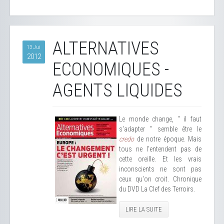
ALTERNATIVES
13 Jui
2012
ECONOMIQUES -
AGENTS LIQUIDES
Le monde change, " il faut
s'adapter " semble être le
credo
de notre époque. Mais
tous ne l'entendent pas de
cette oreille. Et les vrais
inconscients ne sont pas
ceux qu'on croit. Chronique
du DVD La Clef des Terroirs.
LIRE LA SUITE