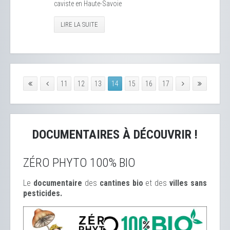
caviste en Haute-Savoie
LIRE LA SUITE
11
12
13
14
15
16
17
DOCUMENTAIRES À DÉCOUVRIR !
ZÉRO PHYTO 100% BIO
Le
documentaire
des
cantines bio
et des
ville
s sans
pesticides.