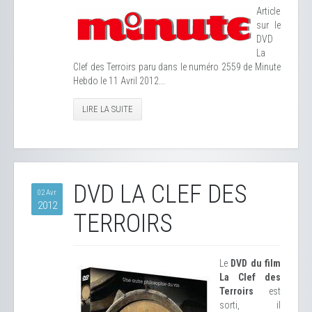
Article
sur le
DVD
La
Clef des Terroirs paru dans le numéro 2559 de Minute
Hebdo le 11 Avril 2012...
LIRE LA SUITE
DVD LA CLEF DES
02 Avr
2012
TERROIRS
Le
DVD du film
La Clef des
Terroirs
est
sorti, il