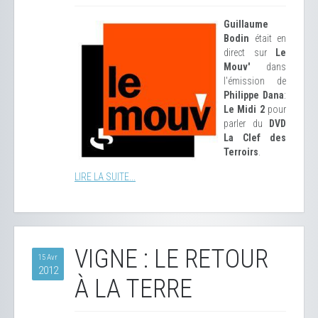
Guillaume
Bodin
était en
direct sur
Le
Mouv'
dans
l'émission de
Philippe Dana
:
Le Midi 2
pour
parler du
DVD
La Clef des
Terroirs
.
LIRE LA SUITE...
VIGNE : LE RETOUR
15 Avr
2012
À LA TERRE