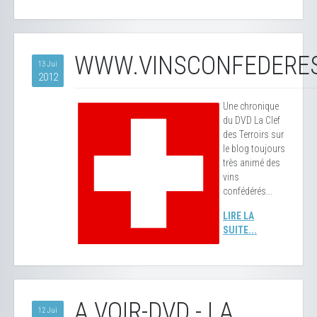
WWW.VINSCONFEDERE
13 Jui
2012
Une chronique
du DVD La Clef
des Terroirs sur
le blog toujours
très animé des
vins
confédérés...
LIRE LA
SUITE...
A VOIR-DVD - LA
12 Jui