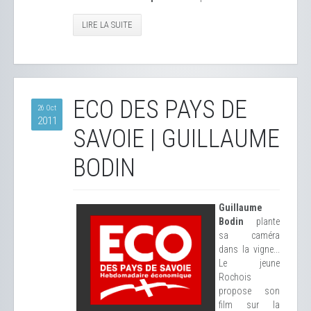
LIRE LA SUITE
ECO DES PAYS DE
26 Oct
2011
SAVOIE | GUILLAUME
BODIN
Guillaume
Bodin
plante
sa caméra
dans la vigne...
Le jeune
Rochois
propose son
film sur la