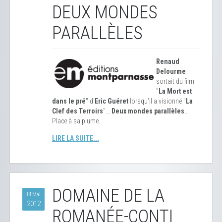
DEUX MONDES
PARALLÈLES
Renaud
Delourme
sortait du film
"
La Mort est
dans le pré
" d'
Eric Guéret
lorsqu'il a visionné "
La
Clef des Terroirs
"...
Deux mondes parallèles
...
Place à sa plume.
LIRE LA SUITE...
DOMAINE DE LA
14 Mai
2012
ROMANÉE-CONTI