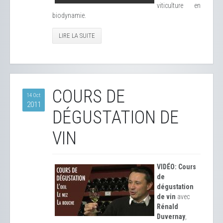
viticulture en
biodynamie.
LIRE LA SUITE
COURS DE
14 Oct
2011
DÉGUSTATION DE
VIN
VIDÉO: Cours
de
dégustation
de vin
avec
Rénald
Duvernay
,