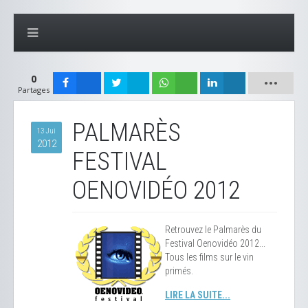
0
Partages
PALMARÈS
13 Jui
2012
FESTIVAL
OENOVIDÉO 2012
Retrouvez le Palmarès du
Festival Oenovidéo 2012...
Tous les films sur le vin
primés.
LIRE LA SUITE...