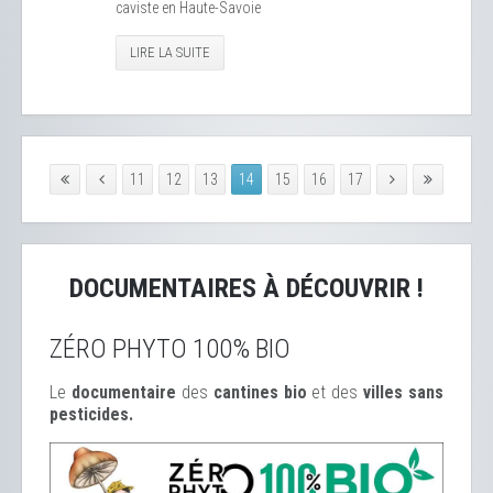
caviste en Haute-Savoie
LIRE LA SUITE
11
12
13
14
15
16
17
DOCUMENTAIRES À DÉCOUVRIR !
ZÉRO PHYTO 100% BIO
Le
documentaire
des
cantines bio
et des
ville
s sans
pesticides.