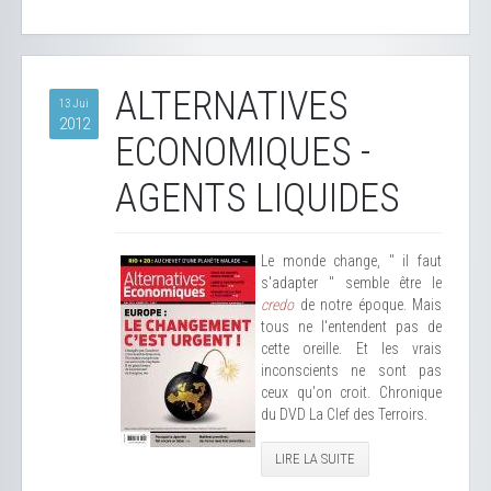
ALTERNATIVES
13 Jui
2012
ECONOMIQUES -
AGENTS LIQUIDES
Le monde change, " il faut
s'adapter " semble être le
credo
de notre époque. Mais
tous ne l'entendent pas de
cette oreille. Et les vrais
inconscients ne sont pas
ceux qu'on croit. Chronique
du DVD La Clef des Terroirs.
LIRE LA SUITE