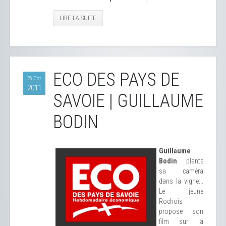
LIRE LA SUITE
ECO DES PAYS DE
26 Oct
2011
SAVOIE | GUILLAUME
BODIN
Guillaume
Bodin
plante
sa caméra
dans la vigne...
Le jeune
Rochois
propose son
film sur la