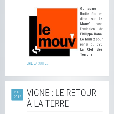
Guillaume
Bodin
était en
direct sur
Le
Mouv'
dans
l'émission de
Philippe Dana
:
Le Midi 2
pour
parler du
DVD
La Clef des
Terroirs
.
LIRE LA SUITE...
VIGNE : LE RETOUR
15 Avr
2012
À LA TERRE