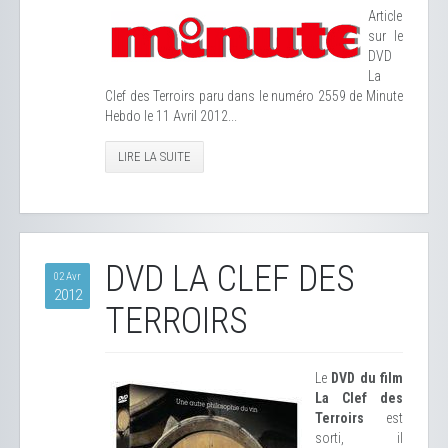
Article
sur le
DVD
La
Clef des Terroirs paru dans le numéro 2559 de Minute
Hebdo le 11 Avril 2012...
LIRE LA SUITE
DVD LA CLEF DES
02 Avr
2012
TERROIRS
Le
DVD du film
La Clef des
Terroirs
est
sorti, il