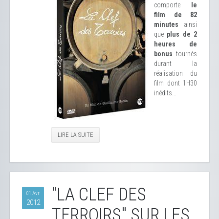
comporte
le
film de 82
minutes
ainsi
que
plus de 2
heures de
bonus
tournés
durant la
réalisation du
film dont 1H30
inédits...
LIRE LA SUITE
"LA CLEF DES
01 Avr
2012
TERROIRS" SUR LES