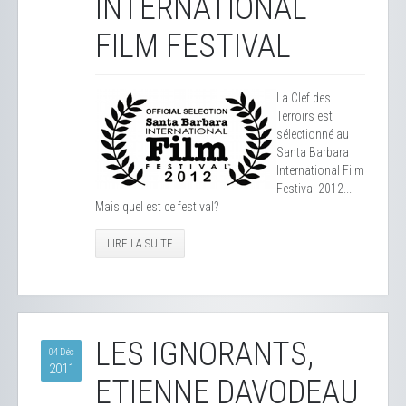
INTERNATIONAL
FILM FESTIVAL
La Clef des
Terroirs est
sélectionné au
Santa Barbara
International Film
Festival 2012...
Mais quel est ce festival?
LIRE LA SUITE
LES IGNORANTS,
04 Déc
2011
ETIENNE DAVODEAU