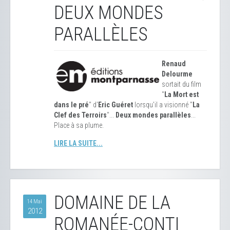
DEUX MONDES
PARALLÈLES
Renaud
Delourme
sortait du film
"
La Mort est
dans le pré
" d'
Eric Guéret
lorsqu'il a visionné "
La
Clef des Terroirs
"...
Deux mondes parallèles
...
Place à sa plume.
LIRE LA SUITE...
DOMAINE DE LA
14 Mai
2012
ROMANÉE-CONTI