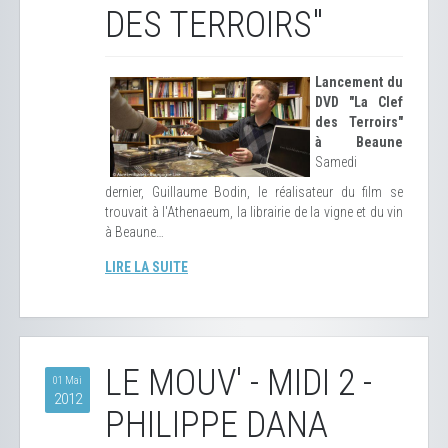
DES TERROIRS"
Lancement du
DVD "La Clef
des Terroirs"
à Beaune
Samedi
dernier, Guillaume Bodin, le réalisateur du film se
trouvait à l'Athenaeum, la librairie de la vigne et du vin
à Beaune…
LIRE LA SUITE
LE MOUV' - MIDI 2 -
01 Mai
2012
PHILIPPE DANA