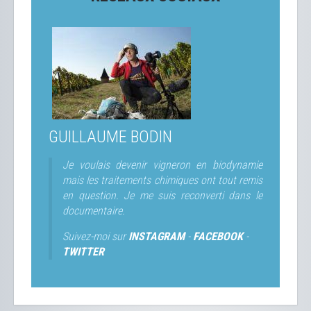
GUILLAUME BODIN
Je voulais devenir vigneron en biodynamie
mais les traitements chimiques ont tout remis
en question. Je me suis reconverti dans le
documentaire.
Suivez-moi sur
INSTAGRAM
-
FACEBOOK
-
TWITTER