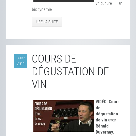
viticulture en
biodynamie.
LIRE LA SUITE
COURS DE
14 Oct
2011
DÉGUSTATION DE
VIN
VIDÉO: Cours
de
dégustation
de vin
avec
Rénald
Duvernay
,