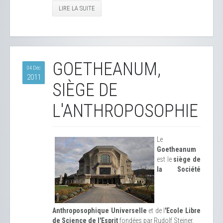
LIRE LA SUITE
GOETHEANUM,
04 Déc
2011
SIÈGE DE
L'ANTHROPOSOPHIE
Le
Goetheanum
est le
siège de
la Société
Anthroposophique Universelle
et de l
'Ecole Libre
de Science de l'Esprit
fondées par Rudolf Steiner.