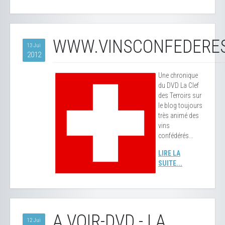
WWW.VINSCONFEDERE
13 Jui
2012
Une chronique
du DVD La Clef
des Terroirs sur
le blog toujours
très animé des
vins
confédérés...
LIRE LA
SUITE...
A VOIR-DVD - LA
12 Jui