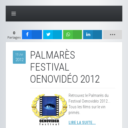
0
Partages
PALMARÈS
13 Jui
2012
FESTIVAL
OENOVIDÉO 2012
Retrouvez le Palmarès du
Festival Oenovidéo 2012...
Tous les films sur le vin
primés.
LIRE LA SUITE...