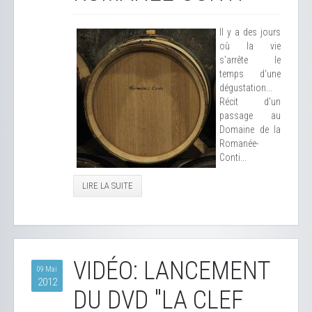
Il y a des jours
où la vie
s'arrête le
temps d'une
dégustation...
Récit d'un
passage au
Domaine de la
Romanée-
Conti...
LIRE LA SUITE
VIDÉO: LANCEMENT
09 Mai
2012
DU DVD "LA CLEF