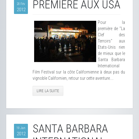
PREMIÈRE AUX USA
20 Fév
2012
Pour la
première de "La
Clef des
Terroirs" aux
Etats-Unis rien
de mieux que le
Santa Barbara
International
Film Festival sur la côte Californienne à deux pas du
vignoble Californien, retour sur cette aventure....
LIRE LA SUITE
SANTA BARBARA
19 Jan
2012