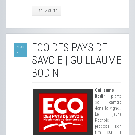
LIRE LA SUITE
ECO DES PAYS DE
26 Oct
2011
SAVOIE | GUILLAUME
BODIN
Guillaume
Bodin
plante
sa caméra
dans la vigne...
Le jeune
Rochois
propose son
film sur la