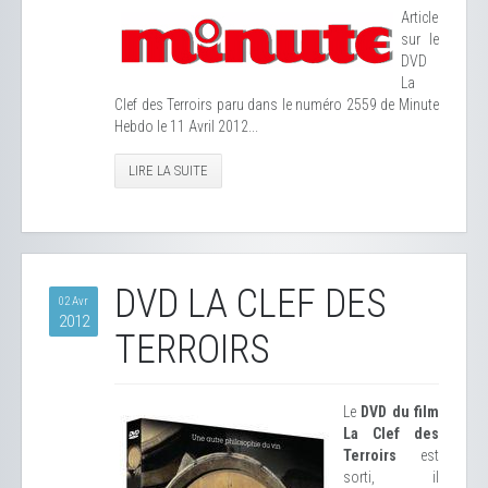
Article
sur le
DVD
La
Clef des Terroirs paru dans le numéro 2559 de Minute
Hebdo le 11 Avril 2012...
LIRE LA SUITE
DVD LA CLEF DES
02 Avr
2012
TERROIRS
Le
DVD du film
La Clef des
Terroirs
est
sorti, il