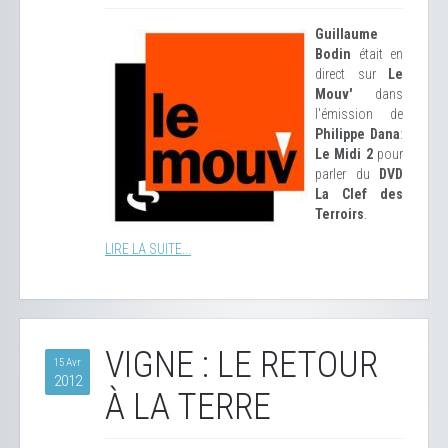
Guillaume
Bodin
était en
direct sur
Le
Mouv'
dans
l'émission de
Philippe Dana
:
Le Midi 2
pour
parler du
DVD
La Clef des
Terroirs
.
LIRE LA SUITE...
VIGNE : LE RETOUR
15 Avr
2012
À LA TERRE