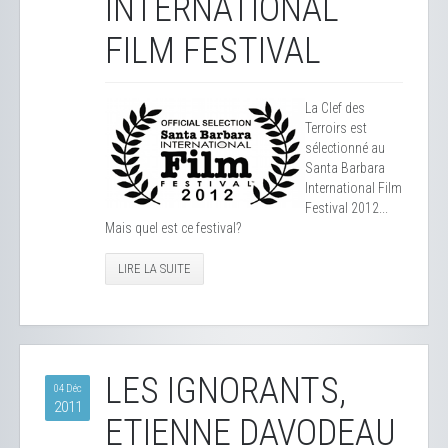
INTERNATIONAL
FILM FESTIVAL
La Clef des
Terroirs est
sélectionné au
Santa Barbara
International Film
Festival 2012...
Mais quel est ce festival?
LIRE LA SUITE
LES IGNORANTS,
04 Déc
2011
ETIENNE DAVODEAU