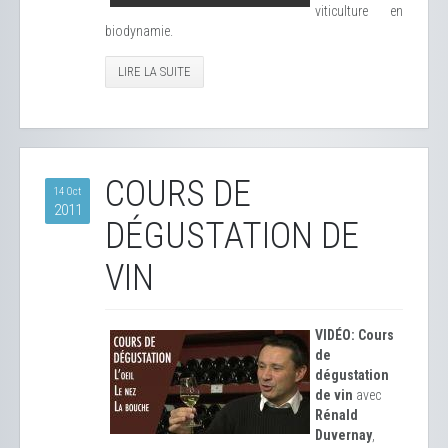
viticulture en
biodynamie.
LIRE LA SUITE
COURS DE
14 Oct
2011
DÉGUSTATION DE
VIN
VIDÉO: Cours
de
dégustation
de vin
avec
Rénald
Duvernay
,