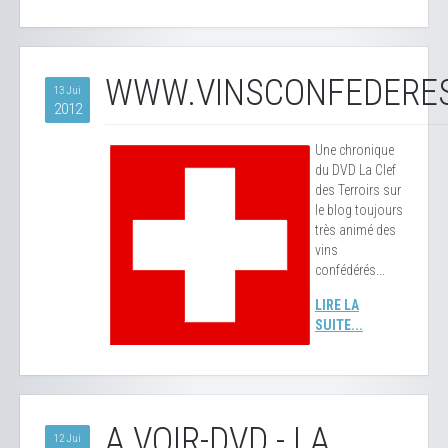
WWW.VINSCONFEDERE
13 Jui
2012
Une chronique
du DVD La Clef
des Terroirs sur
le blog toujours
très animé des
vins
confédérés...
LIRE LA
SUITE...
A VOIR-DVD - LA
12 Jui