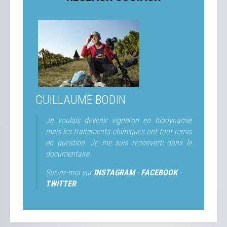
GUILLAUME BODIN
Je voulais devenir vigneron en biodynamie
mais les traitements chimiques ont tout remis
en question. Je me suis reconverti dans le
documentaire.
Suivez-moi sur
INSTAGRAM
-
FACEBOOK
-
TWITTER