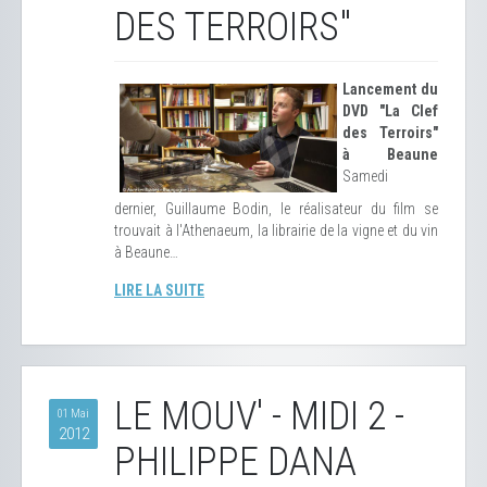
DES TERROIRS"
Lancement du
DVD "La Clef
des Terroirs"
à Beaune
Samedi
dernier, Guillaume Bodin, le réalisateur du film se
trouvait à l'Athenaeum, la librairie de la vigne et du vin
à Beaune…
LIRE LA SUITE
LE MOUV' - MIDI 2 -
01 Mai
2012
PHILIPPE DANA