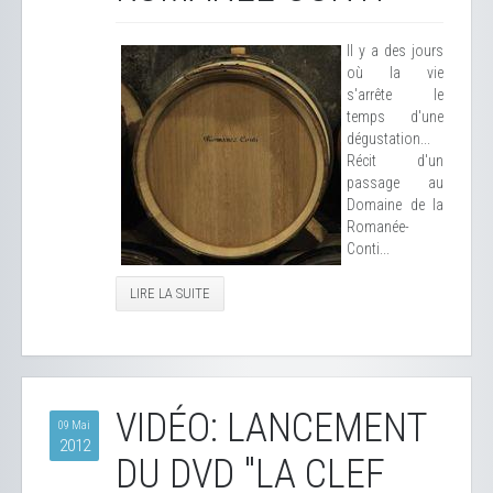
Il y a des jours
où la vie
s'arrête le
temps d'une
dégustation...
Récit d'un
passage au
Domaine de la
Romanée-
Conti...
LIRE LA SUITE
VIDÉO: LANCEMENT
09 Mai
2012
DU DVD "LA CLEF