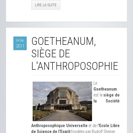
LIRE LA SUITE
GOETHEANUM,
04 Déc
2011
SIÈGE DE
L'ANTHROPOSOPHIE
Le
Goetheanum
est le
siège de
la Société
Anthroposophique Universelle
et de l
'Ecole Libre
de Science de l'Esprit
fondées par Rudolf Steiner.