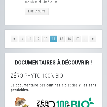
caviste en Haute-Savoie
LIRE LA SUITE
11
12
13
14
15
16
17
DOCUMENTAIRES À DÉCOUVRIR !
ZÉRO PHYTO 100% BIO
Le
documentaire
des
cantines bio
et des
ville
s sans
pesticides.