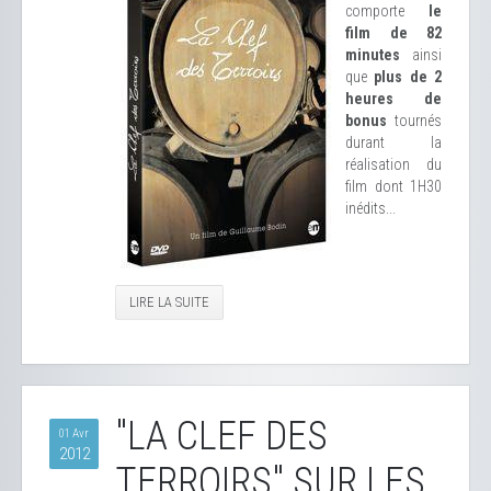
comporte
le
film de 82
minutes
ainsi
que
plus de 2
heures de
bonus
tournés
durant la
réalisation du
film dont 1H30
inédits...
LIRE LA SUITE
"LA CLEF DES
01 Avr
2012
TERROIRS" SUR LES