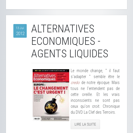
ALTERNATIVES
13 Jui
2012
ECONOMIQUES -
AGENTS LIQUIDES
Le monde change, " il faut
s'adapter " semble être le
credo
de notre époque. Mais
tous ne l'entendent pas de
cette oreille. Et les vrais
inconscients ne sont pas
ceux qu'on croit. Chronique
du DVD La Clef des Terroirs.
LIRE LA SUITE