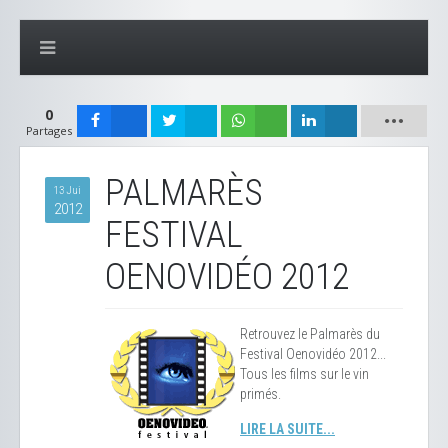
0
Partages
PALMARÈS
13 Jui
2012
FESTIVAL
OENOVIDÉO 2012
Retrouvez le Palmarès du
Festival Oenovidéo 2012...
Tous les films sur le vin
primés.
LIRE LA SUITE...