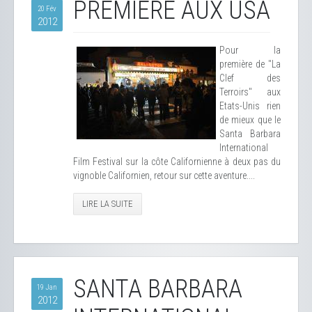
PREMIÈRE AUX USA
20 Fév
2012
Pour la
première de "La
Clef des
Terroirs" aux
Etats-Unis rien
de mieux que le
Santa Barbara
International
Film Festival sur la côte Californienne à deux pas du
vignoble Californien, retour sur cette aventure....
LIRE LA SUITE
SANTA BARBARA
19 Jan
2012