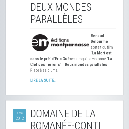
DEUX MONDES
PARALLÈLES
Renaud
Delourme
sortait du film
"
La Mort est
dans le pré
" d'
Eric Guéret
lorsqu'il a visionné "
La
Clef des Terroirs
"...
Deux mondes parallèles
...
Place à sa plume.
LIRE LA SUITE...
DOMAINE DE LA
14 Mai
2012
ROMANÉE-CONTI