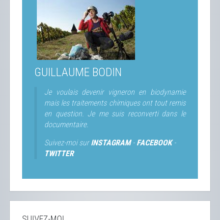
GUILLAUME BODIN
Je voulais devenir vigneron en biodynamie
mais les traitements chimiques ont tout remis
en question. Je me suis reconverti dans le
documentaire.
Suivez-moi sur
INSTAGRAM
-
FACEBOOK
-
TWITTER
SUIVEZ-MOI