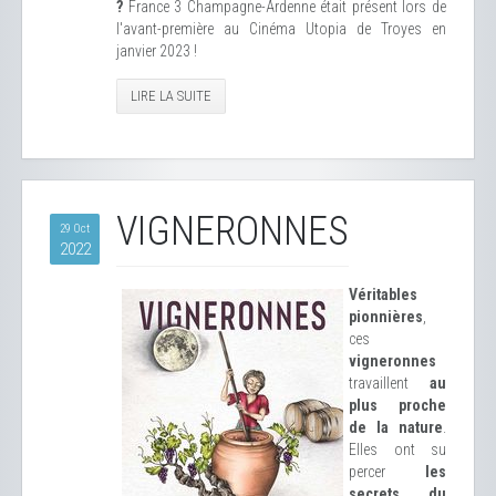
?
France 3 Champagne-Ardenne était présent lors de
l'avant-première au Cinéma Utopia de Troyes en
janvier 2023 !
LIRE LA SUITE
VIGNERONNES
29 Oct
2022
Véritables
pionnières
,
ces
vigneronnes
travaillent
au
plus proche
de la nature
.
Elles ont su
percer
les
secrets du