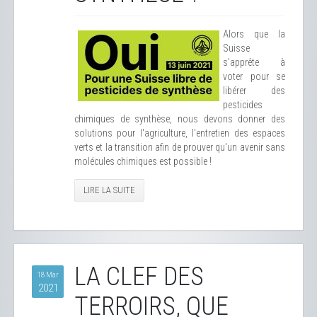
Alors que la
Suisse
s'apprête à
voter pour se
libérer des
pesticides
chimiques de synthèse, nous devons donner des
solutions pour l'agriculture, l'entretien des espaces
verts et la transition afin de prouver qu'un avenir sans
molécules chimiques est possible !
LIRE LA SUITE
LA CLEF DES
18 Mar
2021
TERROIRS, QUE