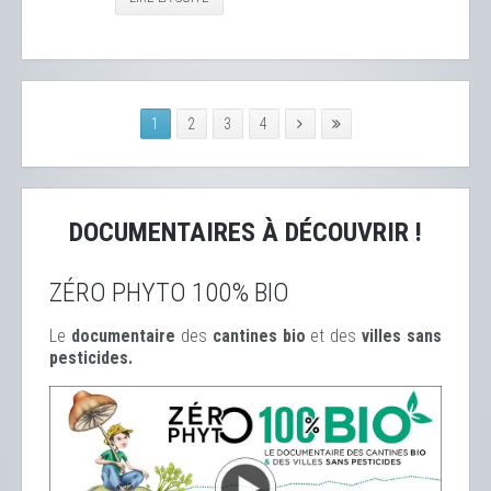
1
2
3
4
DOCUMENTAIRES À DÉCOUVRIR !
ZÉRO PHYTO 100% BIO
Le
documentaire
des
cantines bio
et des
ville
s sans
pesticides.