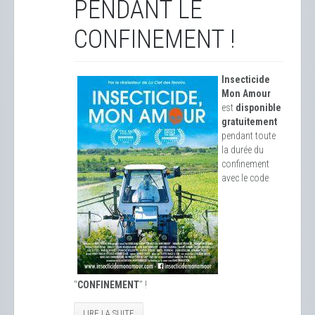
PENDANT LE
CONFINEMENT !
Insecticide
Mon Amour
est
disponible
gratuitement
pendant toute
la durée du
confinement
avec le code
"
CONFINEMENT
" !
LIRE LA SUITE