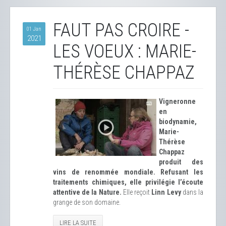
FAUT PAS CROIRE -
01 Jan
2021
LES VOEUX : MARIE-
THÉRÈSE CHAPPAZ
Vigneronne
en
biodynamie,
Marie-
Thérèse
Chappaz
produit des
vins de renommée mondiale. Refusant les
traitements chimiques, elle privilégie l’écoute
attentive de la Nature.
Elle reçoit
Linn Levy
dans la
grange de son domaine.
LIRE LA SUITE