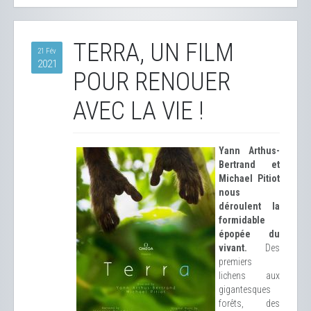
TERRA, UN FILM
21 Fév
2021
POUR RENOUER
AVEC LA VIE !
Yann Arthus-
Bertrand et
Michael Pitiot
nous
déroulent la
formidable
épopée du
vivant.
Des
premiers
lichens aux
gigantesques
forêts, des