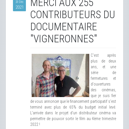
MERCI AUX 255
20 Déc
2021
CONTRIBUTEURS DU
DOCUMENTAIRE
"VIGNERONNES"
C'est après
plus de deux
ans, et une
série de
fermetures et
d'ouvertures
des cinémas,
que je suis fier
de vous annoncer que le financement participatif s'est
terminé avec plus de 65% du budget initial levé.
L'arrivée dans le projet d'un distributeur cinéma va
permettre de pouvoir sortir le film au 4ème trimestre
2022 !