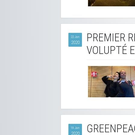
PREMIER R
22 Jan
2020
VOLUPTÉ E
GREENPEAC
19 Jan
2020