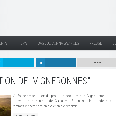
ENTS
FILMS
BASE DE CONNAISSANCES
PRESSE
C
ION DE "VIGNERONNES"
Vidéo de présentation du projet de documentaire "Vigneronnes", le
nouveau documentaire de Guillaume Bodin sur le monde des
femmes vigneronnes en bio et en biodynamie.