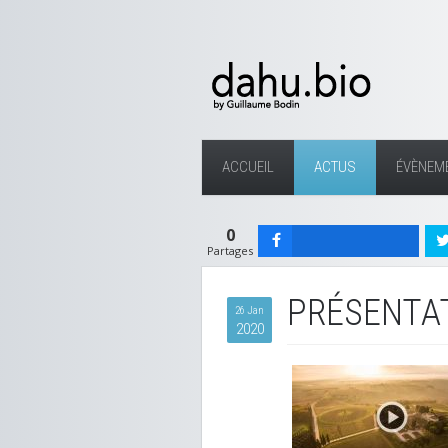
ACCUEIL
ACTUS
ÉVÈNEM
0
Partages
PRÉSENTAT
26 Jan
2020