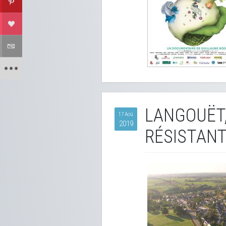
LANGOUËT,
17 Aoû
2019
RÉSISTANT