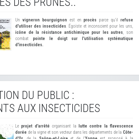
ES DES PRUNES..
Un
vigneron bourguignon
est en
procès
parce qu'il
refuse
d'utiliser des insecticides
. Égoïste et inconscient pour les uns,
icône de la résistance antichimique pour les autres
, son
combat
pointe le doigt sur l'utilisation systématique
d'insecticides.
ION DU PUBLIC :
TS AUX INSECTICIDES
Le
projet d'arrêté
organisant la
lutte contre la flavescence
dorée
de la vigne et son vecteur dans les départements de la
Côte-
d'Or
, de la
Saône-et-Loire
et de l'
Yonne
est proposé à la