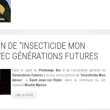
N DE "INSECTICIDE MON
VEC GÉNÉRATIONS FUTURES
Dans le cadre du
Printemps Bio
et de l'assemblée générale de
Générations Futures
a eu lieu une projection de "
Insecticide Mon
Amour
" à
Saint-Jean-sur-Veyle
, dans la commune ou est
implanté
Moulin Marion
.
LIRE LA SUITE