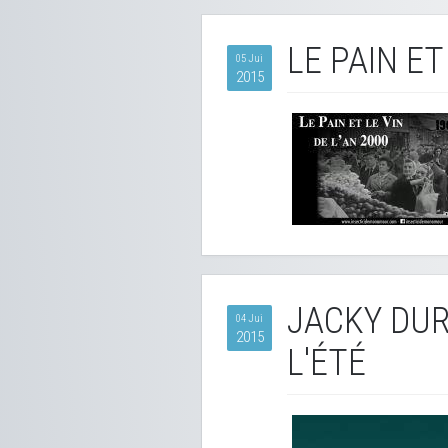
LE PAIN ET
05 Jui
2015
JACKY DURA
04 Jui
2015
L'ÉTÉ