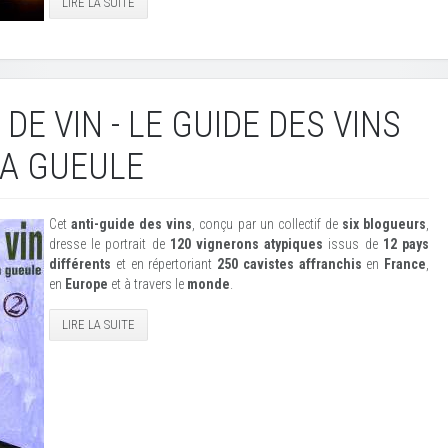
LIRE LA SUITE
E VIN - LE GUIDE DES VINS
LA GUEULE
Cet
anti-guide des vins
, conçu par un collectif de
six blogueurs
,
dresse le portrait de
120 vignerons atypiques
issus de
12 pays
différents
et en répertoriant
250 cavistes affranchis
en
France
,
en
Europe
et à travers le
monde
.
LIRE LA SUITE