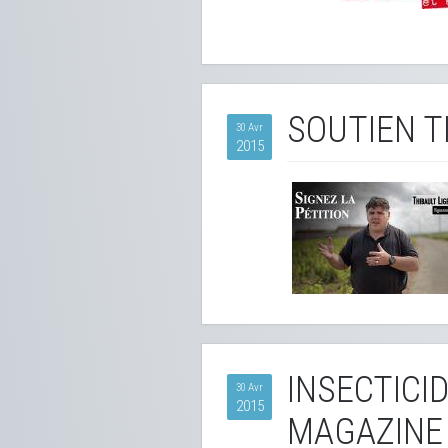
SOUTIEN T
30 Avr
2015
INSECTICI
30 Avr
2015
MAGAZINE