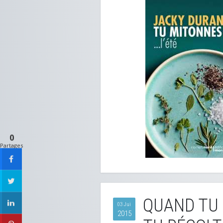
0
Partages
QUAND TU 
03 Jui
2015