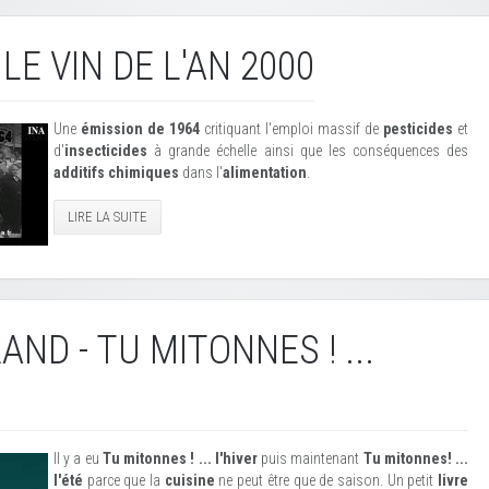
 LE VIN DE L'AN 2000
Une
émission de 1964
critiquant l'emploi massif de
pesticides
et
d'
insecticides
à grande échelle ainsi que les conséquences des
additifs chimiques
dans l'
alimentation
.
LIRE LA SUITE
ND - TU MITONNES ! ...
Il y a eu
Tu mitonnes ! ... l'hiver
puis maintenant
Tu mitonnes! ...
l'été
parce que la
cuisine
ne peut être que de saison. Un petit
livre