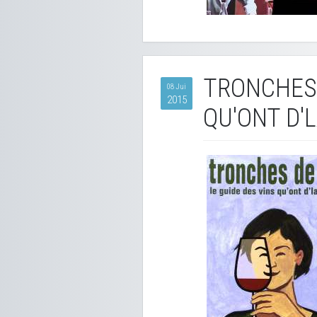
TRONCHES D
08 Jui
2015
QU'ONT D'