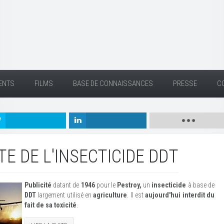
ENTS
FILMS
BASE DE CONNAISSANCES
PRESSE
C
E DE L'INSECTICIDE DDT
Publicité
datant de
1946
pour le
Pestroy,
un
insecticide
à base de
DDT
largement utilisé en
agriculture
. Il est
aujourd'hui interdit du
fait de sa toxicité
.