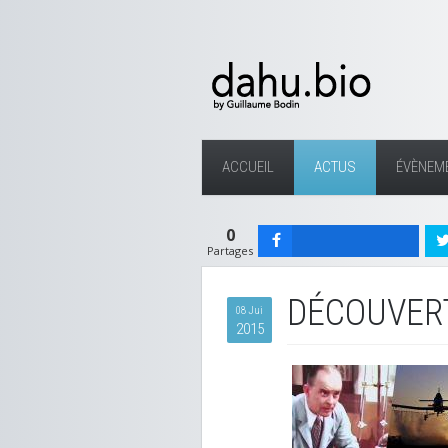
ACCUEIL
ACTUS
ÉVÈNEM
0
Partages
DÉCOUVERT
08 Jui
2015