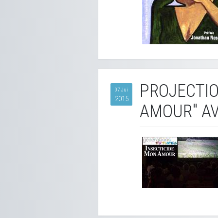
PROJECTIO
07 Jui
2015
AMOUR" A