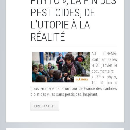
PHYTO », LA FIN DES
PESTICIDES, DE
L’UTOPIE À LA
RÉALITÉ
AU CINÉMA.
Sorti en salles
le 31 janvier, le
documentaire
« Zéro phyto,
100 % bio »
nous emmène dans un tour de France des cantines
bio et des villes sans pesticides. Inspirant.
LIRE LA SUITE