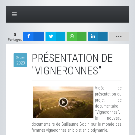
0
Partages
PRÉSENTATION DE
26 Jan
2020
"VIGNERONNES"
Vidéo de
présentation du
projet de
documentaire
"Vigneronnes",
le nouveau
documentaire de Guillaume Bodin sur le monde des
femmes vigneronnes en bio et en biodynamie.