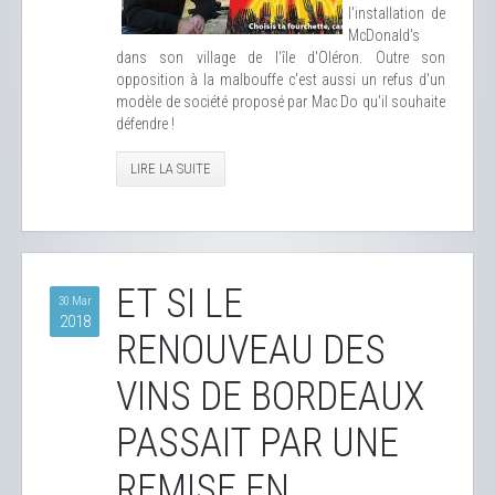
l'installation de
McDonald's
dans son village de l'île d'Oléron. Outre son
opposition à la malbouffe c'est aussi un refus d'un
modèle de société proposé par Mac Do qu'il souhaite
défendre !
LIRE LA SUITE
ET SI LE
30 Mar
2018
RENOUVEAU DES
VINS DE BORDEAUX
PASSAIT PAR UNE
REMISE EN