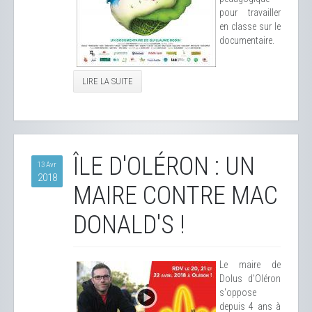
pour travailler
en classe sur le
documentaire.
LIRE LA SUITE
ÎLE D'OLÉRON : UN
13 Avr
2018
MAIRE CONTRE MAC
DONALD'S !
Le maire de
Dolus d'Oléron
s'oppose
depuis 4 ans à