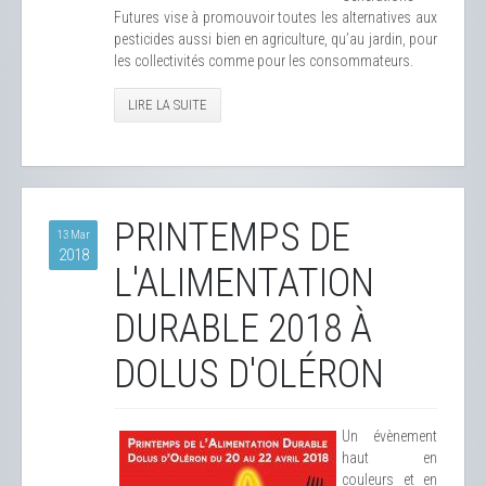
Futures vise à promouvoir toutes les alternatives aux
pesticides aussi bien en agriculture, qu’au jardin, pour
les collectivités comme pour les consommateurs.
LIRE LA SUITE
PRINTEMPS DE
13 Mar
2018
L'ALIMENTATION
DURABLE 2018 À
DOLUS D'OLÉRON
Un évènement
haut en
couleurs et en