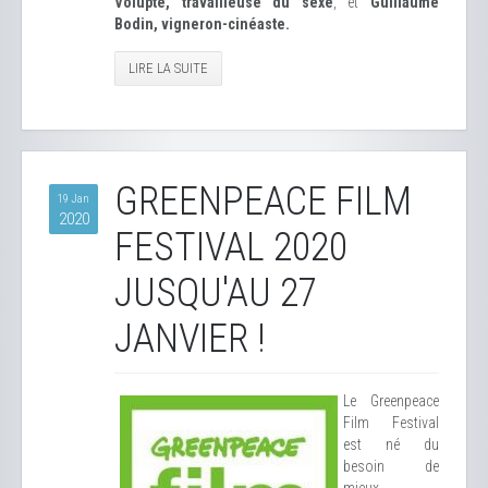
Volupté, travailleuse du sexe
, et
Guillaume
Bodin, vigneron-cinéaste.
LIRE LA SUITE
GREENPEACE FILM
19 Jan
2020
FESTIVAL 2020
JUSQU'AU 27
JANVIER !
Le Greenpeace
Film Festival
est né du
besoin de