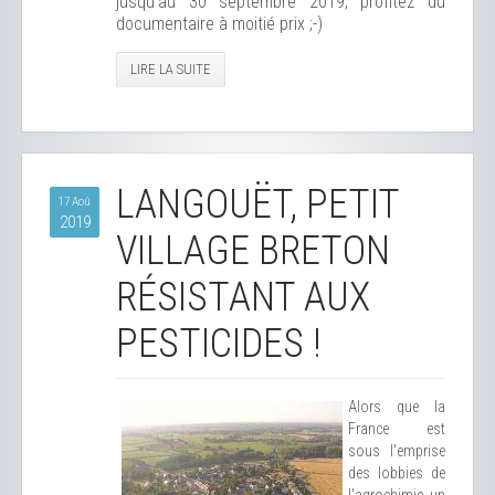
jusqu'au 30 septembre 2019, profitez du
documentaire à moitié prix ;-)
LIRE LA SUITE
LANGOUËT, PETIT
17 Aoû
2019
VILLAGE BRETON
RÉSISTANT AUX
PESTICIDES !
Alors que la
France est
sous l'emprise
des lobbies de