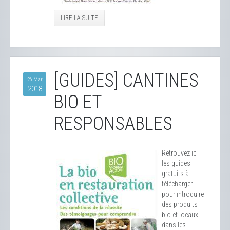
LIRE LA SUITE
[GUIDES] CANTINES
26 Mar
2018
BIO ET
RESPONSABLES
Retrouvez ici
les guides
gratuits à
télécharger
pour introduire
des produits
bio et locaux
dans les