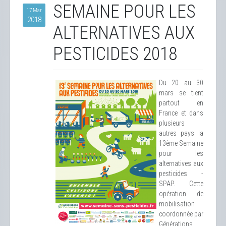
SEMAINE POUR LES
17 Mar
2018
ALTERNATIVES AUX
PESTICIDES 2018
Du 20 au 30
mars se tient
partout en
France et dans
plusieurs
autres pays la
13ème Semaine
pour les
alternatives aux
pesticides -
SPAP. Cette
opération de
mobilisation
coordonnée par
Générations