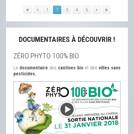
1
2
3
4
5
DOCUMENTAIRES À DÉCOUVRIR !
ZÉRO PHYTO 100% BIO
Le
documentaire
des
cantines bio
et des
ville
s sans
pesticides.