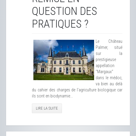
QUESTION DES
PRATIQUES ?
Le Château
Palmer, situé
sur la
prestigieuse
appellation
"Margaux"
dans le médoc,
va bien au delà
du cahier des charges de l'agriculture biologique car
ils sont en biodynamie...
LIRE LA SUITE