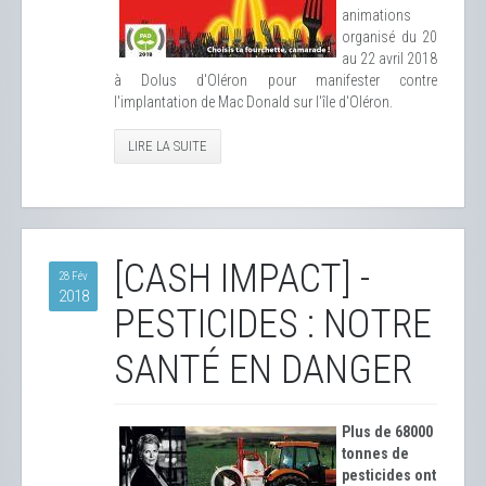
animations
organisé du 20
au 22 avril 2018
à Dolus d'Oléron pour manifester contre
l'implantation de Mac Donald sur l'île d'Oléron.
LIRE LA SUITE
[CASH IMPACT] -
28 Fév
2018
PESTICIDES : NOTRE
SANTÉ EN DANGER
Plus de 68000
tonnes de
pesticides ont