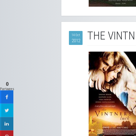
THE VINTN
14 Oct
2012
0
Partages