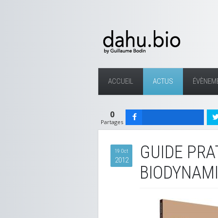
ACCUEIL
ACTUS
ÉVÈNEM
0
Partages
GUIDE PRA
19 Oct
2012
BIODYNAM