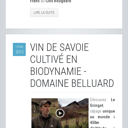
Franc
au
Clos Rougeard
.
LIRE LA SUITE
VIN DE SAVOIE
15 Déc
2015
CULTIVÉ EN
BIODYNAMIE -
DOMAINE BELLUARD
Découvrez
Le
Gringet
,
cépage
unique
au monde
à
450m