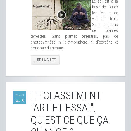
Le sol est à la
base de toutes
les formes de
vie sur Terre.
Sans sol, pas
de plantes
terrestres. Sans plantes terrestres, pas de
photosynthèse, ni d'atmosphère, ni d'oxygène et
donc pas d'animaux.
LIRE LA SUITE
LE CLASSEMENT
26 Jan
2016
"ART ET ESSAI",
QU'EST CE QUE ÇA