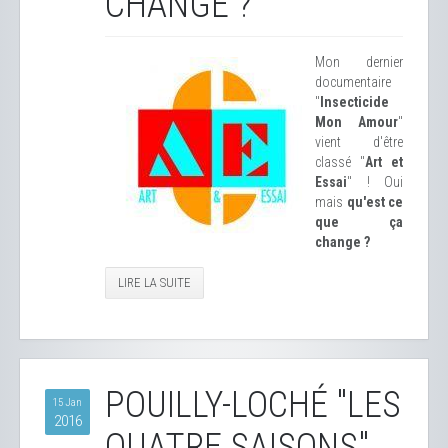
CHANGE ?
Mon dernier
documentaire
"
Insecticide
Mon Amour
"
vient d'être
classé "
Art et
Essai
" ! Oui
mais
qu'est ce
que ça
change ?
LIRE LA SUITE
POUILLY-LOCHÉ "LES
15 Jan
2016
QUATRE SAISONS"