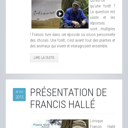
Qu’est-ce
qu’une forêt ?
La question est
vaste et les
réponses
sont… multiples
! Francis livre dans cet épisode sa vision personnelle
des choses. Une forêt, c’est avant tout des plantes et
des animaux qui vivent et interagissent ensemble.
LIRE LA SUITE
PRÉSENTATION DE
29 Oct
2015
FRANCIS HALLÉ
Lorsque
Francis Hallé