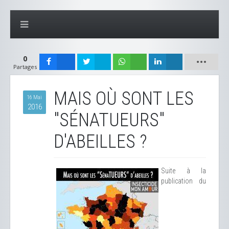
0
Partages
MAIS OÙ SONT LES
16 Mai
2016
"SÉNATUEURS"
D'ABEILLES ?
Suite à la
publication du