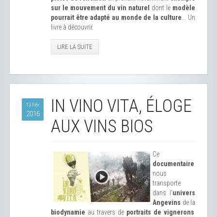
sur le mouvement du vin naturel
dont le
modèle
pourrait être adapté au monde de la culture
... Un
livre à découvrir.
LIRE LA SUITE
IN VINO VITA, ÉLOGE
13 Fév
2016
AUX VINS BIOS
Ce
documentaire
nous
transporte
dans l'
univers
Angevins
de la
biodynamie
au travers de
portraits de vignerons