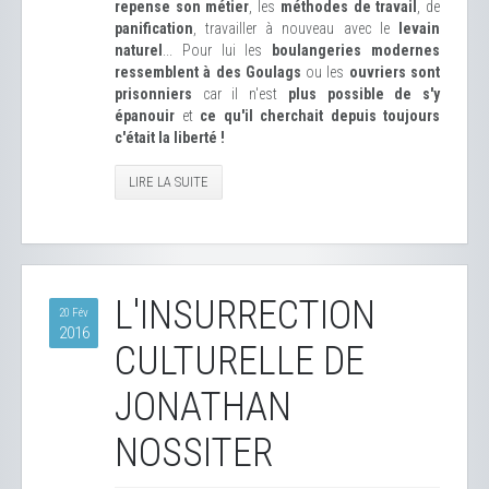
repense son métier
, les
méthodes de travail
, de
panification
, travailler à nouveau avec le
levain
naturel
... Pour lui les
boulangeries modernes
ressemblent à des Goulags
ou les
ouvriers sont
prisonniers
car il n'est
plus possible de s'y
épanouir
et
ce qu'il cherchait depuis toujours
c'était la liberté !
LIRE LA SUITE
L'INSURRECTION
20 Fév
2016
CULTURELLE DE
JONATHAN
NOSSITER