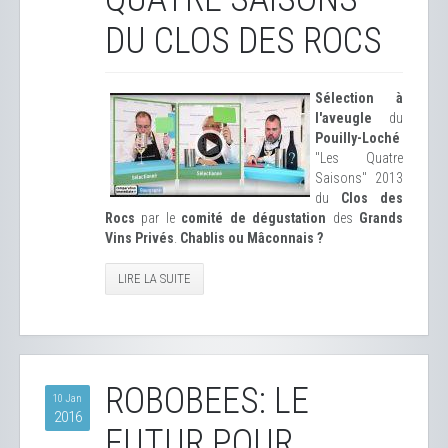
DU CLOS DES ROCS
Sélection à
l'aveugle
du
Pouilly-Loché
"Les Quatre
Saisons" 2013
du
Clos des
Rocs
par le
comité de dégustation
des
Grands
Vins Privés
.
Chablis ou Mâconnais ?
LIRE LA SUITE
ROBOBEES: LE
10 Jan
2016
FUTUR POUR