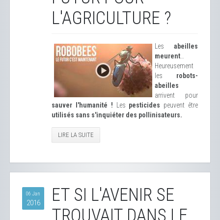
L'AGRICULTURE ?
Les
abeilles
meurent
…
Heureusement
les
robots-
abeilles
arrivent pour
sauver l'humanité !
Les
pesticides
peuvent être
utilisés sans s'inquiéter des pollinisateurs.
LIRE LA SUITE
ET SI L'AVENIR SE
06 Jan
2016
TROUVAIT DANS LE