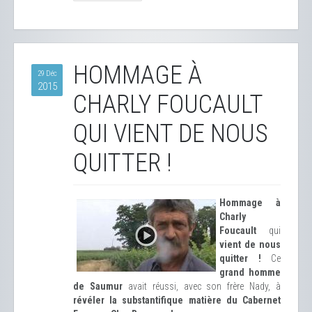
HOMMAGE À
29 Déc
2015
CHARLY FOUCAULT
QUI VIENT DE NOUS
QUITTER !
Hommage à
Charly
Foucault
qui
vient de nous
quitter !
Ce
grand homme
de Saumur
avait réussi, avec son frère Nady, à
révéler la substantifique matière du Cabernet