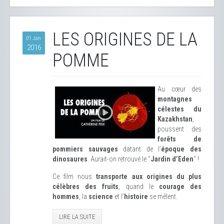
LES ORIGINES DE LA
01 Jan
2016
POMME
Au cœur des
montagnes
célestes du
Kazakhstan
,
poussent des
forêts de
pommiers sauvages
datant de l’
époque des
dinosaures
. Aurait-on retrouvé le "
Jardin d’Eden
" !
Ce film nous
transporte aux origines du plus
célèbres des fruits
, quand le
courage des
hommes
, la
science
et l’
histoire
se mêlent.
LIRE LA SUITE