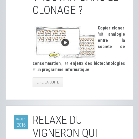
CLONAGE ?
Copier-cloner
fait l’
analogie
entre la
société de
consommation
, les
enjeux des biotechnologies
et un
programme informatique
.
LIRE LA SUITE
RELAXE DU
04 Jan
2016
VIGNERON QUI