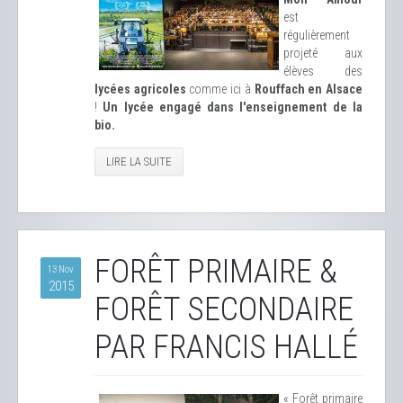
est
régulièrement
projeté aux
élèves des
lycées agricoles
comme ici à
Rouffach en Alsace
!
Un lycée engagé dans l'enseignement de la
bio.
LIRE LA SUITE
FORÊT PRIMAIRE &
13 Nov
2015
FORÊT SECONDAIRE
PAR FRANCIS HALLÉ
« Forêt primaire