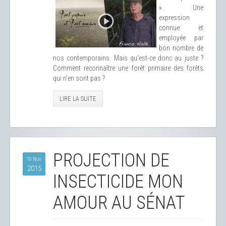
». Une
expression
connue et
employée par
bon nombre de
nos contemporains. Mais qu'est-ce donc au juste ?
Comment reconnaître une forêt primaire des forêts
qui n'en sont pas ?
LIRE LA SUITE
PROJECTION DE
10 Nov
2015
INSECTICIDE MON
AMOUR AU SÉNAT