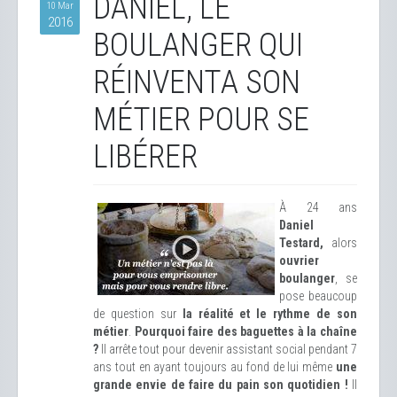
DANIEL, LE
10 Mar
2016
BOULANGER QUI
RÉINVENTA SON
MÉTIER POUR SE
LIBÉRER
À 24 ans
Daniel
Testard,
alors
ouvrier
boulanger
, se
pose beaucoup
de question sur
la réalité et le rythme de son
métier
.
Pourquoi faire des baguettes à la chaîne
?
Il arrête tout pour devenir assistant social pendant 7
ans tout en ayant toujours au fond de lui même
une
grande envie de faire du pain son quotidien !
Il