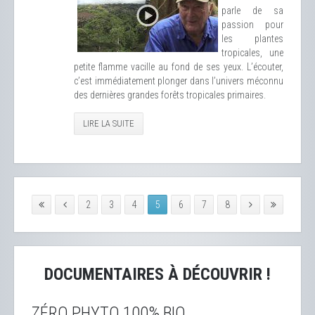
parle de sa
passion pour
les plantes
tropicales, une
petite flamme vacille au fond de ses yeux. L’écouter,
c’est immédiatement plonger dans l’univers méconnu
des dernières grandes forêts tropicales primaires.
LIRE LA SUITE
2
3
4
5
6
7
8
DOCUMENTAIRES À DÉCOUVRIR !
ZÉRO PHYTO 100% BIO