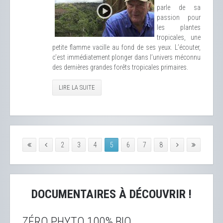
parle de sa
passion pour
les plantes
tropicales, une
petite flamme vacille au fond de ses yeux. L’écouter,
c’est immédiatement plonger dans l’univers méconnu
des dernières grandes forêts tropicales primaires.
LIRE LA SUITE
2
3
4
5
6
7
8
DOCUMENTAIRES À DÉCOUVRIR !
ZÉRO PHYTO 100% BIO