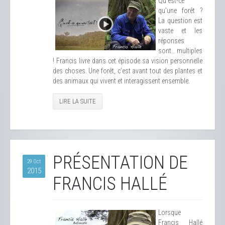
Qu’est-ce
qu’une forêt ?
La question est
vaste et les
réponses
sont… multiples
! Francis livre dans cet épisode sa vision personnelle
des choses. Une forêt, c’est avant tout des plantes et
des animaux qui vivent et interagissent ensemble.
LIRE LA SUITE
PRÉSENTATION DE
29 Oct
2015
FRANCIS HALLÉ
Lorsque
Francis Hallé