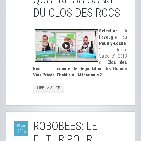
DU CLOS DES ROCS
Sélection à
l'aveugle
du
Pouilly-Loché
"Les Quatre
Saisons" 2013
du
Clos des
Rocs
par le
comité de dégustation
des
Grands
Vins Privés
.
Chablis ou Mâconnais ?
LIRE LA SUITE
ROBOBEES: LE
10 Jan
2016
FUTUR POUR