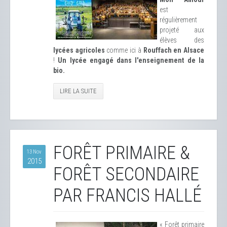
est
régulièrement
projeté aux
élèves des
lycées agricoles
comme ici à
Rouffach en Alsace
!
Un lycée engagé dans l'enseignement de la
bio.
LIRE LA SUITE
FORÊT PRIMAIRE &
13 Nov
2015
FORÊT SECONDAIRE
PAR FRANCIS HALLÉ
« Forêt primaire