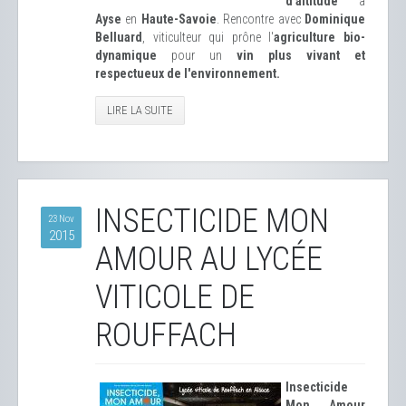
d'altitude
à
Ayse
en
Haute-Savoie
. Rencontre avec
Dominique
Belluard
, viticulteur qui prône l'
agriculture bio-
dynamique
pour un
vin plus vivant et
respectueux de l'environnement.
LIRE LA SUITE
INSECTICIDE MON
23 Nov
2015
AMOUR AU LYCÉE
VITICOLE DE
ROUFFACH
Insecticide
Mon Amour