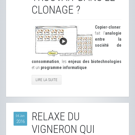
CLONAGE ?
Copier-cloner
fait l’
analogie
entre la
société de
consommation
, les
enjeux des biotechnologies
et un
programme informatique
.
LIRE LA SUITE
RELAXE DU
04 Jan
2016
VIGNERON QUI