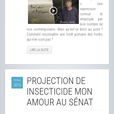
». Une
expression
connue et
employée par
bon nombre de
nos contemporains. Mais qu'est-ce donc au juste ?
Comment reconnaître une forêt primaire des forêts
qui n'en sont pas ?
LIRE LA SUITE
PROJECTION DE
10 Nov
2015
INSECTICIDE MON
AMOUR AU SÉNAT