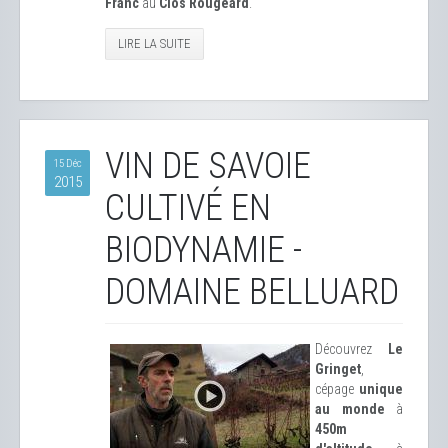
Franc
au
Clos Rougeard
.
LIRE LA SUITE
VIN DE SAVOIE
15 Déc
2015
CULTIVÉ EN
BIODYNAMIE -
DOMAINE BELLUARD
Découvrez
Le
Gringet
,
cépage
unique
au monde
à
450m