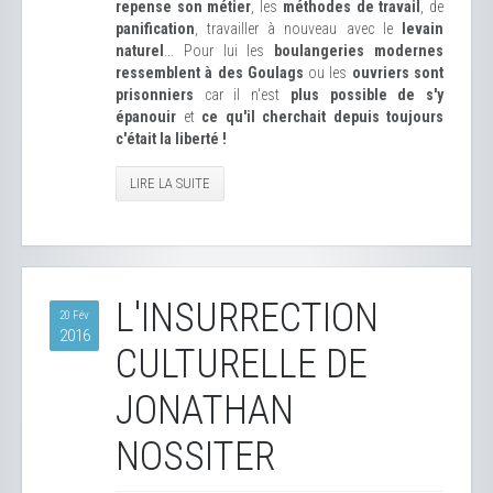
repense son métier
, les
méthodes de travail
, de
panification
, travailler à nouveau avec le
levain
naturel
... Pour lui les
boulangeries modernes
ressemblent à des Goulags
ou les
ouvriers sont
prisonniers
car il n'est
plus possible de s'y
épanouir
et
ce qu'il cherchait depuis toujours
c'était la liberté !
LIRE LA SUITE
L'INSURRECTION
20 Fév
2016
CULTURELLE DE
JONATHAN
NOSSITER