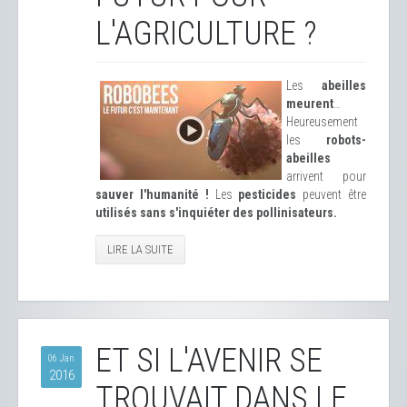
L'AGRICULTURE ?
Les
abeilles
meurent
…
Heureusement
les
robots-
abeilles
arrivent pour
sauver l'humanité !
Les
pesticides
peuvent être
utilisés sans s'inquiéter des pollinisateurs.
LIRE LA SUITE
ET SI L'AVENIR SE
06 Jan
2016
TROUVAIT DANS LE