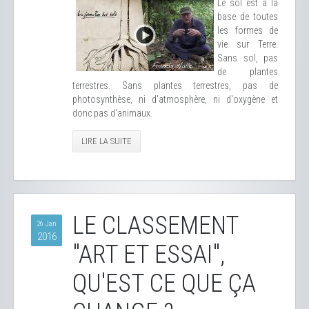
Le sol est à la
base de toutes
les formes de
vie sur Terre.
Sans sol, pas
de plantes
terrestres. Sans plantes terrestres, pas de
photosynthèse, ni d'atmosphère, ni d'oxygène et
donc pas d'animaux.
LIRE LA SUITE
LE CLASSEMENT
26 Jan
2016
"ART ET ESSAI",
QU'EST CE QUE ÇA