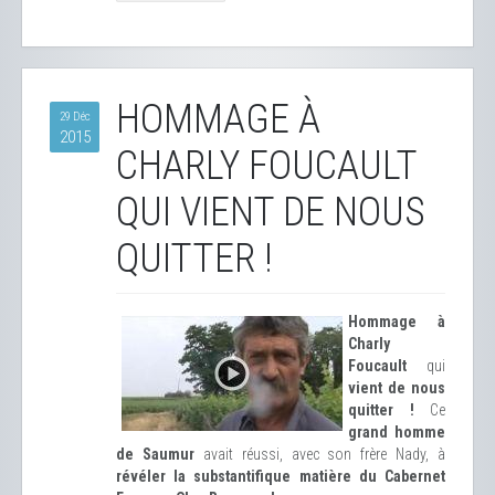
HOMMAGE À
29 Déc
2015
CHARLY FOUCAULT
QUI VIENT DE NOUS
QUITTER !
Hommage à
Charly
Foucault
qui
vient de nous
quitter !
Ce
grand homme
de Saumur
avait réussi, avec son frère Nady, à
révéler la substantifique matière du Cabernet