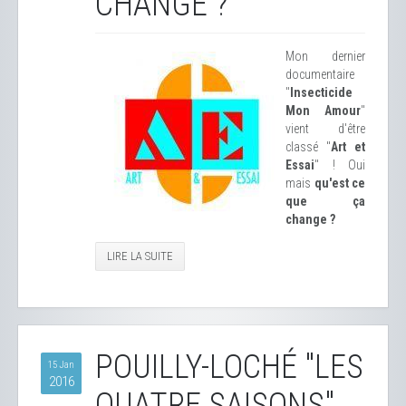
CHANGE ?
Mon dernier
documentaire
"
Insecticide
Mon Amour
"
vient d'être
classé "
Art et
Essai
" ! Oui
mais
qu'est ce
que ça
change ?
LIRE LA SUITE
POUILLY-LOCHÉ "LES
15 Jan
2016
QUATRE SAISONS"