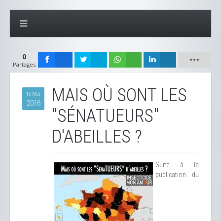
0
Partages
MAIS OÙ SONT LES
16 Mai
2016
"SÉNATUEURS"
D'ABEILLES ?
Suite à la
publication du