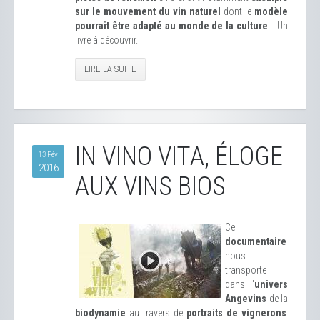
sur le mouvement du vin naturel
dont le
modèle
pourrait être adapté au monde de la culture
... Un
livre à découvrir.
LIRE LA SUITE
IN VINO VITA, ÉLOGE
13 Fév
2016
AUX VINS BIOS
Ce
documentaire
nous
transporte
dans l'
univers
Angevins
de la
biodynamie
au travers de
portraits de vignerons