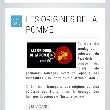
LES ORIGINES DE LA
01 Jan
2016
POMME
Au cœur des
montagnes
célestes du
Kazakhstan
,
poussent des
forêts de
pommiers sauvages
datant de l’
époque des
dinosaures
. Aurait-on retrouvé le "
Jardin d’Eden
" !
Ce film nous
transporte aux origines du plus
célèbres des fruits
, quand le
courage des
hommes
, la
science
et l’
histoire
se mêlent.
LIRE LA SUITE