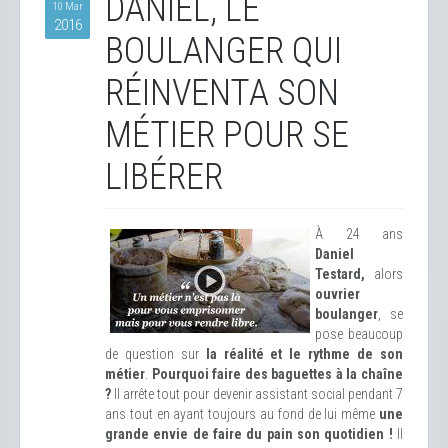
DANIEL, LE
10 Mar
2016
BOULANGER QUI
RÉINVENTA SON
MÉTIER POUR SE
LIBÉRER
À 24 ans
Daniel
Testard,
alors
ouvrier
boulanger
, se
pose beaucoup
de question sur
la réalité et le rythme de son
métier
.
Pourquoi faire des baguettes à la chaîne
?
Il arrête tout pour devenir assistant social pendant 7
ans tout en ayant toujours au fond de lui même
une
grande envie de faire du pain son quotidien !
Il