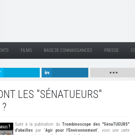
ENTS
FILMS
BASE DE CONNAISSANCES
PRESSE
C
ONT LES "SÉNATUEURS"
 ?
Suite à la publication du
Trombinoscope des "SénaTUEURS"
d'abeilles
par "
Agir pour l'Environnement
", voici une carte