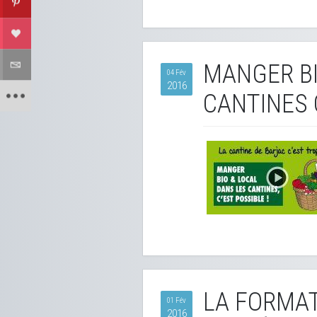
MANGER BI
04 Fév
2016
CANTINES C
LA FORMAT
01 Fév
2016