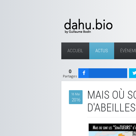
ACCUEIL
ACTUS
ÉVÈNEM
0
Partages
MAIS OÙ S
16 Mai
2016
D'ABEILLES