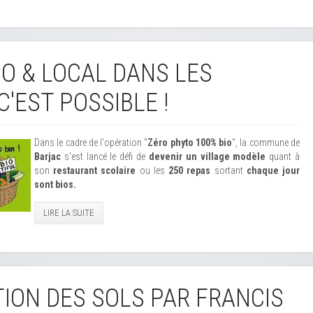
O & LOCAL DANS LES
'EST POSSIBLE !
Dans le cadre de l'opération "
Zéro phyto 100% bio
", la commune de
Barjac
s'est lancé le défi de
devenir un village modèle
quant à
son
restaurant scolaire
ou les
250 repas
sortant
chaque jour
sont bios.
LIRE LA SUITE
ION DES SOLS PAR FRANCIS