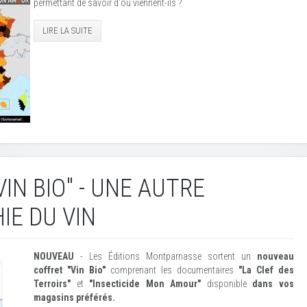
permettant de savoir d'où viennent-ils ?
LIRE LA SUITE
IN BIO" - UNE AUTRE
IE DU VIN
NOUVEAU
- Les Éditions Montparnasse sortent un
nouveau
coffret "Vin Bio"
comprenant les documentaires
"La Clef des
Terroirs"
et
"Insecticide Mon Amour"
disponible
dans vos
magasins préférés.