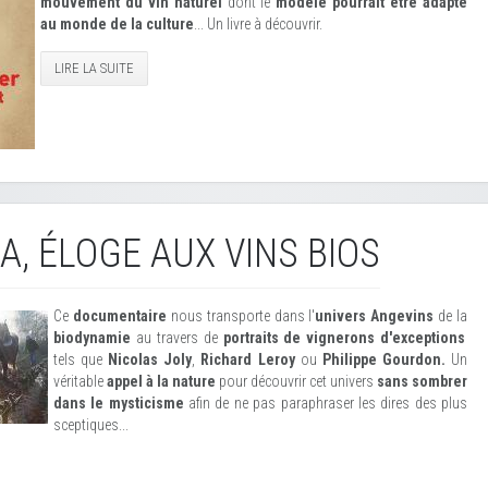
mouvement du vin naturel
dont le
modèle pourrait être adapté
au monde de la culture
... Un livre à découvrir.
LIRE LA SUITE
TA, ÉLOGE AUX VINS BIOS
Ce
documentaire
nous transporte dans l'
univers Angevins
de la
biodynamie
au travers de
portraits de vignerons d'exceptions
tels que
Nicolas Joly
,
Richard Leroy
ou
Philippe Gourdon.
Un
véritable
appel à la nature
pour découvrir cet univers
sans sombrer
dans le mysticisme
afin de ne pas paraphraser les dires des plus
sceptiques...