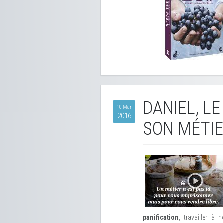
DANIEL, L
10 Mar
2016
SON MÉTIE
panification
, travailler à