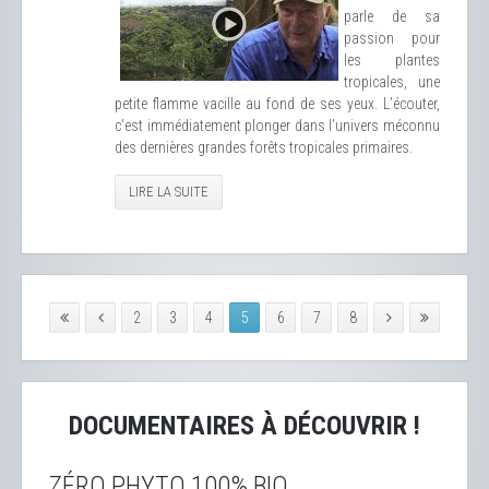
parle de sa
passion pour
les plantes
tropicales, une
petite flamme vacille au fond de ses yeux. L’écouter,
c’est immédiatement plonger dans l’univers méconnu
des dernières grandes forêts tropicales primaires.
LIRE LA SUITE
2
3
4
5
6
7
8
DOCUMENTAIRES À DÉCOUVRIR !
ZÉRO PHYTO 100% BIO