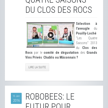
DU CLOS DES ROCS
Sélection à
l'aveugle
du
Pouilly-Loché
"Les Quatre
Saisons" 2013
du
Clos des
Rocs
par le
comité de dégustation
des
Grands
Vins Privés
.
Chablis ou Mâconnais ?
LIRE LA SUITE
ROBOBEES: LE
10 Jan
2016
FUTUR POUR