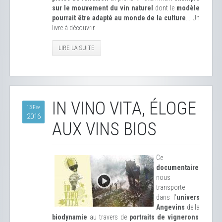
sur le mouvement du vin naturel
dont le
modèle
pourrait être adapté au monde de la culture
... Un
livre à découvrir.
LIRE LA SUITE
IN VINO VITA, ÉLOGE
13 Fév
2016
AUX VINS BIOS
Ce
documentaire
nous
transporte
dans l'
univers
Angevins
de la
biodynamie
au travers de
portraits de vignerons