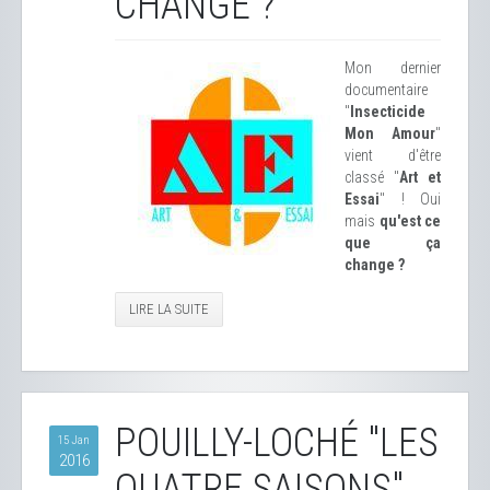
CHANGE ?
Mon dernier
documentaire
"
Insecticide
Mon Amour
"
vient d'être
classé "
Art et
Essai
" ! Oui
mais
qu'est ce
que ça
change ?
LIRE LA SUITE
POUILLY-LOCHÉ "LES
15 Jan
2016
QUATRE SAISONS"