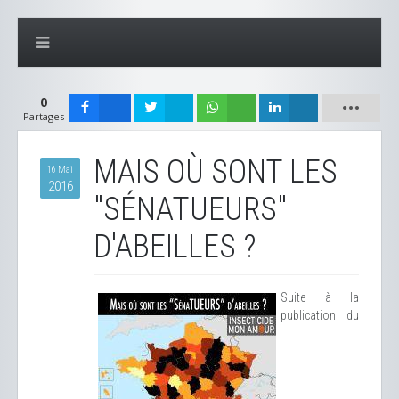
0
Partages
MAIS OÙ SONT LES
16 Mai
2016
"SÉNATUEURS"
D'ABEILLES ?
Suite à la
publication du