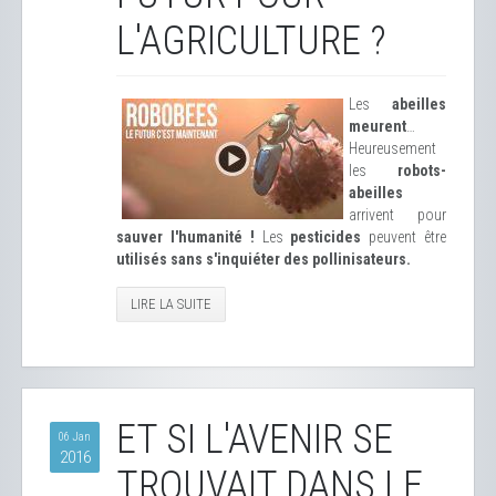
L'AGRICULTURE ?
Les
abeilles
meurent
…
Heureusement
les
robots-
abeilles
arrivent pour
sauver l'humanité !
Les
pesticides
peuvent être
utilisés sans s'inquiéter des pollinisateurs.
LIRE LA SUITE
ET SI L'AVENIR SE
06 Jan
2016
TROUVAIT DANS LE