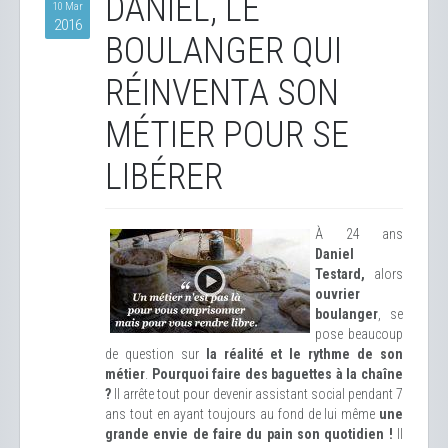
DANIEL, LE
10 Mar
2016
BOULANGER QUI
RÉINVENTA SON
MÉTIER POUR SE
LIBÉRER
À 24 ans
Daniel
Testard,
alors
ouvrier
boulanger
, se
pose beaucoup
de question sur
la réalité et le rythme de son
métier
.
Pourquoi faire des baguettes à la chaîne
?
Il arrête tout pour devenir assistant social pendant 7
ans tout en ayant toujours au fond de lui même
une
grande envie de faire du pain son quotidien !
Il