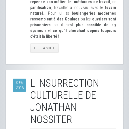
repense son métier
, les
méthodes de travail
, de
panification
, travailler à nouveau avec le
levain
naturel
... Pour lui les
boulangeries modernes
ressemblent à des Goulags
ou les
ouvriers sont
prisonniers
car il n'est
plus possible de s'y
épanouir
et
ce qu'il cherchait depuis toujours
c'était la liberté !
LIRE LA SUITE
L'INSURRECTION
20 Fév
2016
CULTURELLE DE
JONATHAN
NOSSITER