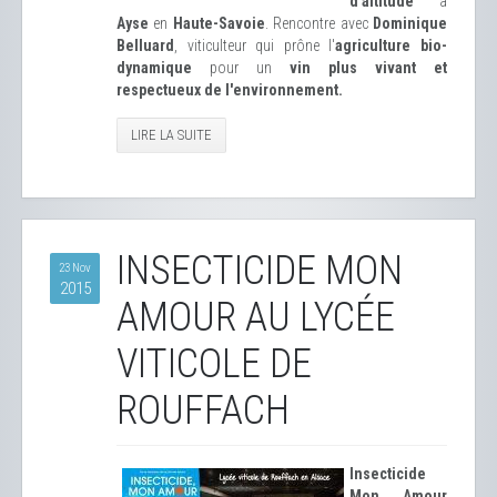
d'altitude
à
Ayse
en
Haute-Savoie
. Rencontre avec
Dominique
Belluard
, viticulteur qui prône l'
agriculture bio-
dynamique
pour un
vin plus vivant et
respectueux de l'environnement.
LIRE LA SUITE
INSECTICIDE MON
23 Nov
2015
AMOUR AU LYCÉE
VITICOLE DE
ROUFFACH
Insecticide
Mon Amour