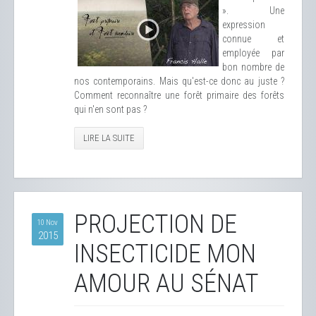
». Une
expression
connue et
employée par
bon nombre de
nos contemporains. Mais qu'est-ce donc au juste ?
Comment reconnaître une forêt primaire des forêts
qui n'en sont pas ?
LIRE LA SUITE
PROJECTION DE
10 Nov
2015
INSECTICIDE MON
AMOUR AU SÉNAT