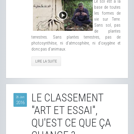
Le sol est à la
base de toutes
les formes de
vie sur Terre.
Sans sol, pas
de plantes
terrestres. Sans plantes terrestres, pas de
photosynthèse, ni d'atmosphère, ni d'oxygène et
donc pas d'animaux.
LIRE LA SUITE
LE CLASSEMENT
26 Jan
2016
"ART ET ESSAI",
QU'EST CE QUE ÇA