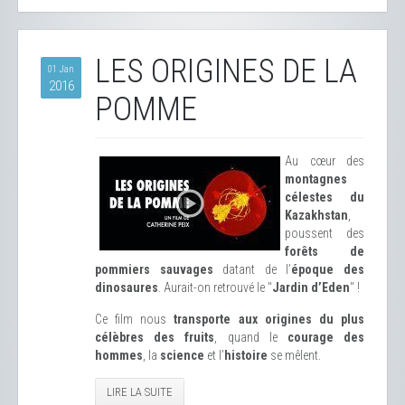
LES ORIGINES DE LA
01 Jan
2016
POMME
Au cœur des
montagnes
célestes du
Kazakhstan
,
poussent des
forêts de
pommiers sauvages
datant de l’
époque des
dinosaures
. Aurait-on retrouvé le "
Jardin d’Eden
" !
Ce film nous
transporte aux origines du plus
célèbres des fruits
, quand le
courage des
hommes
, la
science
et l’
histoire
se mêlent.
LIRE LA SUITE