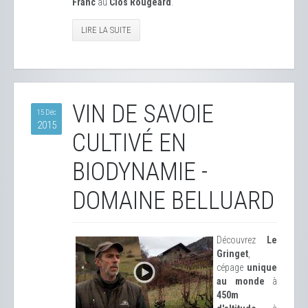
Franc
au
Clos Rougeard
.
LIRE LA SUITE
VIN DE SAVOIE
15 Déc
2015
CULTIVÉ EN
BIODYNAMIE -
DOMAINE BELLUARD
Découvrez
Le
Gringet
,
cépage
unique
au monde
à
450m