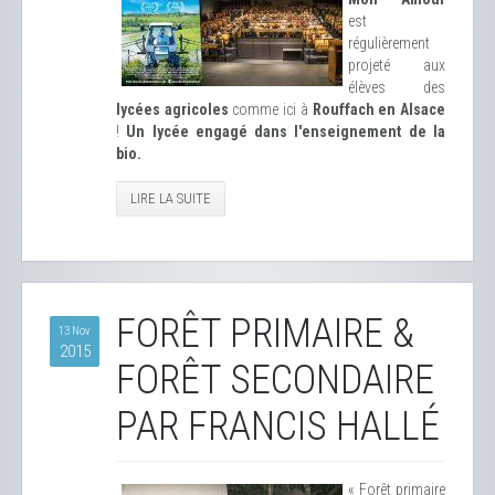
est
régulièrement
projeté aux
élèves des
lycées agricoles
comme ici à
Rouffach en Alsace
!
Un lycée engagé dans l'enseignement de la
bio.
LIRE LA SUITE
FORÊT PRIMAIRE &
13 Nov
2015
FORÊT SECONDAIRE
PAR FRANCIS HALLÉ
« Forêt primaire