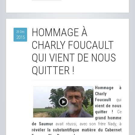
HOMMAGE À
29 Déc
2015
CHARLY FOUCAULT
QUI VIENT DE NOUS
QUITTER !
Hommage à
Charly
Foucault
qui
vient de nous
quitter !
Ce
grand homme
de Saumur
avait réussi, avec son frère Nady, à
révéler la substantifique matière du Cabernet