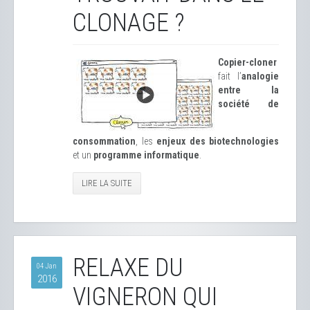
CLONAGE ?
Copier-cloner
fait l’
analogie
entre la
société de
consommation
, les
enjeux des biotechnologies
et un
programme informatique
.
LIRE LA SUITE
RELAXE DU
04 Jan
2016
VIGNERON QUI