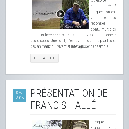
Qu’est-ce
qu’une forêt ?
La question est
vaste et les
réponses
sont… multiples
! Francis livre dans cet épisode sa vision personnelle
des choses. Une forêt, c’est avant tout des plantes et
des animaux qui vivent et interagissent ensemble.
LIRE LA SUITE
PRÉSENTATION DE
29 Oct
2015
FRANCIS HALLÉ
Lorsque
Francis Hallé