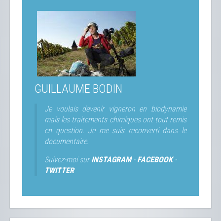
GUILLAUME BODIN
Je voulais devenir vigneron en biodynamie
mais les traitements chimiques ont tout remis
en question. Je me suis reconverti dans le
documentaire.
Suivez-moi sur
INSTAGRAM
-
FACEBOOK
-
TWITTER