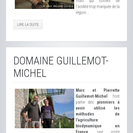
mais qui sortent de
l'acidité trop marquée de la
région...
LIRE LA SUITE
DOMAINE GUILLEMOT-
MICHEL
Marc et Pierrette
Guillemot-Michel
font
partie des
pionniers à
avoir utilisé les
méthodes de
l'agriculture
biodynamique en
France
, une visite