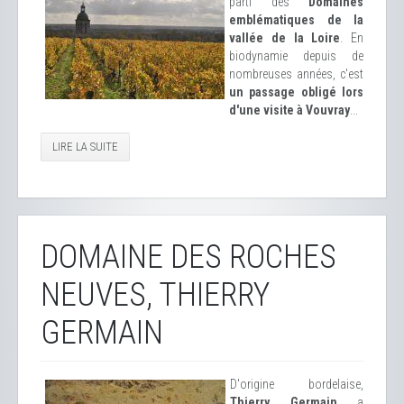
parti des
Domaines
emblématiques de la
vallée de la Loire
. En
biodynamie depuis de
nombreuses années, c'est
un passage obligé lors
d'une visite à Vouvray
...
LIRE LA SUITE
DOMAINE DES ROCHES
NEUVES, THIERRY
GERMAIN
D'origine bordelaise,
Thierry Germain
a