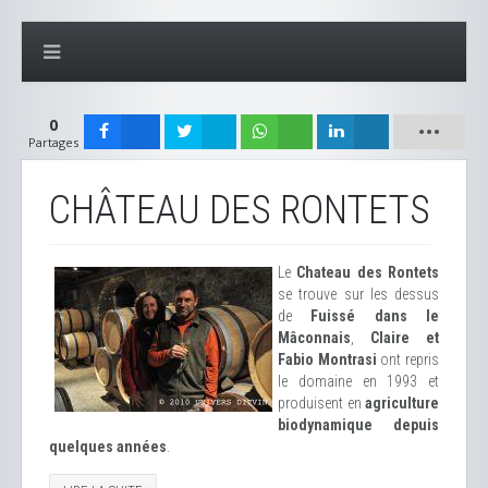
0
Partages
CHÂTEAU DES RONTETS
Le
Chateau des Rontets
se trouve sur les dessus
de
Fuissé dans le
Mâconnais
,
Claire et
Fabio Montrasi
ont repris
le domaine en 1993 et
produisent en
agriculture
biodynamique depuis
quelques années
.