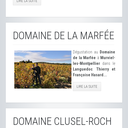
LIRE LA SUITE
DOMAINE DE LA MARFÉE
Dégustation au
Domaine
de la Marfée
à
Murviel-
les-Montpellier
dans le
Languedoc
.
Thierry et
Françoise Hasard...
LIRE LA SUITE
DOMAINE CLUSEL-ROCH