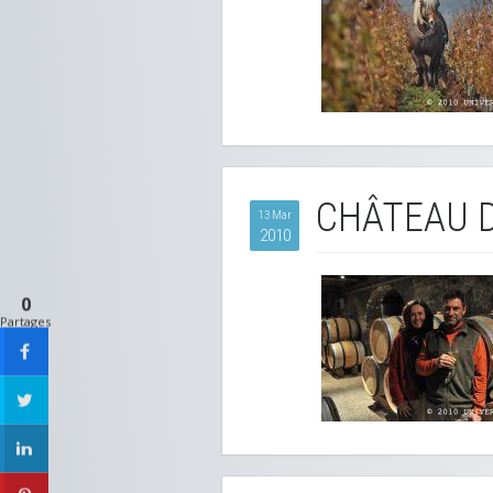
CHÂTEAU 
13 Mar
2010
0
Partages