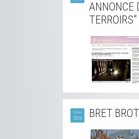
ANNONCE D
TERROIRS"
BRET BROT
10 Avr
2010