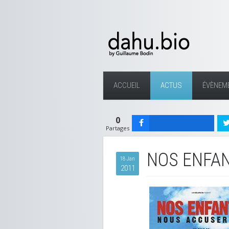
ACCUEIL
ACTUS
ÉVÈNEM
0
Partages
NOS ENFA
18 Jan
2011