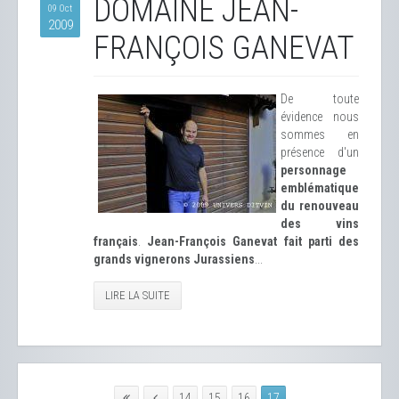
DOMAINE JEAN-
09 Oct
2009
FRANÇOIS GANEVAT
De toute
évidence nous
sommes en
présence d'un
personnage
emblématique
du renouveau
des vins
français
.
Jean-François Ganevat fait parti des
grands vignerons Jurassiens
...
LIRE LA SUITE
14
15
16
17