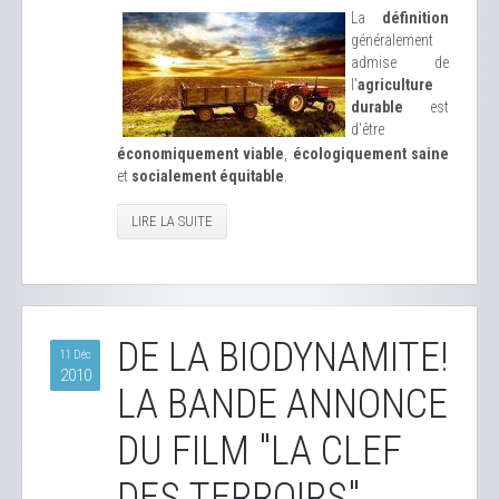
La
définition
généralement
admise de
l'
agriculture
durable
est
d'être
économiquement viable
,
écologiquement saine
et
socialement équitable
.
LIRE LA SUITE
DE LA BIODYNAMITE!
11 Déc
2010
LA BANDE ANNONCE
DU FILM "LA CLEF
DES TERROIRS"