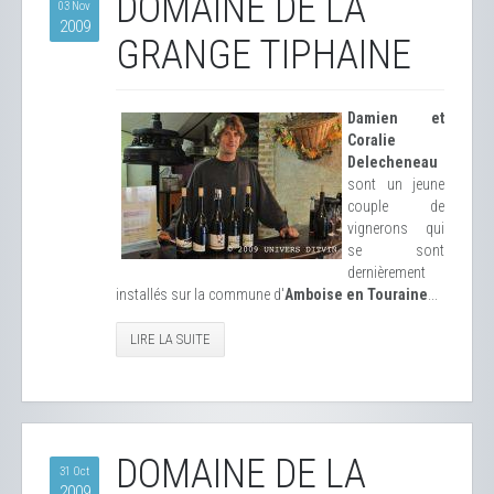
DOMAINE DE LA
03 Nov
2009
GRANGE TIPHAINE
Damien et
Coralie
Delecheneau
sont un jeune
couple de
vignerons qui
se sont
dernièrement
installés sur la commune d'
Amboise en Touraine
...
LIRE LA SUITE
DOMAINE DE LA
31 Oct
2009