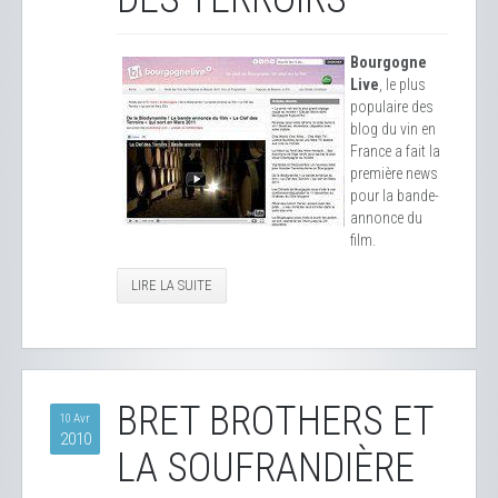
Bourgogne
Live
, le plus
populaire des
blog du vin en
France a fait la
première news
pour la bande-
annonce du
film.
LIRE LA SUITE
BRET BROTHERS ET
10 Avr
2010
LA SOUFRANDIÈRE