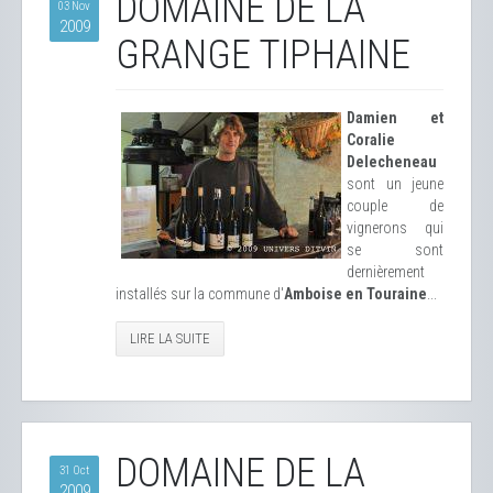
DOMAINE DE LA
03 Nov
2009
GRANGE TIPHAINE
Damien et
Coralie
Delecheneau
sont un jeune
couple de
vignerons qui
se sont
dernièrement
installés sur la commune d'
Amboise en Touraine
...
LIRE LA SUITE
DOMAINE DE LA
31 Oct
2009