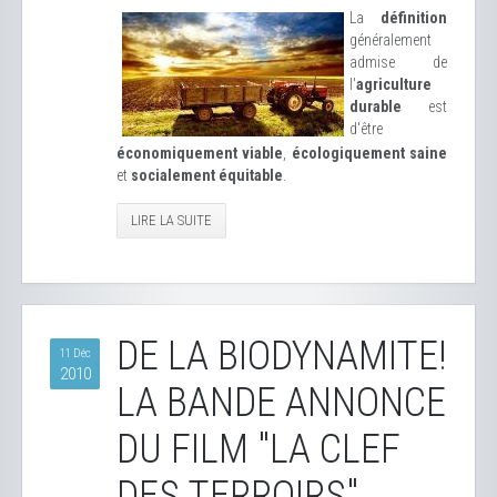
La
définition
généralement
admise de
l'
agriculture
durable
est
d'être
économiquement viable
,
écologiquement saine
et
socialement équitable
.
LIRE LA SUITE
DE LA BIODYNAMITE!
11 Déc
2010
LA BANDE ANNONCE
DU FILM "LA CLEF
DES TERROIRS"