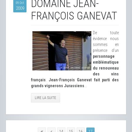
DOMAINE JEAN-
09 Oct
2009
FRANÇOIS GANEVAT
De toute
évidence nous
sommes en
présence d'un
personnage
emblématique
du renouveau
des vins
français
.
Jean-François Ganevat fait parti des
grands vignerons Jurassiens
...
LIRE LA SUITE
14
15
16
17