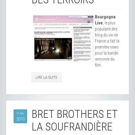
Bourgogne
Live
, le plus
populaire des
blog du vin en
France a fait la
première news
pour la bande-
annonce du
film.
LIRE LA SUITE
BRET BROTHERS ET
10 Avr
2010
LA SOUFRANDIÈRE